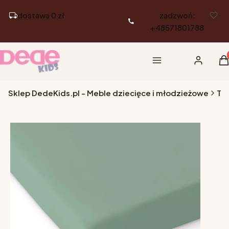
dostawa 0 zł
zadzwoń:
+48571801788
Pr
Menu
Zaloguj si
K
Sklep DedeKids.pl - Meble dziecięce i młodzieżowe
Tek