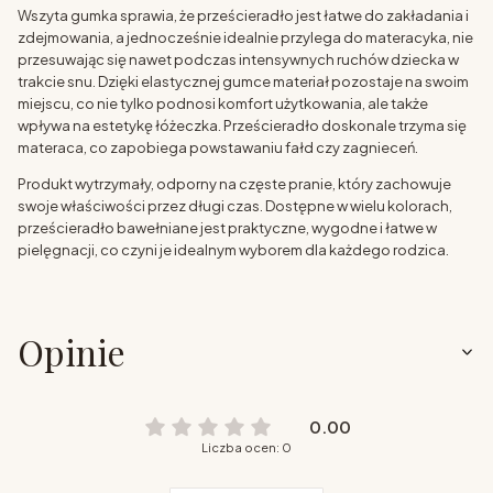
Wszyta gumka sprawia, że prześcieradło jest łatwe do zakładania i
zdejmowania, a jednocześnie idealnie przylega do materacyka, nie
przesuwając się nawet podczas intensywnych ruchów dziecka w
trakcie snu. Dzięki elastycznej gumce materiał pozostaje na swoim
miejscu, co nie tylko podnosi komfort użytkowania, ale także
wpływa na estetykę łóżeczka. Prześcieradło doskonale trzyma się
materaca, co zapobiega powstawaniu fałd czy zagnieceń.
Produkt wytrzymały, odporny na częste pranie, który zachowuje
swoje właściwości przez długi czas. Dostępne w wielu kolorach,
prześcieradło bawełniane jest praktyczne, wygodne i łatwe w
pielęgnacji, co czyni je idealnym wyborem dla każdego rodzica.
Opinie
0.00
Liczba ocen: 0