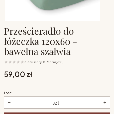
Prześcieradło do
łóżeczka 120x60 -
bawełna szałwia
0.00
(Oceny: 0 Recenzje: 0)
Cena
59,00 zł
Ilość
szt.