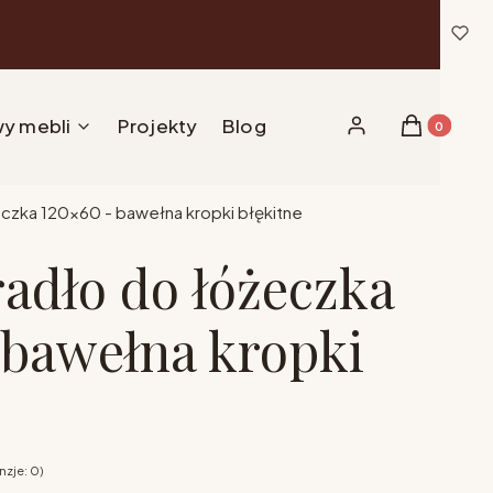
y mebli
Projekty
Blog
Produkty w 
Zaloguj się
Koszyk
czka 120x60 - bawełna kropki błękitne
radło do łóżeczka
 bawełna kropki
zje: 0)