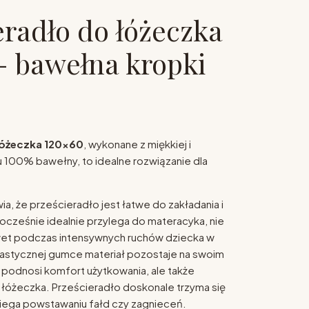
eradło do łóżeczka
- bawełna kropki
e
łóżeczka 120x60
, wykonane z miękkiej i
 100% bawełny, to idealne rozwiązanie dla
a, że prześcieradło jest łatwe do zakładania i
ocześnie idealnie przylega do materacyka, nie
wet podczas intensywnych ruchów dziecka w
 elastycznej gumce materiał pozostaje na swoim
o podnosi komfort użytkowania, ale także
łóżeczka. Prześcieradło doskonale trzyma się
iega powstawaniu fałd czy zagnieceń.