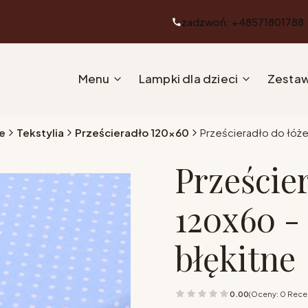
zadzwoń: +48571801788
Menu
Lampki dla dzieci
Zestaw
e
Tekstylia
Prześcieradło 120x60
Prześcieradło do łóże
Przeście
120x60 -
błękitne
0.00
(Oceny: 0 Recen