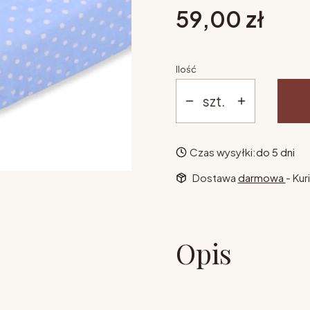
Cena
59,00 zł
Ilość
szt.
Czas wysyłki:
do 5 dni
Dostawa
darmowa
- Kur
Opis