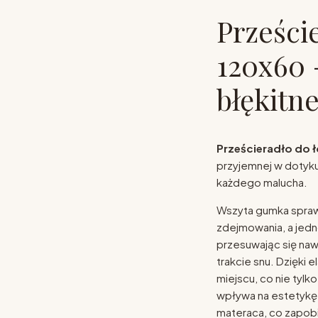
Prześci
120x60 
błękitn
Prześcieradło do 
przyjemnej w dotyku
każdego malucha.
Wszyta gumka sprawi
zdejmowania, a jedn
przesuwając się na
trakcie snu. Dzięki
miejscu, co nie tylk
wpływa na estetykę 
materaca, co zapob