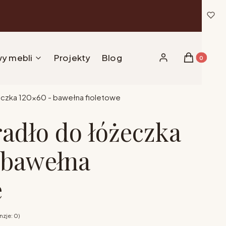
y mebli
Projekty
Blog
Produkty w 
Zaloguj się
Koszyk
eczka 120x60 - bawełna fioletowe
radło do łóżeczka
 bawełna
e
zje: 0)