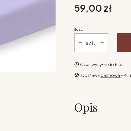
Cena
59,00 zł
Ilość
szt.
Czas wysyłki:
do 5 dni
Dostawa
darmowa
- Kur
Opis