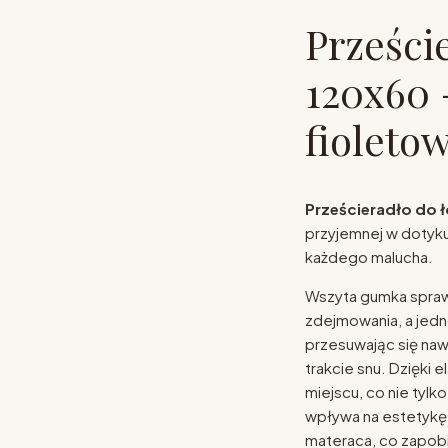
Prześci
120x60 
fioleto
Prześcieradło do 
przyjemnej w dotyku
każdego malucha.
Wszyta gumka sprawi
zdejmowania, a jedn
przesuwając się na
trakcie snu. Dzięki
miejscu, co nie tylk
wpływa na estetykę 
materaca, co zapob