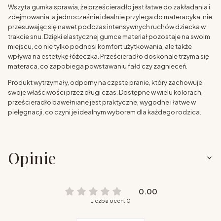
Wszyta gumka sprawia, że prześcieradło jest łatwe do zakładania i
zdejmowania, a jednocześnie idealnie przylega do materacyka, nie
przesuwając się nawet podczas intensywnych ruchów dziecka w
trakcie snu. Dzięki elastycznej gumce materiał pozostaje na swoim
miejscu, co nie tylko podnosi komfort użytkowania, ale także
wpływa na estetykę łóżeczka. Prześcieradło doskonale trzyma się
materaca, co zapobiega powstawaniu fałd czy zagnieceń.
Produkt wytrzymały, odporny na częste pranie, który zachowuje
swoje właściwości przez długi czas. Dostępne w wielu kolorach,
prześcieradło bawełniane jest praktyczne, wygodne i łatwe w
pielęgnacji, co czyni je idealnym wyborem dla każdego rodzica.
Opinie
0.00
Liczba ocen: 0