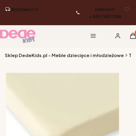
dostawa 0 zł
zadzwoń:
+48571801788
Pr
Menu
Zaloguj si
K
Sklep DedeKids.pl - Meble dziecięce i młodzieżowe
Tek