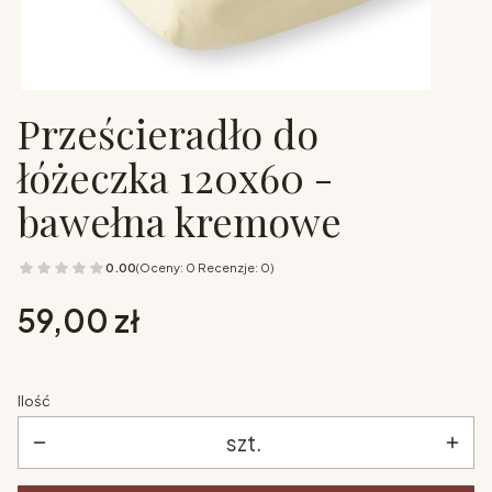
Prześcieradło do
łóżeczka 120x60 -
bawełna kremowe
0.00
(Oceny: 0 Recenzje: 0)
Cena
59,00 zł
Ilość
szt.