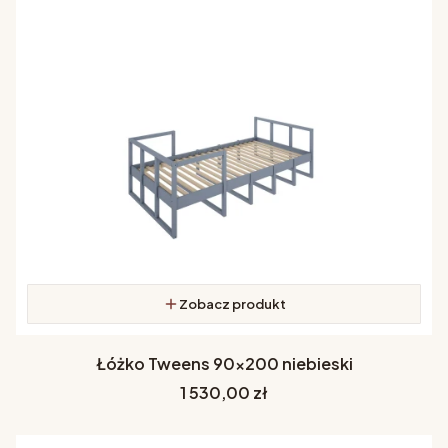
Zobacz produkt
Łóżko Tweens 90x200 niebieski
Cena
1 530,00 zł