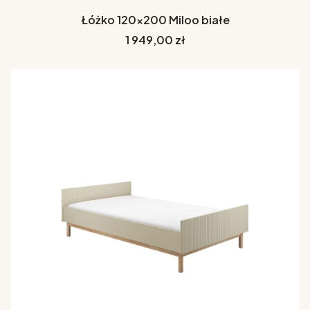
Łóżko 120x200 Miloo białe
Cena
1 949,00 zł