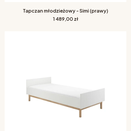
Tapczan młodzieżowy - Simi (prawy)
Cena
1 489,00 zł