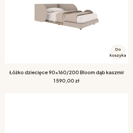
Do
koszyka
Łóżko dziecięce 90x160/200 Bloom dąb kaszmir
Cena
1 590,00 zł