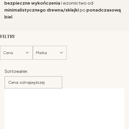
bezpieczne wykończenia
i wzornictwo od
minimalistycznego drewna/sklejki
po
ponadczasową
biel
.
FILTRY
Cena
Marka
Koniec filtrów
Lista produktów
Sortowanie:
Cena: od najwyższej