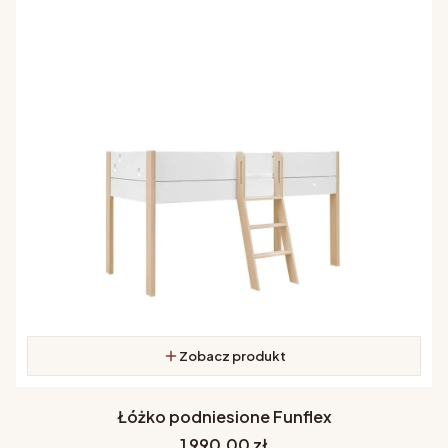
Zobacz produkt
Łóżko podniesione Funflex
Cena
1 990,00 zł