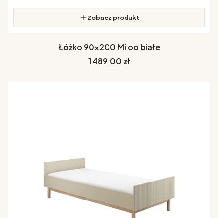
Zobacz produkt
Łóżko 90x200 Miloo białe
Cena
1 489,00 zł