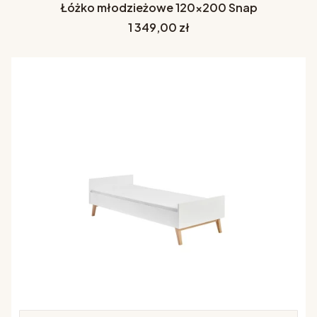
Łóżko młodzieżowe 120x200 Snap
Cena
1 349,00 zł