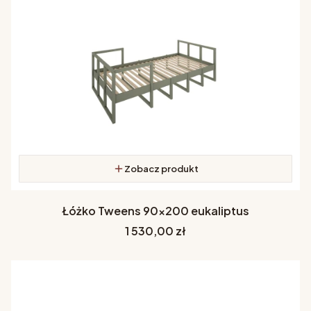
Zobacz produkt
Łóżko Tweens 90x200 eukaliptus
Cena
1 530,00 zł