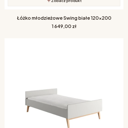
Zobacz produkt
Łóżko młodzieżowe Swing białe 120x200
Cena
1 649,00 zł