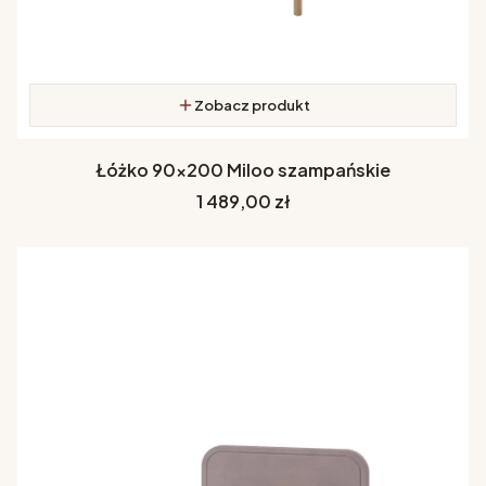
Zobacz produkt
Łóżko 90x200 Miloo szampańskie
Cena
1 489,00 zł