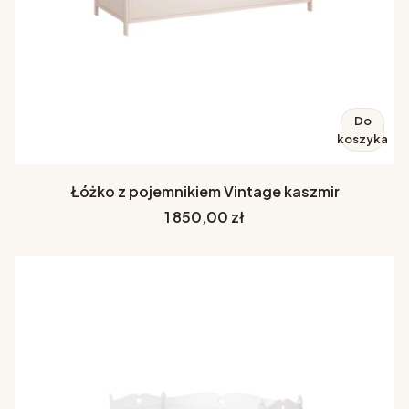
Do
koszyka
Łóżko z pojemnikiem Vintage kaszmir
Cena
1 850,00 zł