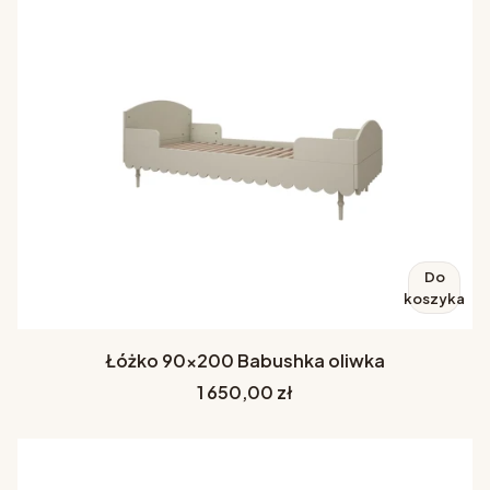
Do
koszyka
Łóżko 90x200 Babushka oliwka
Cena
1 650,00 zł