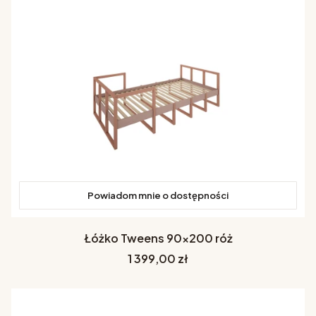
Powiadom mnie o dostępności
Łóżko Tweens 90x200 róż
Cena
1 399,00 zł