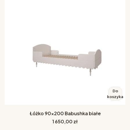
Do
koszyka
Łóżko 90x200 Babushka białe
Cena
1 650,00 zł