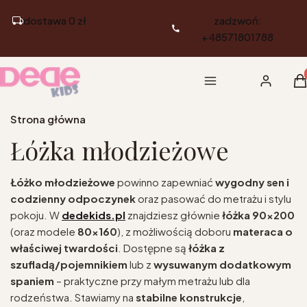
dostawa 0 zł
zadzwoń:
+48571801788
Pr
Menu
Zaloguj si
K
Strona główna
Łóżka młodzieżowe
Łóżko młodzieżowe
powinno zapewniać
wygodny sen i
codzienny odpoczynek
oraz pasować do metrażu i stylu
pokoju. W
dedekids.pl
znajdziesz głównie
łóżka 90×200
(oraz modele
80×160
), z możliwością doboru
materaca o
właściwej twardości
. Dostępne są
łóżka z
szufladą/pojemnikiem
lub z
wysuwanym dodatkowym
spaniem
– praktyczne przy małym metrażu lub dla
rodzeństwa. Stawiamy na
stabilne konstrukcje
,