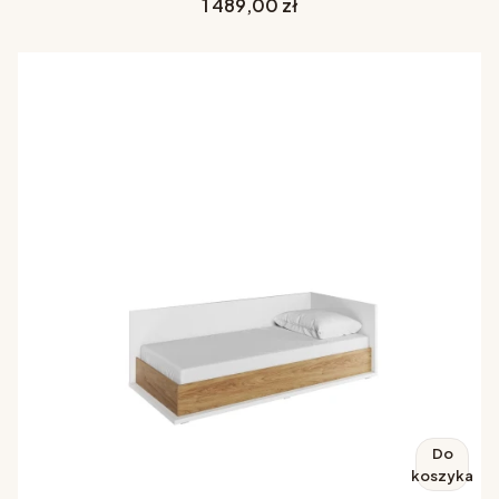
Cena
1 489,00 zł
Do
koszyka