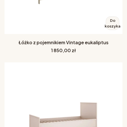
Do
koszyka
Łóżko z pojemnikiem Vintage eukaliptus
Cena
1 850,00 zł