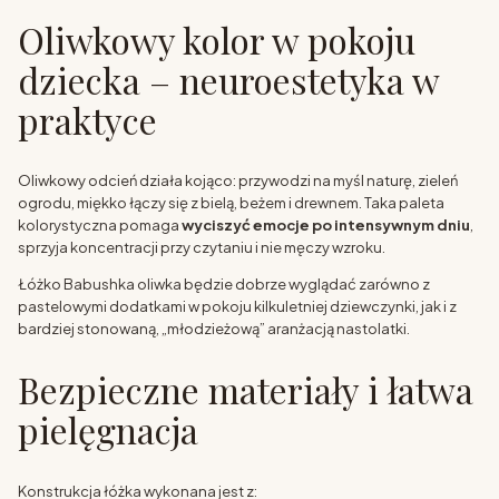
Oliwkowy kolor w pokoju
dziecka – neuroestetyka w
praktyce
Oliwkowy odcień działa kojąco: przywodzi na myśl naturę, zieleń
ogrodu, miękko łączy się z bielą, beżem i drewnem. Taka paleta
kolorystyczna pomaga
wyciszyć emocje po intensywnym dniu
,
sprzyja koncentracji przy czytaniu i nie męczy wzroku.
Łóżko Babushka oliwka będzie dobrze wyglądać zarówno z
pastelowymi dodatkami w pokoju kilkuletniej dziewczynki, jak i z
bardziej stonowaną, „młodzieżową” aranżacją nastolatki.
Bezpieczne materiały i łatwa
pielęgnacja
Konstrukcja łóżka wykonana jest z: