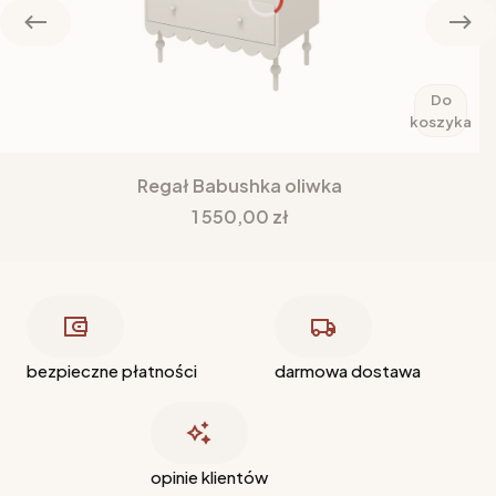
Do
koszyka
Regał Babushka oliwka
Cena
1 550,00 zł
bezpieczne płatności
darmowa dostawa
opinie klientów