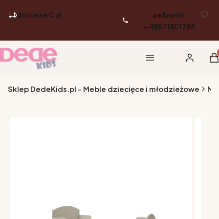
dostawa 0 zł
zadzwoń:
+48571801788
Pr
Menu
Zaloguj si
K
Sklep DedeKids.pl - Meble dziecięce i młodzieżowe
Me