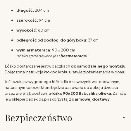
długość:
204 cm
szerokość:
94 cm
wysokość:
80 cm
odległość od podłogi do góry boku:
37 cm
wymiar materaca:
90 × 200 cm
(łóżko sprzedawane jest
bez materaca
)
Łóżko dostarczane jest w paczkach
do samodzielnego montażu
.
Dołączona instrukcja krok po kroku ułatwia złożenie mebla w domu.
Jeśli szukasz wygodnego łóżka dla dziewczynki w stonowanym,
naturalnym kolorze, które będzie pasowało do pokoju dziecka
przez wiele lat, postaw na
łóżko 90x200 Babushka oliwka
. Zamów
je w sklepie dedekids.pl i skorzystaj z
darmowej dostawy
.
Bezpieczeństwo