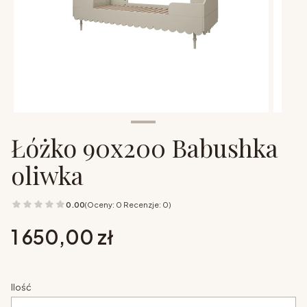
Łóżko 90x200 Babushka
oliwka
0.00
(Oceny: 0 Recenzje: 0)
Cena
1 650,00 zł
Ilość