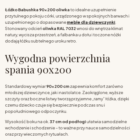
Łóżko Babushka 90x200 oliwka
to idealne uzupełnienie
przytulnego pokoju córki, urządzonego w spokojnych barwach i
uzupełnionego o dopasowane
meble dla dziewczynki
.
Stonowany odcień
oliwka RAL 7032
wnosi do wnętrza klimat
natury, wycisza przestrzeń, a falbanka u dołu i toczone nóżki
dodają łóżku subtelnego uroku retro.
Wygodna powierzchnia
spania 90x200
Standardowy wymiar
90x200 cm
zapewnia komfort zarówno
młodszej dziewczynce, jak i nastolatce. Zaokrąglone, wyższe
szczyty oraz boczne listwy tworzą przyjemne „ramy” łóżka, dzięki
czemu dziecko czuje się bezpiecznie podczas snu i
popołudniowego odpoczynku.
Wysokość boku na ok.
37 cm od podłogi
ułatwia samodzielne
wchodzenie i schodzenie – to ważne przy nauce samodzielności
oraz przy wieczornych rytuałach.