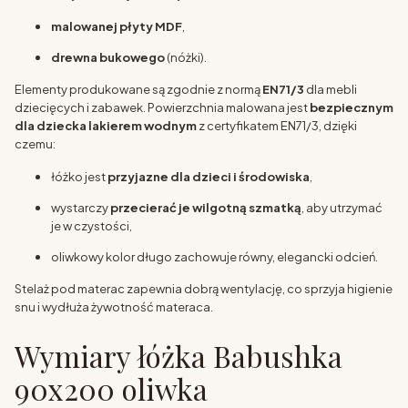
malowanej płyty MDF
,
drewna bukowego
(nóżki).
Elementy produkowane są zgodnie z normą
EN71/3
dla mebli
dziecięcych i zabawek. Powierzchnia malowana jest
bezpiecznym
dla dziecka lakierem wodnym
z certyfikatem EN71/3, dzięki
czemu:
łóżko jest
przyjazne dla dzieci i środowiska
,
wystarczy
przecierać je wilgotną szmatką
, aby utrzymać
je w czystości,
oliwkowy kolor długo zachowuje równy, elegancki odcień.
Stelaż pod materac zapewnia dobrą wentylację, co sprzyja higienie
snu i wydłuża żywotność materaca.
Wymiary łóżka Babushka
90x200 oliwka