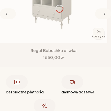
Do
koszyka
Regał Babushka oliwka
Cena
1 550,00 zł
bezpieczne płatności
darmowa dostawa