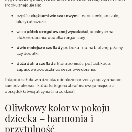
środku znajduje się:
część z
drążkami wieszakowymi
– na sukienki, koszule,
bluzy i płaszcze,
wiele
półek o regulowanej wysokości
, idealnych na
złożone ubrania, pudełka i organizery,
dwie mniejsze szuflady
po boku – np. na bieliznę, piżamy
czy dodatki,
duża dolna szuflada
, która pomieści pościel, koce,
zapasowe poduszki lub sezonowe ubrania.
Taki podział ułatwia dziecku odnalezienie rzeczy i sprzyja nauce
samodzielności – każda kategoria ubrań ma swoje miejsce, a
porządek łatwiej utrzymać na co dzień.
Oliwkowy kolor w pokoju
dziecka – harmonia i
przytulność