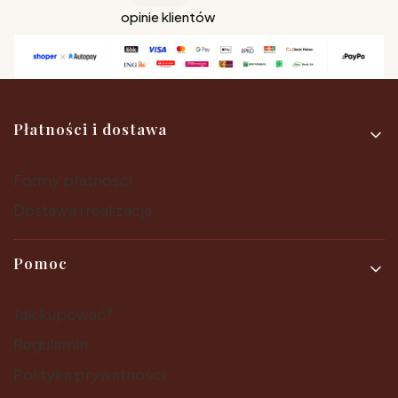
opinie klientów
Linki w stopce
Płatności i dostawa
Formy płatności
Dostawa i realizacja
Pomoc
Jak kupować?
Regulamin
Polityka prywatności