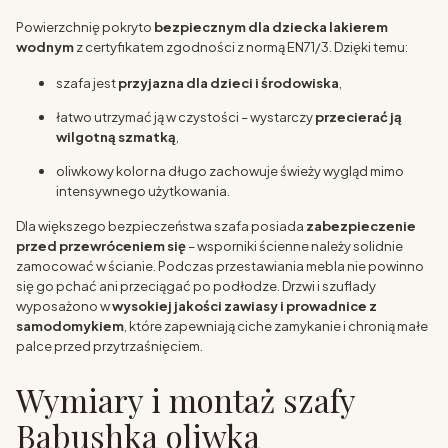
Powierzchnię pokryto
bezpiecznym dla dziecka lakierem
wodnym
z certyfikatem zgodności z normą EN71/3. Dzięki temu:
szafa jest
przyjazna dla dzieci i środowiska
,
łatwo utrzymać ją w czystości – wystarczy
przecierać ją
wilgotną szmatką
,
oliwkowy kolor na długo zachowuje świeży wygląd mimo
intensywnego użytkowania.
Dla większego bezpieczeństwa szafa posiada
zabezpieczenie
przed przewróceniem się
– wsporniki ścienne należy solidnie
zamocować w ścianie. Podczas przestawiania mebla nie powinno
się go pchać ani przeciągać po podłodze. Drzwi i szuflady
wyposażono w
wysokiej jakości zawiasy i prowadnice z
samodomykiem
, które zapewniają ciche zamykanie i chronią małe
palce przed przytrzaśnięciem.
Wymiary i montaż szafy
Babushka oliwka