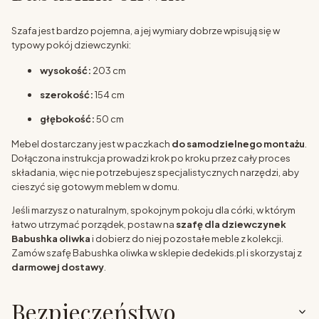
Szafa jest bardzo pojemna, a jej wymiary dobrze wpisują się w
typowy pokój dziewczynki:
wysokość:
203 cm
szerokość:
154 cm
głębokość:
50 cm
Mebel dostarczany jest w paczkach
do samodzielnego montażu
.
Dołączona instrukcja prowadzi krok po kroku przez cały proces
składania, więc nie potrzebujesz specjalistycznych narzędzi, aby
cieszyć się gotowym meblem w domu.
Jeśli marzysz o naturalnym, spokojnym pokoju dla córki, w którym
łatwo utrzymać porządek, postaw na
szafę dla dziewczynek
Babushka oliwka
i dobierz do niej pozostałe meble z kolekcji.
Zamów szafę Babushka oliwka w sklepie dedekids.pl i skorzystaj z
darmowej dostawy
.
Bezpieczeństwo