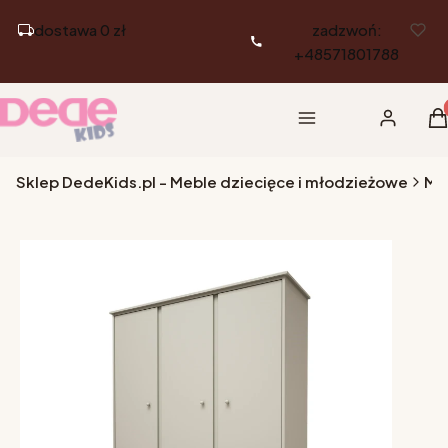
dostawa 0 zł
zadzwoń:
+48571801788
Pr
Menu
Zaloguj si
K
Sklep DedeKids.pl - Meble dziecięce i młodzieżowe
Me