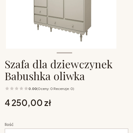
Szafa dla dziewczynek
Babushka oliwka
0.00
(Oceny: 0 Recenzje: 0)
Cena
4 250,00 zł
Ilość