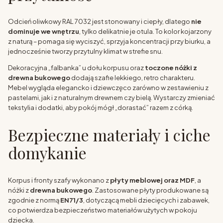
Odcień oliwkowy RAL 7032 jest stonowany i ciepły, dlatego
nie
dominuje we wnętrzu
, tylko delikatnie je otula. To kolor kojarzony
z naturą – pomaga się wyciszyć, sprzyja koncentracji przy biurku, a
jednocześnie tworzy przytulny klimat w strefie snu.
Dekoracyjna „falbanka” u dołu korpusu oraz
toczone nóżki z
drewna bukowego
dodają szafie lekkiego, retro charakteru.
Mebel wygląda elegancko i dziewczęco zarówno w zestawieniu z
pastelami, jak i z naturalnym drewnem czy bielą. Wystarczy zmieniać
tekstylia i dodatki, aby pokój mógł „dorastać” razem z córką.
Bezpieczne materiały i ciche
domykanie
Korpus i fronty szafy wykonano z
płyty meblowej oraz MDF
, a
nóżki z
drewna bukowego
. Zastosowane płyty produkowane są
zgodnie z normą
EN71/3
, dotyczącą mebli dziecięcych i zabawek,
co potwierdza bezpieczeństwo materiałów użytych w pokoju
dziecka.