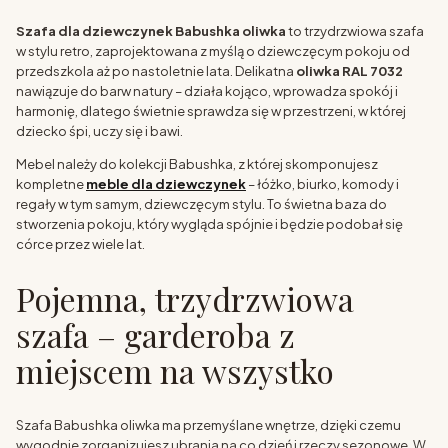
Szafa dla dziewczynek Babushka oliwka
to trzydrzwiowa szafa
w stylu retro, zaprojektowana z myślą o dziewczęcym pokoju od
przedszkola aż po nastoletnie lata. Delikatna
oliwka RAL 7032
nawiązuje do barw natury – działa kojąco, wprowadza spokój i
harmonię, dlatego świetnie sprawdza się w przestrzeni, w której
dziecko śpi, uczy się i bawi.
Mebel należy do kolekcji Babushka, z której skomponujesz
kompletne
meble dla dziewczynek
– łóżko, biurko, komody i
regały w tym samym, dziewczęcym stylu. To świetna baza do
stworzenia pokoju, który wygląda spójnie i będzie podobał się
córce przez wiele lat.
Pojemna, trzydrzwiowa
szafa – garderoba z
miejscem na wszystko
Szafa Babushka oliwka ma przemyślane wnętrze, dzięki czemu
wygodnie zorganizujesz ubrania na co dzień i rzeczy sezonowe. W