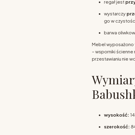
regał jest
przy
wystarczy
prz
go w czystośc
barwa oliwkowa
Mebel wyposażono
– wsporniki ścienne
przestawianiu nie w
Wymiary
Babushk
wysokość:
14
szerokość:
8