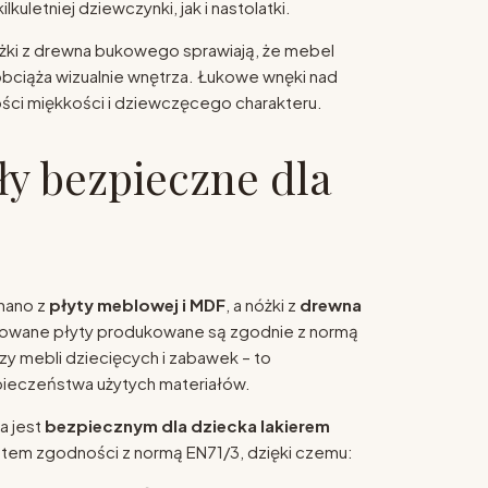
kuletniej dziewczynki, jak i nastolatki.
żki z drewna bukowego sprawiają, że mebel
 obciąża wizualnie wnętrza. Łukowe wnęki nad
ści miękkości i dziewczęcego charakteru.
ły bezpieczne dla
nano z
płyty meblowej i MDF
, a nóżki z
drewna
sowane płyty produkowane są zgodnie z normą
czy mebli dziecięcych i zabawek – to
ieczeństwa użytych materiałów.
a jest
bezpiecznym dla dziecka lakierem
atem zgodności z normą EN71/3, dzięki czemu: