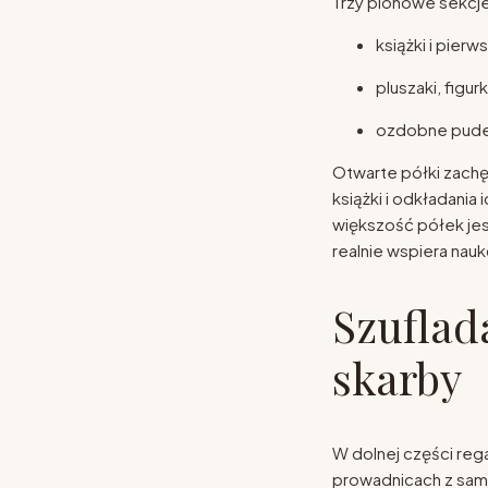
Trzy pionowe sekcje
książki i pierw
pluszaki, figur
ozdobne pudeł
Otwarte półki zach
książki i odkładania
większość półek jes
realnie wspiera nau
Szuflad
skarby
W dolnej części rega
prowadnicach z sam