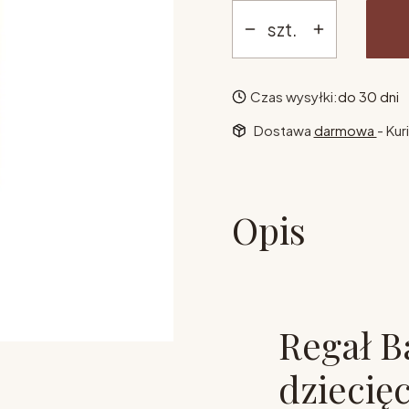
szt.
Czas wysyłki:
do 30 dni
Dostawa
darmowa
- Kur
Opis
Regał B
dziecięc