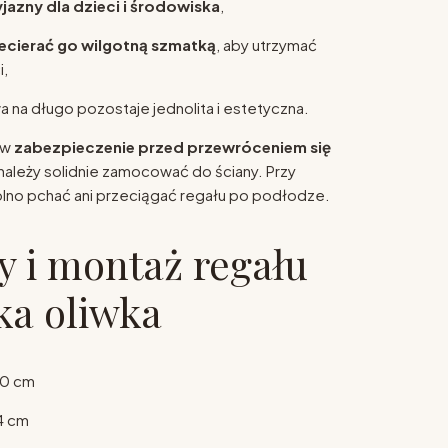
jazny dla dzieci i środowiska
,
ecierać go wilgotną szmatką
, aby utrzymać
i,
 na długo pozostaje jednolita i estetyczna.
 w
zabezpieczenie przed przewróceniem się
 należy solidnie zamocować do ściany. Przy
olno pchać ani przeciągać regału po podłodze.
 i montaż regału
a oliwka
0 cm
4 cm