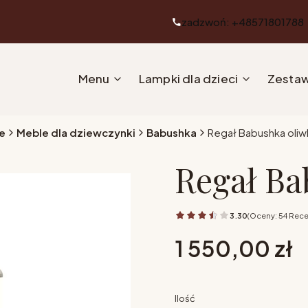
zadzwoń: +48571801788
Menu
Lampki dla dzieci
Zestaw
e
Meble dla dziewczynki
Babushka
Regał Babushka oliw
Regał Ba
3.30
(Oceny: 54 Rece
Cena
1 550,00 zł
Ilość