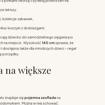
 z półkami tworzą czytelną przestrzeń na:
sze lektury,
ki, kolekcje zabawek,
ka i koszyki z drobiazgami.
ęcają dziecko do samodzielnego sięgania po
 ich na miejsce. Wysokość
140 cm
sprawia, że
t dostępna także dla młodszych dzieci – regał
kę porządku.
a na większe
łu znajduje się
pojemna szuflada
na
odomykiem. Można w niej schować: