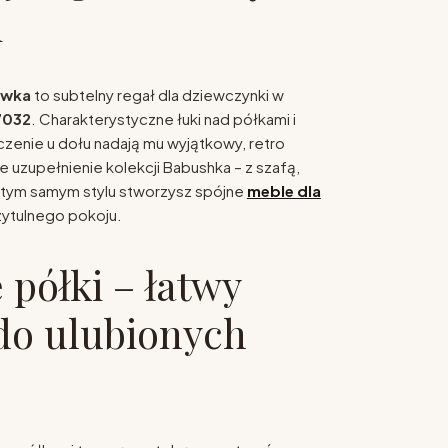
i
iwka
to subtelny regał dla dziewczynki w
7032
. Charakterystyczne łuki nad półkami i
enie u dołu nadają mu wyjątkowy, retro
e uzupełnienie kolekcji Babushka – z szafą,
w tym samym stylu stworzysz spójne
meble dla
ytulnego pokoju.
 półki – łatwy
do ulubionych