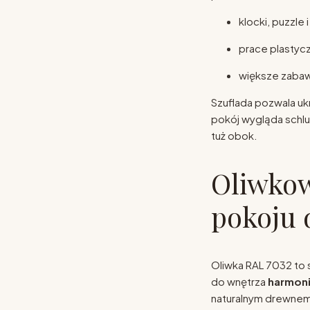
klocki, puzzle i
prace plastyc
większe zabawk
Szuflada pozwala uk
pokój wygląda schlu
tuż obok.
Oliwkow
pokoju 
Oliwka RAL 7032 to 
do wnętrza
harmoni
naturalnym drewnem 