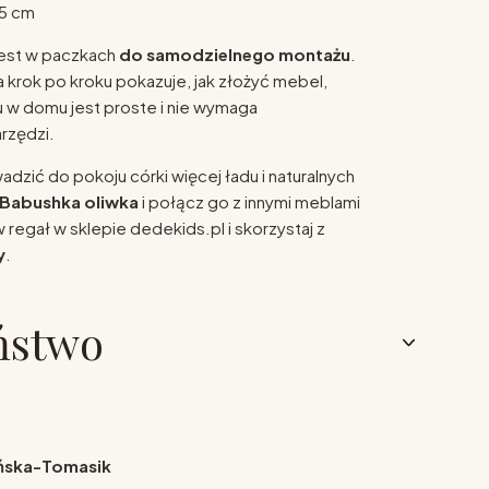
5 cm
jest w paczkach
do samodzielnego montażu
.
 krok po kroku pokazuje, jak złożyć mebel,
u w domu jest proste i nie wymaga
rzędzi.
dzić do pokoju córki więcej ładu i naturalnych
 Babushka oliwka
i połącz go z innymi meblami
w regał w sklepie dedekids.pl i skorzystaj z
y
.
ństwo
yńska-Tomasik