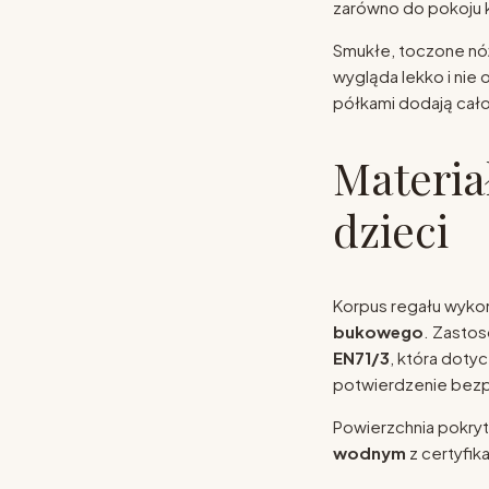
zarówno do pokoju kil
Smukłe, toczone nó
wygląda lekko i nie
półkami dodają cało
Materia
dzieci
Korpus regału wyko
bukowego
. Zasto
EN71/3
, która doty
potwierdzenie bezp
Powierzchnia pokryt
wodnym
z certyfik