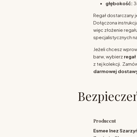
głębokość:
3
Regał dostarczany 
Dołączona instrukcja
więc złożenie regał
specjalistycznych na
Jeżeli chcesz wprowa
barw, wybierz
regał
z tej kolekcji. Zamó
darmowej dostaw
Bezpiecze
Producent
Esmee Inez Szarz