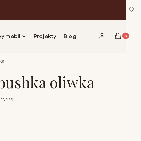
y mebli
Projekty
Blog
Produkty w 
Zaloguj się
Koszyk
ka
bushka oliwka
nzje: 0)