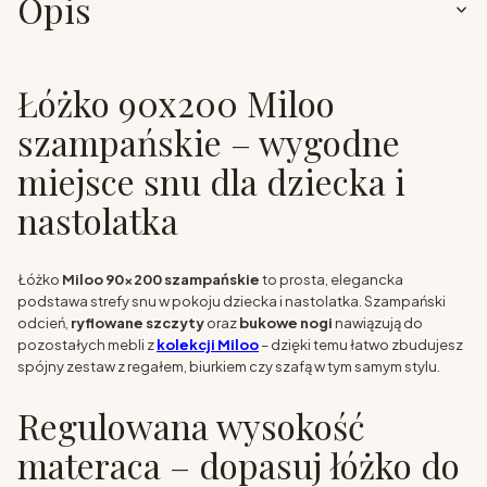
Opis
Łóżko 90x200 Miloo
szampańskie – wygodne
miejsce snu dla dziecka i
nastolatka
Łóżko
Miloo 90x200 szampańskie
to prosta, elegancka
podstawa strefy snu w pokoju dziecka i nastolatka. Szampański
odcień,
ryflowane szczyty
oraz
bukowe nogi
nawiązują do
pozostałych mebli z
kolekcji Miloo
– dzięki temu łatwo zbudujesz
spójny zestaw z regałem, biurkiem czy szafą w tym samym stylu.
Regulowana wysokość
materaca – dopasuj łóżko do