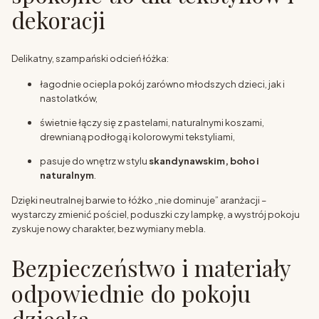
dekoracji
Delikatny, szampański odcień łóżka:
łagodnie ociepla pokój zarówno młodszych dzieci, jak i
nastolatków,
świetnie łączy się z pastelami, naturalnymi koszami,
drewnianą podłogą i kolorowymi tekstyliami,
pasuje do wnętrz w stylu
skandynawskim, boho i
naturalnym
.
Dzięki neutralnej barwie to łóżko „nie dominuje” aranżacji –
wystarczy zmienić pościel, poduszki czy lampkę, a wystrój pokoju
zyskuje nowy charakter, bez wymiany mebla.
Bezpieczeństwo i materiały
odpowiednie do pokoju
dziecka