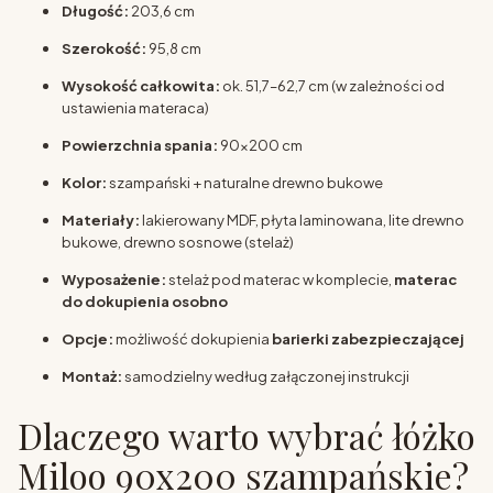
Długość:
203,6 cm
Szerokość:
95,8 cm
Wysokość całkowita:
ok. 51,7–62,7 cm (w zależności od
ustawienia materaca)
Powierzchnia spania:
90x200 cm
Kolor:
szampański + naturalne drewno bukowe
Materiały:
lakierowany MDF, płyta laminowana, lite drewno
bukowe, drewno sosnowe (stelaż)
Wyposażenie:
stelaż pod materac w komplecie,
materac
do dokupienia osobno
Opcje:
możliwość dokupienia
barierki zabezpieczającej
Montaż:
samodzielny według załączonej instrukcji
Dlaczego warto wybrać łóżko
Miloo 90x200 szampańskie?