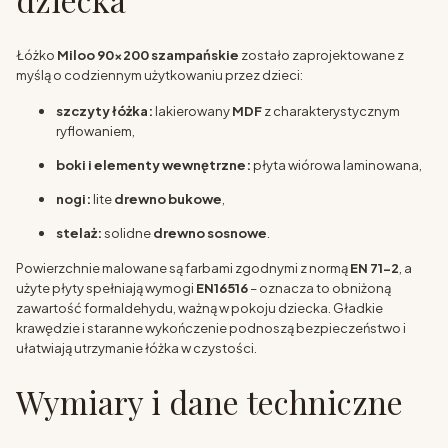
Łóżko
Miloo 90x200 szampańskie
zostało zaprojektowane z
myślą o codziennym użytkowaniu przez dzieci:
szczyty łóżka:
lakierowany
MDF
z charakterystycznym
ryflowaniem,
boki i elementy wewnętrzne:
płyta wiórowa laminowana,
nogi:
lite
drewno bukowe
,
stelaż:
solidne
drewno sosnowe
.
Powierzchnie malowane są farbami zgodnymi z normą
EN 71-2
, a
użyte płyty spełniają wymogi
EN16516
– oznacza to obniżoną
zawartość formaldehydu, ważną w pokoju dziecka. Gładkie
krawędzie i staranne wykończenie podnoszą bezpieczeństwo i
ułatwiają utrzymanie łóżka w czystości.
Wymiary i dane techniczne