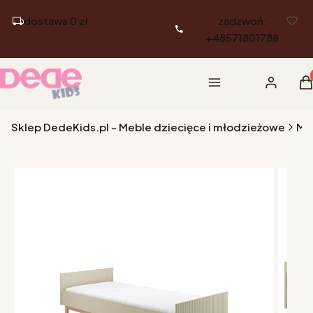
dostawa 0 zł
zadzwoń:
+48571801788
Pr
Menu
Zaloguj si
K
Sklep DedeKids.pl - Meble dziecięce i młodzieżowe
Me