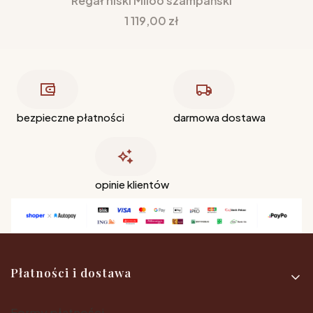
Regał niski Miloo szampański
Cena
1 119,00 zł
bezpieczne płatności
darmowa dostawa
opinie klientów
Linki w stopce
Płatności i dostawa
Formy płatności