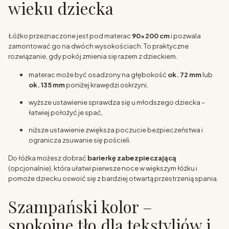
wieku dziecka
Łóżko przeznaczone jest pod materac
90x200 cm
i pozwala
zamontować go na dwóch wysokościach. To praktyczne
rozwiązanie, gdy pokój zmienia się razem z dzieckiem.
materac może być osadzony na głębokość
ok. 72 mm
lub
ok. 135 mm
poniżej krawędzi oskrzyni,
wyższe ustawienie sprawdza się u młodszego dziecka –
łatwiej położyć je spać,
niższe ustawienie zwiększa poczucie bezpieczeństwa i
ogranicza zsuwanie się pościeli.
Do łóżka możesz dobrać
barierkę zabezpieczającą
(opcjonalnie), która ułatwi pierwsze noce w większym łóżku i
pomoże dziecku oswoić się z bardziej otwartą przestrzenią spania.
Szampański kolor –
spokojne tło dla tekstyliów i