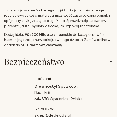
To łóżko łączy
komfort, elegancję i funkcjonalność
: oferuje
regulację wysokości materaca, możliwość zastosowania barierki i
spójną stylistykę z całą kolekcją Miloo. Sprawdza się zarówno w
pierwszej „dużej” sypialni dziecka, jak i w pokoju nastolatka.
Dodaj
łóżko 90x200 Miloo szampańskie
do koszyka i stwórz
harmonijną strefę snu w pokoju swojego dziecka. Zamów online w
dedekids.pl –
z darmową dostawą
.
Bezpieczeństwo
Producent
Drewnostyl Sp. z o.o.
Rudniki 5
64-330 Opalenica, Polska
571801788
sklep@dedekids.pl