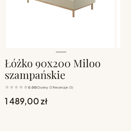
Łóżko 90x200 Miloo
szampańskie
0.00
(Oceny: 0 Recenzje: 0)
Cena
1 489,00 zł
Wybierz opcje
Poszczególne warianty mogą różnić się ceną