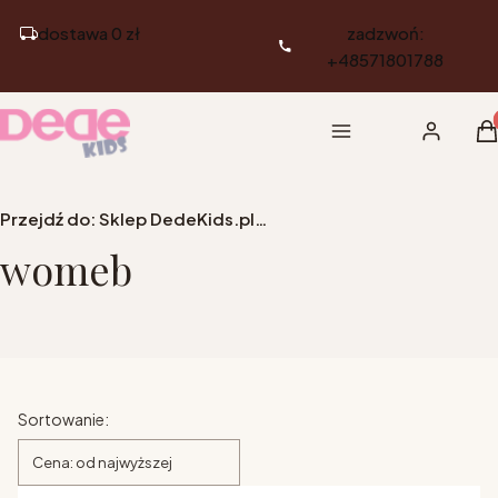
dostawa 0 zł
zadzwoń:
+48571801788
Pr
Menu
Zaloguj si
K
Przejdź do:
Sklep DedeKids.pl - Meble dziecięce i młodzieżowe
womeb
Lista produktów
Sortowanie:
Cena: od najwyższej