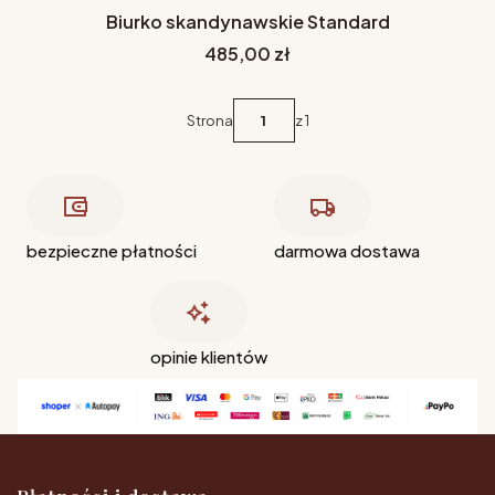
Biurko skandynawskie Standard
Cena
485,00 zł
Strona
z 1
bezpieczne płatności
darmowa dostawa
opinie klientów