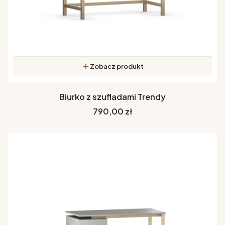
Zobacz produkt
Biurko z szufladami Trendy
Cena
790,00 zł