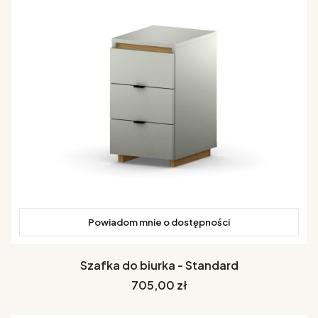
Powiadom mnie o dostępności
Szafka do biurka - Standard
Cena
705,00 zł