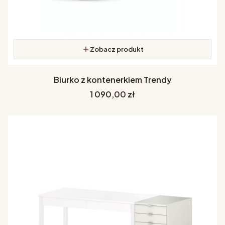
Zobacz produkt
Biurko z kontenerkiem Trendy
Cena
1 090,00 zł