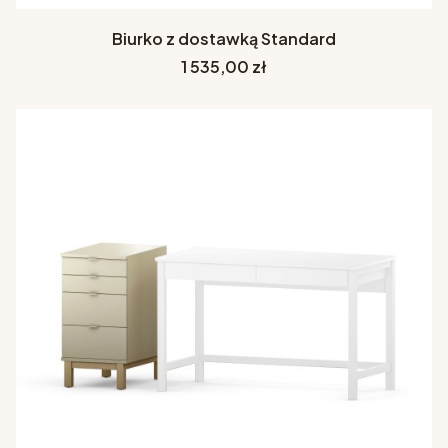
Biurko z dostawką Standard
Cena
1 535,00 zł