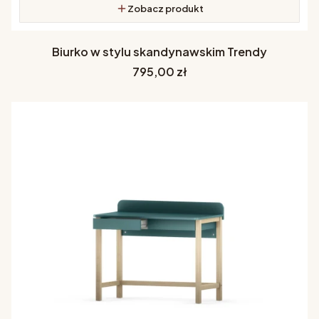
Zobacz produkt
Biurko w stylu skandynawskim Trendy
Cena
795,00 zł