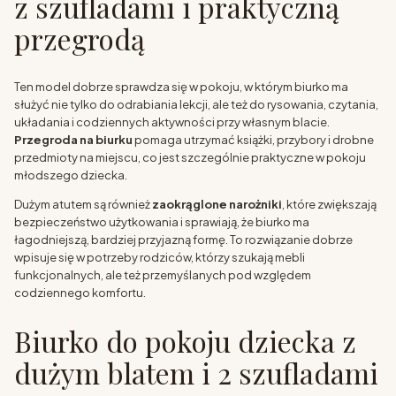
z szufladami i praktyczną
przegrodą
Ten model dobrze sprawdza się w pokoju, w którym biurko ma
służyć nie tylko do odrabiania lekcji, ale też do rysowania, czytania,
układania i codziennych aktywności przy własnym blacie.
Przegroda na biurku
pomaga utrzymać książki, przybory i drobne
przedmioty na miejscu, co jest szczególnie praktyczne w pokoju
młodszego dziecka.
Dużym atutem są również
zaokrąglone narożniki
, które zwiększają
bezpieczeństwo użytkowania i sprawiają, że biurko ma
łagodniejszą, bardziej przyjazną formę. To rozwiązanie dobrze
wpisuje się w potrzeby rodziców, którzy szukają mebli
funkcjonalnych, ale też przemyślanych pod względem
codziennego komfortu.
Biurko do pokoju dziecka z
dużym blatem i 2 szufladami