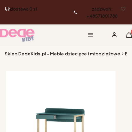
dostawa 0 zł
zadzwoń:
+48571801788
Pr
Menu
Zaloguj si
K
Sklep DedeKids.pl - Meble dziecięce i młodzieżowe
Biu