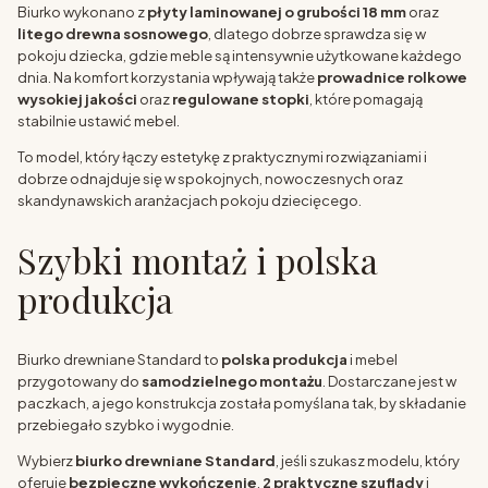
Biurko wykonano z
płyty laminowanej o grubości 18 mm
oraz
litego drewna sosnowego
, dlatego dobrze sprawdza się w
pokoju dziecka, gdzie meble są intensywnie użytkowane każdego
dnia. Na komfort korzystania wpływają także
prowadnice rolkowe
wysokiej jakości
oraz
regulowane stopki
, które pomagają
stabilnie ustawić mebel.
To model, który łączy estetykę z praktycznymi rozwiązaniami i
dobrze odnajduje się w spokojnych, nowoczesnych oraz
skandynawskich aranżacjach pokoju dziecięcego.
Szybki montaż i polska
produkcja
Biurko drewniane Standard to
polska produkcja
i mebel
przygotowany do
samodzielnego montażu
. Dostarczane jest w
paczkach, a jego konstrukcja została pomyślana tak, by składanie
przebiegało szybko i wygodnie.
Wybierz
biurko drewniane Standard
, jeśli szukasz modelu, który
oferuje
bezpieczne wykończenie
,
2 praktyczne szuflady
i