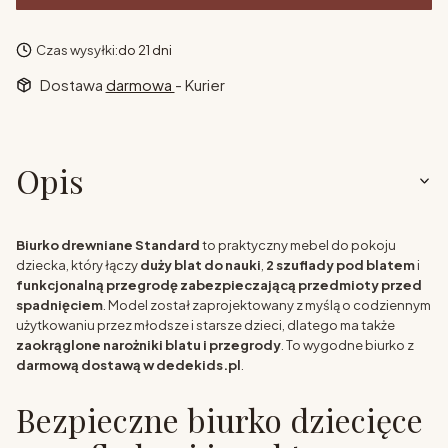
Czas wysyłki:
do 21 dni
Dostawa
darmowa
- Kurier
Opis
Biurko drewniane Standard
to praktyczny mebel do pokoju
dziecka, który łączy
duży blat do nauki
,
2 szuflady pod blatem
i
funkcjonalną przegrodę zabezpieczającą przedmioty przed
spadnięciem
. Model został zaprojektowany z myślą o codziennym
użytkowaniu przez młodsze i starsze dzieci, dlatego ma także
zaokrąglone narożniki blatu i przegrody
. To wygodne biurko z
darmową dostawą w dedekids.pl
.
Bezpieczne biurko dziecięce