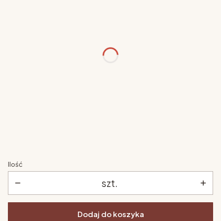
wymiar biurka
*
Wybierz
kolor biurka
*
Wybierz
kolor nóżek
*
Wybierz
Ilość
szt.
Dodaj do koszyka