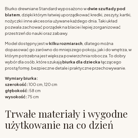
Biurko drewniane Standard wyposażono w
dwie szuflady pod
blatem
, dzięki którym łatwiej uporządkować kredki, zeszyty, kartki,
nożyczki i inne akcesoria używane każdego dnia. Taki układ
pozwala zachować porządek na blacie i lepiej zorganizować
przestrzeń do nauki oraz zabawy.
Model dostępny jest w
kilku rozmiarach
, dlatego można
dopasować go zarówno do mniejszego pokoju, jak i do wnętrza, w
którym potrzebna jest większa powierzchnia robocza. To dobry
wybór dla osób, które szukają
biurka dla dziecka
łączącego
prostą formę, bezpieczne detale i praktyczne przechowywanie.
Wymiary biurka:
szerokość:
100 cm, 120 cm
głębokość:
58 cm
wysokość:
75 cm
Trwałe materiały i wygodne
użytkowanie na co dzień