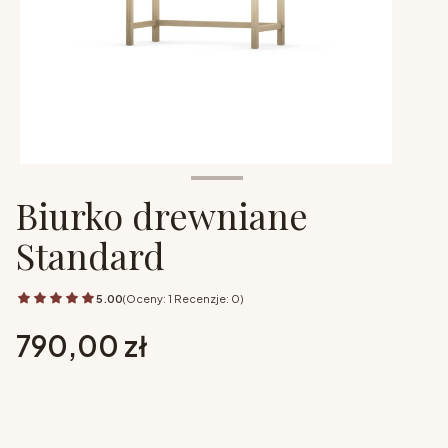
Biurko drewniane
Standard
5.00
(Oceny: 1 Recenzje: 0)
Cena
790,00 zł
Wybierz opcje
Poszczególne warianty mogą różnić się ceną