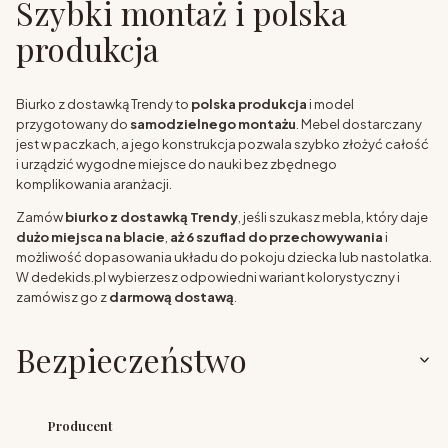
Szybki montaż i polska
produkcja
Biurko z dostawką Trendy to
polska produkcja
i model
przygotowany do
samodzielnego montażu
. Mebel dostarczany
jest w paczkach, a jego konstrukcja pozwala szybko złożyć całość
i urządzić wygodne miejsce do nauki bez zbędnego
komplikowania aranżacji.
Zamów
biurko z dostawką Trendy
, jeśli szukasz mebla, który daje
dużo miejsca na blacie
,
aż 6 szuflad do przechowywania
i
możliwość dopasowania układu do pokoju dziecka lub nastolatka.
W dedekids.pl wybierzesz odpowiedni wariant kolorystyczny i
zamówisz go z
darmową dostawą
.
Bezpieczeństwo
Producent