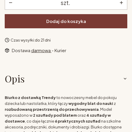
szt.
Dodaj do koszyka
Czas wysyłki:
do 21 dni
Dostawa
darmowa
- Kurier
Opis
Biurko z dostawką Trendy
to nowoczesny mebel do pokoju
dziecka lub nastolatka, który łączy
wygodny blat do nauki
z
rozbudowaną przestrzenią do przechowywania
. Model
wyposażono w
2 szuflady pod blatem
oraz
4 szuflady w
dostawce
, co daje łącznie
6 praktycznych szuflad
na szkolne
akcesoria, podręczniki, dokumenty i drobiazgi. Biurko dostępne