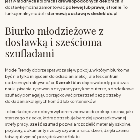
jest w
modnych kolorach i drewnopodobnych dekorach
, a
dostawkę można zamontować
po lewej lub prawej stronie
. To
funkcjonalny model z
darmową dostawą w dedekids.pl
.
Biurko młodzieżowe z
dostawką i sześcioma
szufladami
Model Trendy dobrze sprawdza się w pokoju, w którym biurko ma
być nie tylko miejscem do odrabiania lekcji, ale też centrum
codziennych aktywności.
Szeroki blat
daje swobodę podczas
nauki, pisania, rysowania czy pracy przy komputerze, a dodatkowe
szuflady pomagają uporządkować przestrzeń bez potrzeby
dokładania kolejnych komód lub kontenerków.
To biurko będzie dobrym wyborem zarówno do pokoju ucznia, jak i
starszego dziecka, które potrzebuje bardziej uporządkowanej
strefy pracy.
Sześć szuflad
pozwala rozdzielić materiały szkolne,
przybory, dokumenty i rzeczy używane na co dzień, dzięki czemu
łatwiej utrzymać porządek wokół blatu.