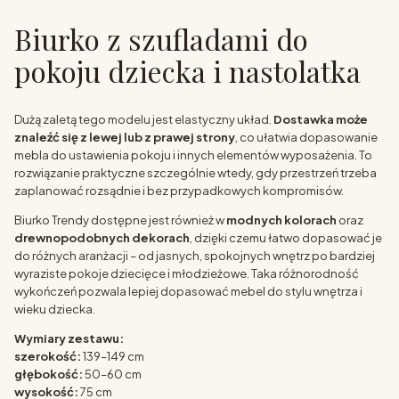
Biurko z szufladami do
pokoju dziecka i nastolatka
Dużą zaletą tego modelu jest elastyczny układ.
Dostawka może
znaleźć się z lewej lub z prawej strony
, co ułatwia dopasowanie
mebla do ustawienia pokoju i innych elementów wyposażenia. To
rozwiązanie praktyczne szczególnie wtedy, gdy przestrzeń trzeba
zaplanować rozsądnie i bez przypadkowych kompromisów.
Biurko Trendy dostępne jest również w
modnych kolorach
oraz
drewnopodobnych dekorach
, dzięki czemu łatwo dopasować je
do różnych aranżacji – od jasnych, spokojnych wnętrz po bardziej
wyraziste pokoje dziecięce i młodzieżowe. Taka różnorodność
wykończeń pozwala lepiej dopasować mebel do stylu wnętrza i
wieku dziecka.
Wymiary zestawu:
szerokość:
139–149 cm
głębokość:
50–60 cm
wysokość:
75 cm