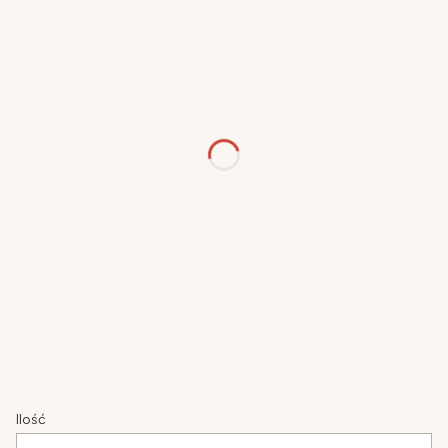
wymiar biurka
*
Wybierz
kolor biurka
*
Wybierz
kolor nóżek
*
Wybierz
uchwyt
*
Wybierz
Ilość