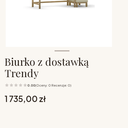
Biurko z dostawką
Trendy
0.00
(Oceny: 0 Recenzje: 0)
Cena
1 735,00 zł
Wybierz opcje
Poszczególne warianty mogą różnić się ceną