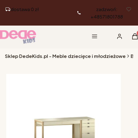
dostawa 0 zł
zadzwoń:
+48571801788
Pr
Menu
Zaloguj si
K
Sklep DedeKids.pl - Meble dziecięce i młodzieżowe
Biu