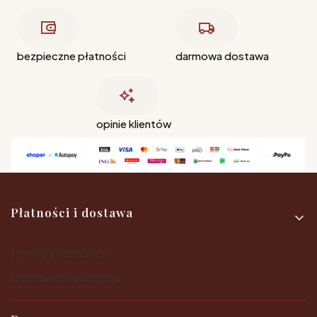
bezpieczne płatności
darmowa dostawa
opinie klientów
Linki w stopce
Płatności i dostawa
Formy płatności
Dostawa i realizacja