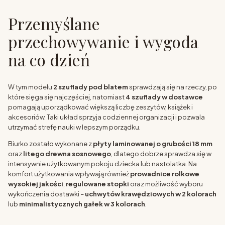
Przemyślane
przechowywanie i wygoda
na co dzień
W tym modelu
2 szuflady pod blatem
sprawdzają się na rzeczy, po
które sięga się najczęściej, natomiast
4 szuflady w dostawce
pomagają uporządkować większą liczbę zeszytów, książek i
akcesoriów. Taki układ sprzyja codziennej organizacji i pozwala
utrzymać strefę nauki w lepszym porządku.
Biurko zostało wykonane z
płyty laminowanej o grubości 18 mm
oraz
litego drewna sosnowego
, dlatego dobrze sprawdza się w
intensywnie użytkowanym pokoju dziecka lub nastolatka. Na
komfort użytkowania wpływają również
prowadnice rolkowe
wysokiej jakości
,
regulowane stopki
oraz możliwość wyboru
wykończenia dostawki –
uchwytów krawędziowych w 2 kolorach
lub
minimalistycznych gałek w 3 kolorach
.