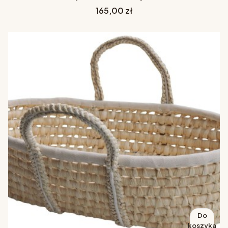
Cena
165,00 zł
Do
koszyka