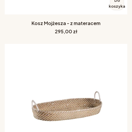
Do
koszyka
Kosz Mojżesza - z materacem
Cena
295,00 zł