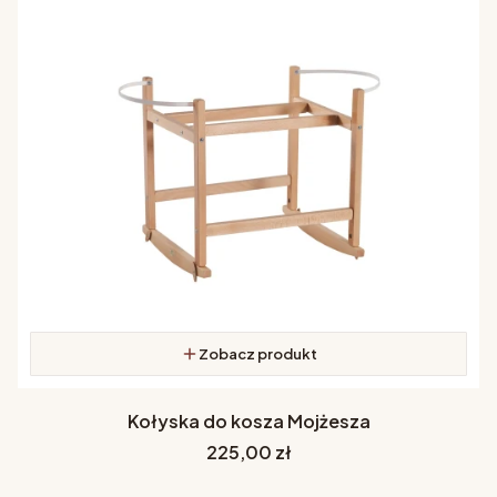
Zobacz produkt
Kołyska do kosza Mojżesza
Cena
225,00 zł