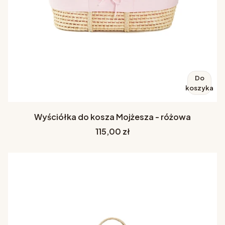
Do
koszyka
Wyściółka do kosza Mojżesza - różowa
Cena
115,00 zł