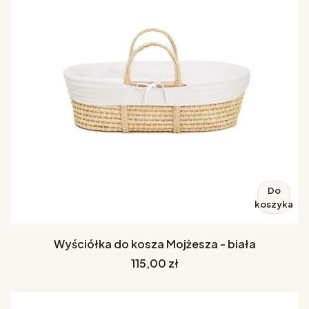
Do
koszyka
Wyściółka do kosza Mojżesza - biała
Cena
115,00 zł