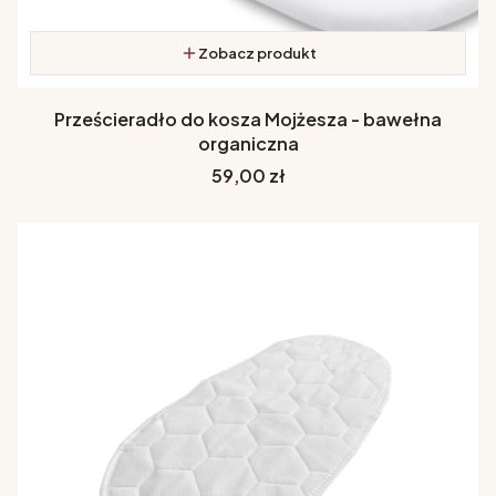
Zobacz produkt
Prześcieradło do kosza Mojżesza - bawełna
organiczna
Cena
59,00 zł