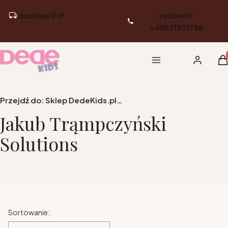
dostawa 0 zł
zadzwoń:
+48571801788
Pr
Menu
Zaloguj si
K
Przejdź do:
Sklep DedeKids.pl - Meble dziecięce i młodzieżowe
Jakub Trąmpczyński
Solutions
Lista produktów
Sortowanie: