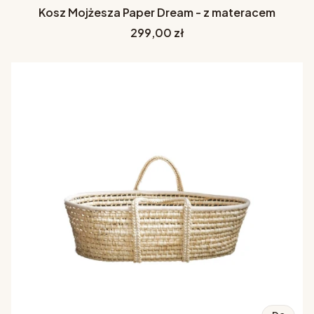
Kosz Mojżesza Paper Dream - z materacem
Cena
299,00 zł