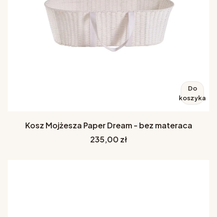
Do
koszyka
Kosz Mojżesza Paper Dream - bez materaca
Cena
235,00 zł