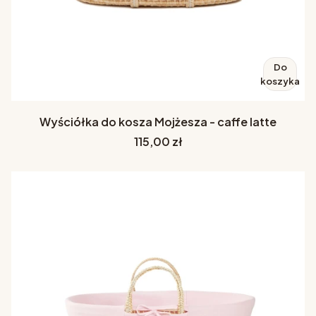
Do
koszyka
Wyściółka do kosza Mojżesza - caffe latte
Cena
115,00 zł