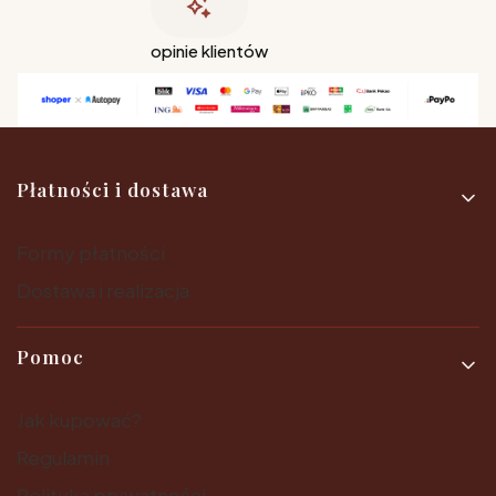
opinie klientów
Linki w stopce
Płatności i dostawa
Formy płatności
Dostawa i realizacja
Pomoc
Jak kupować?
Regulamin
Polityka prywatności