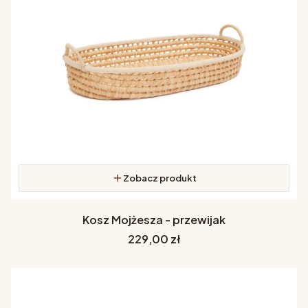
Zobacz produkt
Kosz Mojżesza - przewijak
Cena
229,00 zł