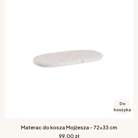
Do
koszyka
Materac do kosza Mojżesza - 72x33 cm
Cena
99,00 zł