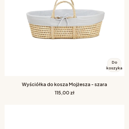
Do
koszyka
Wyściółka do kosza Mojżesza - szara
Cena
115,00 zł