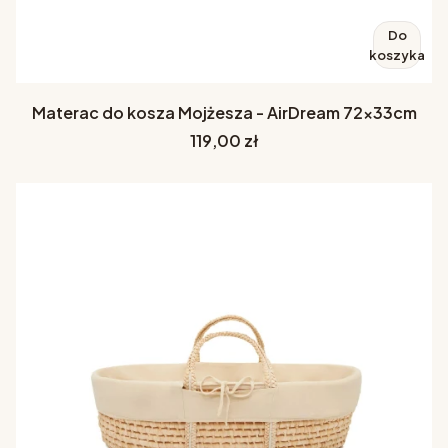
Do
koszyka
Materac do kosza Mojżesza - AirDream 72x33cm
Cena
119,00 zł