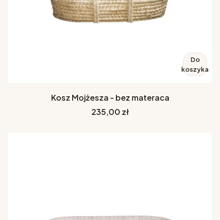
Do
koszyka
Kosz Mojżesza - bez materaca
Cena
235,00 zł