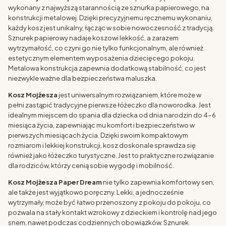
wykonany z najwyższą starannością ze sznurka papierowego, na
konstrukcji metalowej. Dzięki precyzyjnemu ręcznemu wykonaniu,
każdy kosz jest unikalny, łącząc w sobie nowoczesność z tradycją.
Sznurek papierowy nadaje koszowi lekkość, a zarazem
wytrzymałość, co czyni go nie tylko funkcjonalnym, ale również
estetycznym elementem wyposażenia dziecięcego pokoju.
Metalowa konstrukcja zapewnia dodatkową stabilność, co jest
niezwykle ważne dla bezpieczeństwa maluszka.
Kosz Mojżesza
jest uniwersalnym rozwiązaniem, które może w
pełni zastąpić tradycyjne pierwsze łóżeczko dla noworodka. Jest
idealnym miejscem do spania dla dziecka od dnia narodzin do 4-6
miesiąca życia, zapewniając mu komfort i bezpieczeństwo w
pierwszych miesiącach życia. Dzięki swoim kompaktowym
rozmiarom i lekkiej konstrukcji, kosz doskonale sprawdza się
również jako łóżeczko turystyczne. Jest to praktyczne rozwiązanie
dla rodziców, którzy cenią sobie wygodę i mobilność.
Kosz Mojżesza Paper Dream
nie tylko zapewnia komfortowy sen,
ale także jest wyjątkowo poręczny. Lekki, a jednocześnie
wytrzymały, może być łatwo przenoszony z pokoju do pokoju, co
pozwala na stały kontakt wzrokowy z dzieckiem i kontrolę nad jego
snem, nawet podczas codziennych obowiązków. Sznurek