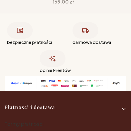
Cena
165,00 zł
bezpieczne płatności
darmowa dostawa
opinie klientów
Linki w stopce
Płatności i dostawa
Formy płatności