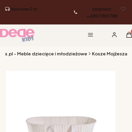
dostawa 0 zł
zadzwoń:
+48571801788
Pr
Menu
Zaloguj si
K
ds.pl - Meble dziecięce i młodzieżowe
Kosze Mojżesza