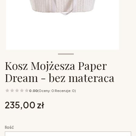
Kosz Mojżesza Paper
Dream - bez materaca
0.00
(Oceny: 0 Recenzje: 0)
Cena
235,00 zł
Ilość