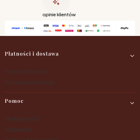
opinie klientów
Linki w stopce
Płatności i dostawa
Formy płatności
Dostawa i realizacja
Pomoc
Jak kupować?
Regulamin
Polityka prywatności