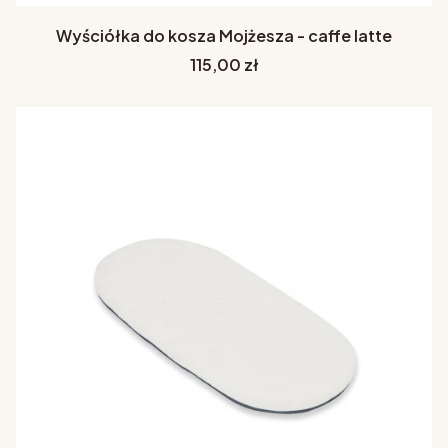
Wyściółka do kosza Mojżesza - caffe latte
Cena
115,00 zł