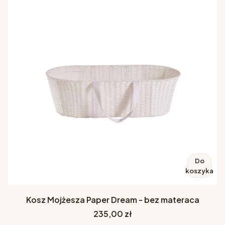
Do
koszyka
Kosz Mojżesza Paper Dream - bez materaca
Cena
235,00 zł