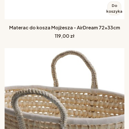
Do
koszyka
Materac do kosza Mojżesza - AirDream 72x33cm
Cena
119,00 zł