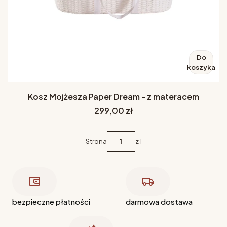
Do
koszyka
Kosz Mojżesza Paper Dream - z materacem
Cena
299,00 zł
Strona
z 1
bezpieczne płatności
darmowa dostawa