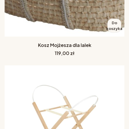
Do
koszyka
Kosz Mojżesza dla lalek
Cena
119,00 zł