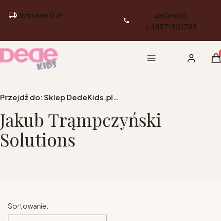
dostawa 0 zł
zadzwoń:
+48571801788
Pr
Menu
Zaloguj si
K
Przejdź do:
Sklep DedeKids.pl - Meble dziecięce i młodzieżowe
Jakub Trąmpczyński
Solutions
Lista produktów
Sortowanie: