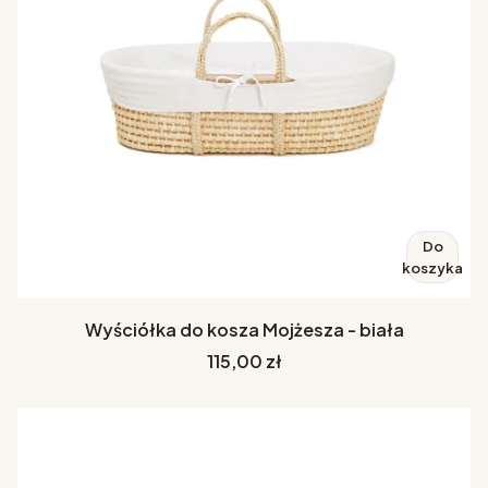
Do
koszyka
Wyściółka do kosza Mojżesza - biała
Cena
115,00 zł