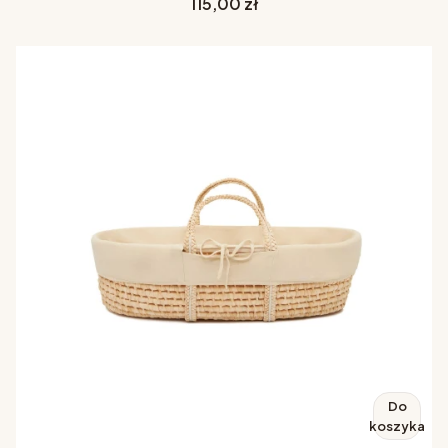
Cena
115,00 zł
Do
koszyka