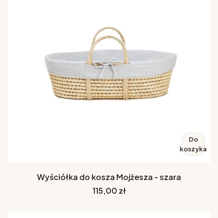
Do
koszyka
Wyściółka do kosza Mojżesza - szara
Cena
115,00 zł