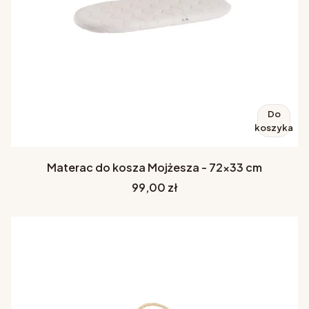
Do
koszyka
Materac do kosza Mojżesza - 72x33 cm
Cena
99,00 zł