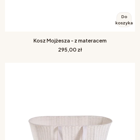
Do
koszyka
Kosz Mojżesza - z materacem
Cena
295,00 zł