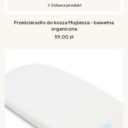
Zobacz produkt
Prześcieradło do kosza Mojżesza - bawełna
organiczna
Cena
59,00 zł