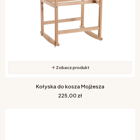
Zobacz produkt
Kołyska do kosza Mojżesza
Cena
225,00 zł