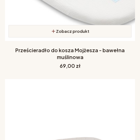
Zobacz produkt
Prześcieradło do kosza Mojżesza - bawełna
muślinowa
Cena
69,00 zł