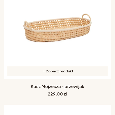
Zobacz produkt
Kosz Mojżesza - przewijak
Cena
229,00 zł