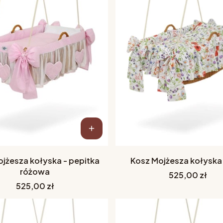
jżesza kołyska - pepitka
Kosz Mojżesza kołyska 
różowa
Cena
525,00 zł
Cena
525,00 zł