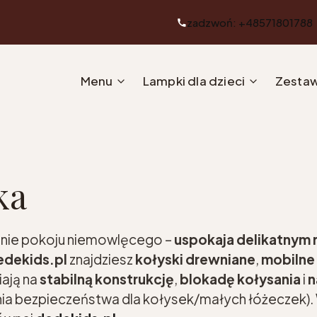
zadzwoń: +48571801788
Menu
Lampki dla dzieci
Zestaw
ka
nie pokoju niemowlęcego –
uspokaja delikatnym
edekids.pl
znajdziesz
kołyski drewniane
,
mobilne 
iają na
stabilną konstrukcję
,
blokadę kołysania
i
n
a bezpieczeństwa dla kołysek/małych łóżeczek). W