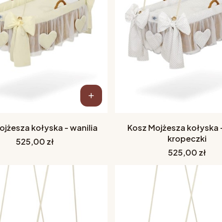
ojżesza kołyska - wanilia
Kosz Mojżesza kołyska 
kropeczki
Cena
525,00 zł
Cena
525,00 zł