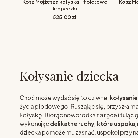
Kosz Mojżesza kołyska - fioletowe
Kosz Mo
kropeczki
Cena
525,00 zł
Kołysanie dziecka
Choć może wydać się to dziwne,
kołysanie
życia płodowego. Ruszając się, przyszła m
kołyskę. Biorąc noworodka na ręce i tuląc 
wykonując
delikatne ruchy, które uspokaj
dziecka pomoże mu zasnąć, uspokoi przy na