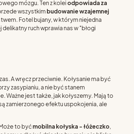
kowego mózgu. Ten z kolei
odpowiada za
 przede wszystkim
budowanie wzajemnej
ństwem. Fotel bujany, w którym niejedna
j delikatny ruch wprawia nas w "błogi
zas. A wręcz przeciwnie. Kołysanie ma być
zy zasypianiu, a nie być stanem
e. Ważne jest także, jak kołyszemy. Mają to
iosą zamierzonego efektu uspokojenia, ale
 Może to być
mobilna kołyska - łóżeczko
,