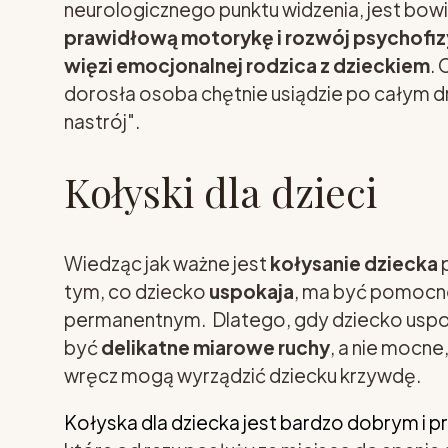
neurologicznego punktu widzenia, jest bow
prawidłową motorykę i rozwój psychofiz
więzi emocjonalnej rodzica z dzieckiem
. 
dorosła osoba chętnie usiądzie po całym dni
nastrój".
Kołyski dla dzieci
Wiedząc jak ważne jest
kołysanie dziecka
p
tym, co dziecko
uspokaja
, ma być pomocne
permanentnym. Dlatego, gdy dziecko uspokoi
być
delikatne miarowe ruchy
, a nie mocne
wręcz mogą wyrządzić dziecku krzywdę.
Kołyska dla dziecka jest bardzo dobrym i