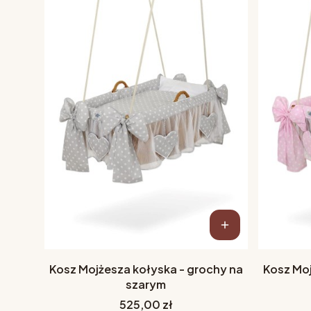
Kosz Mojżesza kołyska - grochy na
Kosz Moj
szarym
Cena
525,00 zł