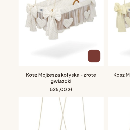
Kosz Mojżesza kołyska - złote
Kosz M
gwiazdki
Cena
525,00 zł