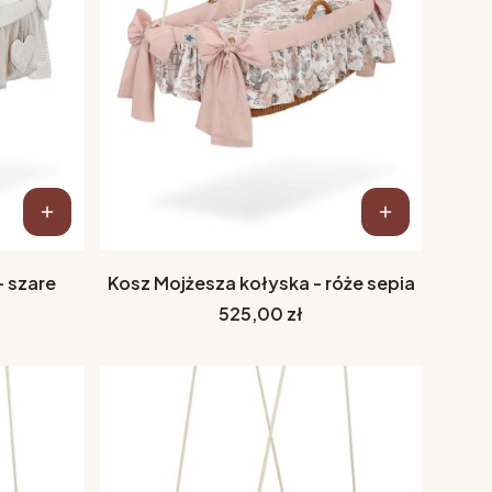
- szare
Kosz Mojżesza kołyska - róże sepia
Cena
525,00 zł