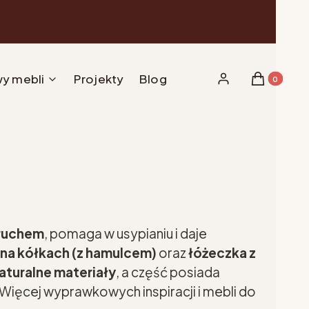
y mebli
Projekty
Blog
Produkty w 
Zaloguj się
Koszyk
 ruchem
, pomaga w usypianiu i daje
na kółkach (z hamulcem)
oraz
łóżeczka z
aturalne materiały
, a część posiada
ięcej wyprawkowych inspiracji i mebli do