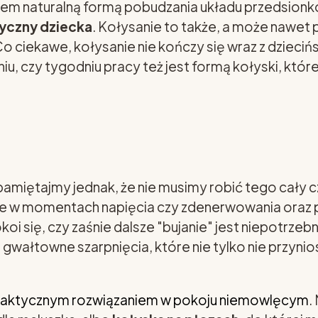
iem naturalną formą pobudzania układu przedsion
yczny dziecka
. Kołysanie to także, a może nawet
Co ciekawe, kołysanie nie kończy się wraz z dzieci
u, czy tygodniu pracy też jest formą kołyski, które
amiętajmy jednak, że nie musimy robić tego cały c
 w momentach napięcia czy zdenerwowania oraz pr
 się, czy zaśnie dalsze "bujanie" jest niepotrzebn
, gwałtowne szarpnięcia, które nie tylko nie przyn
 praktycznym rozwiązaniem w pokoju niemowlęcym
.