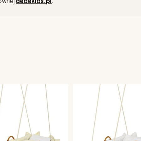
łównej
dedekids.pl
.