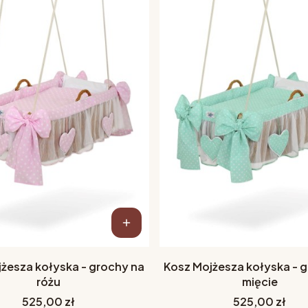
żesza kołyska - grochy na
Kosz Mojżesza kołyska - 
różu
mięcie
Cena
Cena
525,00 zł
525,00 zł