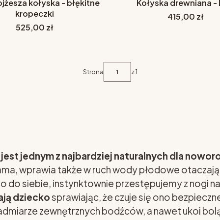
jżesza kołyska - błękitne
Kołyska drewniana - 
kropeczki
Cena
415,00 zł
Cena
525,00 zł
Strona
z 1
 jest jednym z najbardziej naturalnych dla now
ama, wprawia także w ruch wody płodowe otaczając
go do siebie, instynktownie przestępujemy z nogi n
ają dziecko
sprawiając, że czuje się ono bezpieczn
dmiarze zewnętrznych bodźców, a nawet ukoi boląc