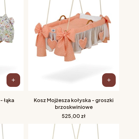
- łąka
Kosz Mojżesza kołyska - groszki
brzoskwiniowe
Cena
525,00 zł