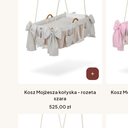
Kosz Mojżesza kołyska - rozeta
Kosz Mo
szara
Cena
525,00 zł