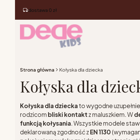
dostawa 0 zł
Strona główna
Kołyska dla dziecka
Kołyska dla dziec
Kołyska dla dziecka
to wygodne uzupełnie
rodzicom
bliski kontakt
z maluszkiem. W
d
funkcją kołysania
. Wszystkie modele staw
deklarowaną zgodność z
EN 1130
(wymagani