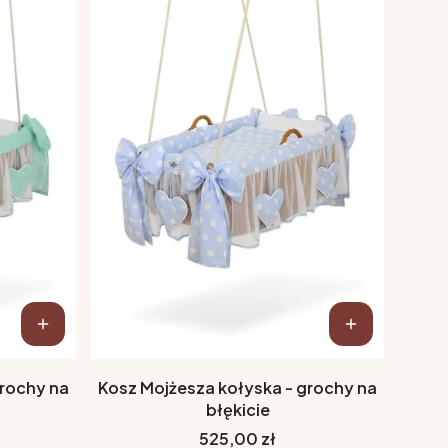
grochy na
Kosz Mojżesza kołyska - grochy na
błękicie
Cena
525,00 zł