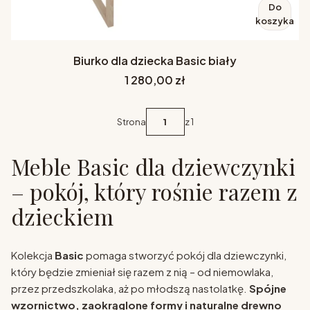
Do
koszyka
Biurko dla dziecka Basic biały
Cena
1 280,00 zł
Strona
z 1
Meble Basic dla dziewczynki
– pokój, który rośnie razem z
dzieckiem
Kolekcja
Basic
pomaga stworzyć pokój dla dziewczynki,
który będzie zmieniał się razem z nią – od niemowlaka,
przez przedszkolaka, aż po młodszą nastolatkę.
Spójne
wzornictwo, zaokrąglone formy i naturalne drewno