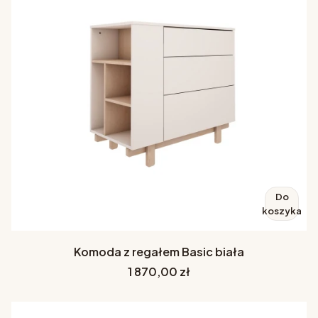
Do
koszyka
Komoda z regałem Basic biała
Cena
1 870,00 zł