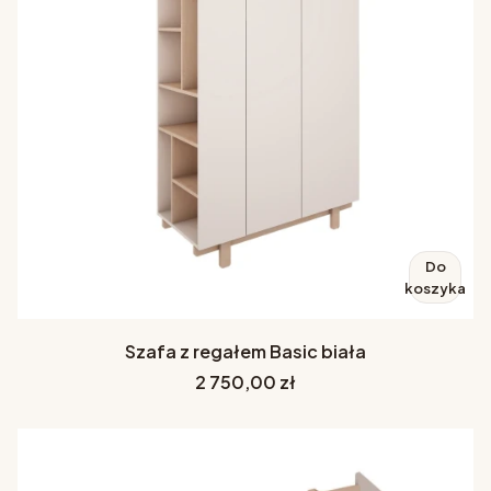
Do
koszyka
Szafa z regałem Basic biała
Cena
2 750,00 zł