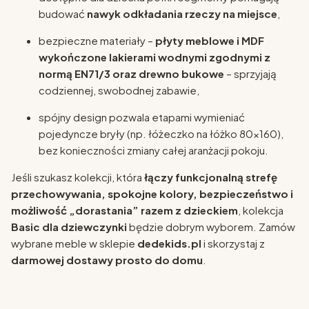
budować
nawyk odkładania rzeczy na miejsce
,
bezpieczne materiały –
płyty meblowe i MDF
wykończone lakierami wodnymi zgodnymi z
normą EN71/3 oraz drewno bukowe
– sprzyjają
codziennej, swobodnej zabawie,
spójny design pozwala etapami wymieniać
pojedyncze bryły (np. łóżeczko na łóżko 80x160),
bez konieczności zmiany całej aranżacji pokoju.
Jeśli szukasz kolekcji, która
łączy funkcjonalną strefę
przechowywania, spokojne kolory, bezpieczeństwo i
możliwość „dorastania” razem z dzieckiem
, kolekcja
Basic dla dziewczynki
będzie dobrym wyborem. Zamów
wybrane meble w sklepie
dedekids.pl
i skorzystaj z
darmowej dostawy prosto do domu
.