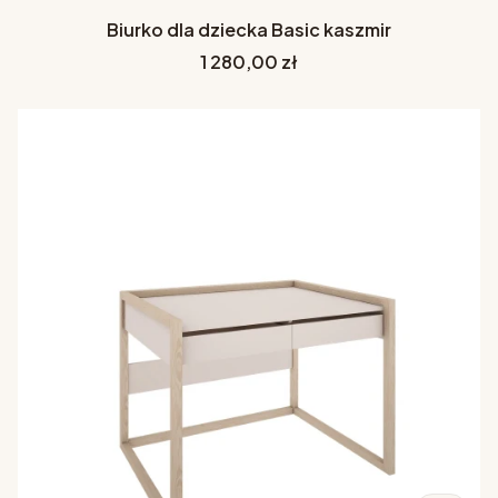
Biurko dla dziecka Basic kaszmir
Cena
1 280,00 zł