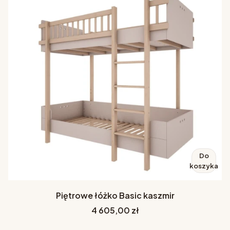
Do
koszyka
Piętrowe łóżko Basic kaszmir
Cena
4 605,00 zł