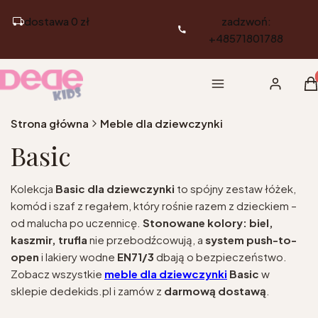
dostawa 0 zł
zadzwoń:
+48571801788
Pr
Menu
Zaloguj si
K
Strona główna
Meble dla dziewczynki
Basic
Kolekcja
Basic dla dziewczynki
to spójny zestaw łóżek,
komód i szaf z regałem, który rośnie razem z dzieckiem –
od malucha po uczennicę.
Stonowane kolory: biel,
kaszmir, trufla
nie przebodźcowują, a
system push-to-
open
i lakiery wodne
EN71/3
dbają o bezpieczeństwo.
Zobacz wszystkie
meble dla dziewczynki
Basic
w
sklepie dedekids.pl i zamów z
darmową dostawą
.