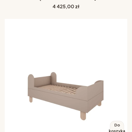
Cena
4 425,00 zł
Do
koszyka