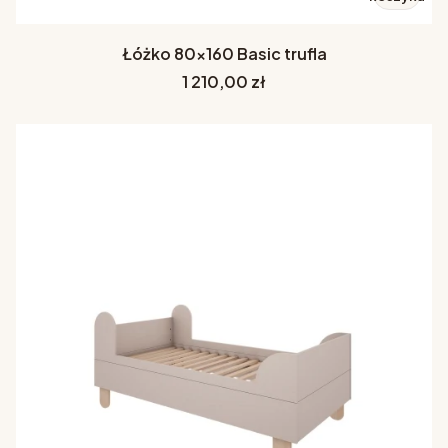
Łóżko 80x160 Basic trufla
Cena
1 210,00 zł