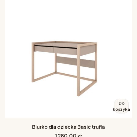
Do
koszyka
Biurko dla dziecka Basic trufla
Cena
1 280,00 zł