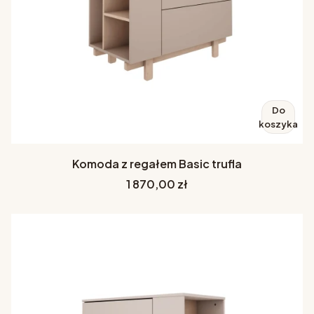
Do
koszyka
Komoda z regałem Basic trufla
Cena
1 870,00 zł