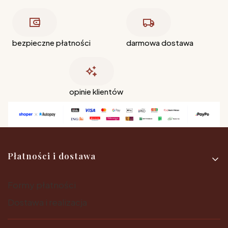
bezpieczne płatności
darmowa dostawa
opinie klientów
Linki w stopce
Płatności i dostawa
Formy płatności
Dostawa i realizacja