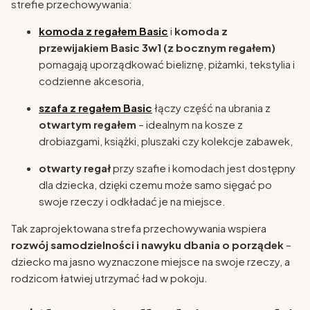
strefie przechowywania:
komoda z regałem Basic
i
komoda z
przewijakiem Basic 3w1 (z bocznym regałem)
pomagają uporządkować bieliznę, piżamki, tekstylia i
codzienne akcesoria,
szafa z regałem Basic
łączy część na ubrania z
otwartym regałem
– idealnym na kosze z
drobiazgami, książki, pluszaki czy kolekcje zabawek,
otwarty regał
przy szafie i komodach jest dostępny
dla dziecka, dzięki czemu może samo sięgać po
swoje rzeczy i odkładać je na miejsce.
Tak zaprojektowana strefa przechowywania wspiera
rozwój samodzielności i nawyku dbania o porządek
–
dziecko ma jasno wyznaczone miejsce na swoje rzeczy, a
rodzicom łatwiej utrzymać ład w pokoju.