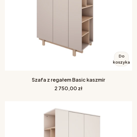
Do
koszyka
Szafa z regałem Basic kaszmir
Cena
2 750,00 zł