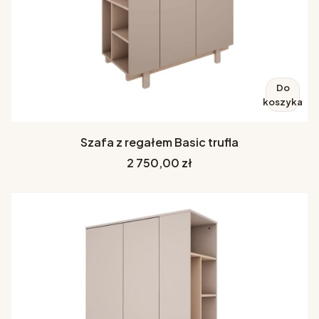
Do
koszyka
Szafa z regałem Basic trufla
Cena
2 750,00 zł