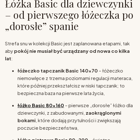
Łóżka Basic dla dziewczynki
– od pierwszego łóżeczka po
„dorosłe” spanie
Strefa snu w kolekcji Basic jest zaplanowana etapami, tak
aby
pokój nie musiał być urządzany od nowa co kilka
lat
:
łóżeczko tapczanik Basic 140x70
– łóżeczko
niemowlęce z trzema poziomami regulacji materaca,
które później przekształcisz w niski tapczanik; to
bezpieczna baza na pierwsze lata życia,
łóżko Basic 80x160
– pierwsze „dorosłe” łóżko dla
dziewczynki, z zabudowanymi,
zaokrąglonymi
bokami
, które dodają przytulności i zwiększają
poczucie bezpieczeństwa,
łóżko piętrowe Basic 90x200
– świetne