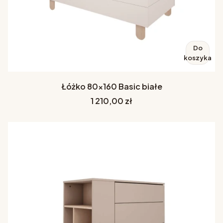
Do
koszyka
Łóżko 80x160 Basic białe
Cena
1 210,00 zł