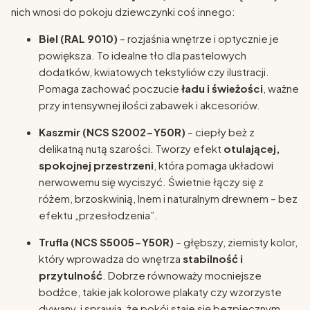
nich wnosi do pokoju dziewczynki coś innego:
Biel (RAL 9010)
– rozjaśnia wnętrze i optycznie je
powiększa. To idealne tło dla pastelowych
dodatków, kwiatowych tekstyliów czy ilustracji.
Pomaga zachować poczucie
ładu i świeżości
, ważne
przy intensywnej ilości zabawek i akcesoriów.
Kaszmir (NCS S2002-Y50R)
– ciepły beż z
delikatną nutą szarości. Tworzy efekt
otulającej,
spokojnej przestrzeni
, która pomaga układowi
nerwowemu się wyciszyć. Świetnie łączy się z
różem, brzoskwinią, lnem i naturalnym drewnem – bez
efektu „przesłodzenia”.
Trufla (NCS S5005-Y50R)
– głębszy, ziemisty kolor,
który wprowadza do wnętrza
stabilność i
przytulność
. Dobrze równoważy mocniejsze
bodźce, takie jak kolorowe plakaty czy wzorzyste
dywany, i sprawia, że pokój staje się bezpiecznym