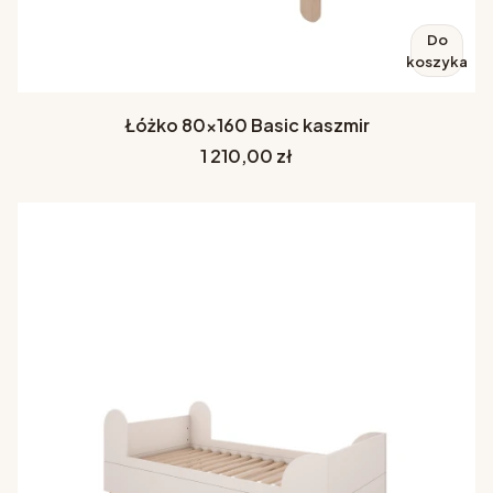
Do
koszyka
Łóżko 80x160 Basic kaszmir
Cena
1 210,00 zł