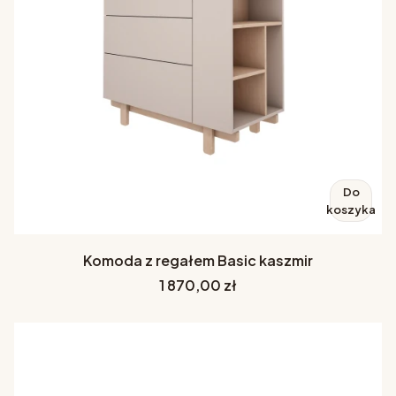
Do
koszyka
Komoda z regałem Basic kaszmir
Cena
1 870,00 zł