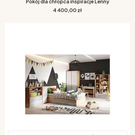
Pokój dla chłopca inspiracje Lenny
Cena
4 400,00 zł