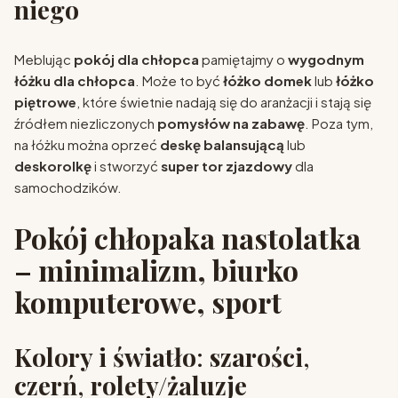
niego
Meblując
pokój dla chłopca
pamiętajmy o
wygodnym
łóżku dla chłopca
. Może to być
łóżko domek
lub
łóżko
piętrowe
, które świetnie nadają się do aranżacji i stają się
źródłem niezliczonych
pomysłów na zabawę
. Poza tym,
na łóżku można oprzeć
deskę balansującą
lub
deskorolkę
i stworzyć
super tor zjazdowy
dla
samochodzików.
Pokój chłopaka nastolatka
– minimalizm, biurko
komputerowe, sport
Kolory i światło
:
szarości
,
czerń
,
rolety/żaluzje