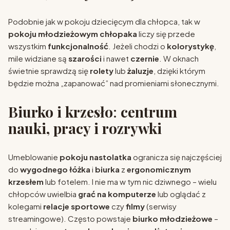
Podobnie jak w pokoju dziecięcym dla chłopca, tak w
pokoju młodzieżowym chłopaka
liczy się przede
wszystkim
funkcjonalność
. Jeżeli chodzi o
kolorystykę
,
mile widziane są
szarości
i nawet
czernie
. W oknach
świetnie sprawdzą się
rolety
lub
żaluzje
, dzięki którym
będzie można „zapanować” nad promieniami słonecznymi.
Biurko i krzesło
:
centrum
nauki, pracy i rozrywki
Umeblowanie
pokoju nastolatka
ogranicza się najczęściej
do
wygodnego łóżka
i
biurka
z
ergonomicznym
krzesłem
lub fotelem. I nie ma w tym nic dziwnego – wielu
chłopców uwielbia
grać na komputerze
lub oglądać z
kolegami
relacje sportowe
czy
filmy
(serwisy
streamingowe). Często powstaje
biurko młodzieżowe
–