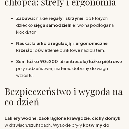
chłopca: strefy i ergonomia
Zabawa:
niskie
regały i skrzynie
, do których
dziecko
sięga samodzielnie
; wolna podłoga na
klocki/tor.
Nauka:
biurko z regulacją
+
ergonomiczne
krzesło
; oświetlenie punktowe nad blatem.
Sen:
łóżko 90×200
lub
antresola/łóżko piętrowe
przy rodzeństwie; materac dobrany do wagi i
wzrostu.
Bezpieczeństwo i wygoda na
co dzień
Lakiery wodne
,
zaokrąglone krawędzie
,
cichy domyk
w drzwiach/szufladach. Wysokie bryły
kotwimy do