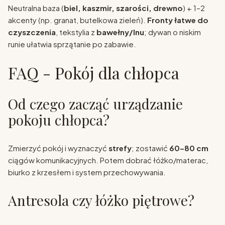
Neutralna baza (
biel, kaszmir, szarości, drewno
) + 1–2
akcenty (np. granat, butelkowa zieleń).
Fronty łatwe do
czyszczenia
, tekstylia z
bawełny/lnu
; dywan o niskim
runie ułatwia sprzątanie po zabawie.
FAQ - Pokój dla chłopca
Od czego zacząć urządzanie
pokoju chłopca?
Zmierzyć pokój i wyznaczyć
strefy
; zostawić
60–80 cm
ciągów komunikacyjnych. Potem dobrać łóżko/materac,
biurko z krzesłem i system przechowywania.
Antresola czy łóżko piętrowe?