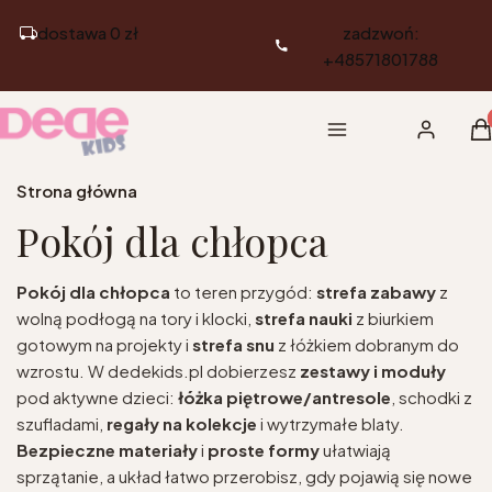
dostawa 0 zł
zadzwoń:
+48571801788
Pr
Menu
Zaloguj si
K
Strona główna
Pokój dla chłopca
Pokój dla chłopca
to teren przygód:
strefa zabawy
z
wolną podłogą na tory i klocki,
strefa nauki
z biurkiem
gotowym na projekty i
strefa snu
z łóżkiem dobranym do
wzrostu. W dedekids.pl dobierzesz
zestawy i moduły
pod aktywne dzieci:
łóżka piętrowe/antresole
, schodki z
szufladami,
regały na kolekcje
i wytrzymałe blaty.
Bezpieczne materiały
i
proste formy
ułatwiają
sprzątanie, a układ łatwo przerobisz, gdy pojawią się nowe