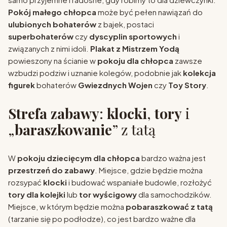
Pokój małego chłopca
może być pełen nawiązań do
ulubionych bohaterów
z bajek, postaci
superbohaterów
czy
dyscyplin sportowych
i
związanych z nimi idoli.
Plakat z Mistrzem Yodą
powieszony na ścianie w
pokoju dla chłopca
zawsze
wzbudzi podziw i uznanie kolegów, podobnie jak
kolekcja
figurek
bohaterów
Gwiezdnych Wojen
czy
Toy Story
.
Strefa zabawy
:
klocki
,
tory
i
„
baraszkowanie
” z tatą
W
pokoju dziecięcym dla chłopca
bardzo ważna jest
przestrzeń do zabawy
. Miejsce, gdzie będzie można
rozsypać
klocki
i budować wspaniałe budowle, rozłożyć
tory dla kolejki
lub
tor wyścigowy
dla samochodzików.
Miejsce, w którym będzie można
pobaraszkować z tatą
(tarzanie się po podłodze), co jest bardzo ważne dla