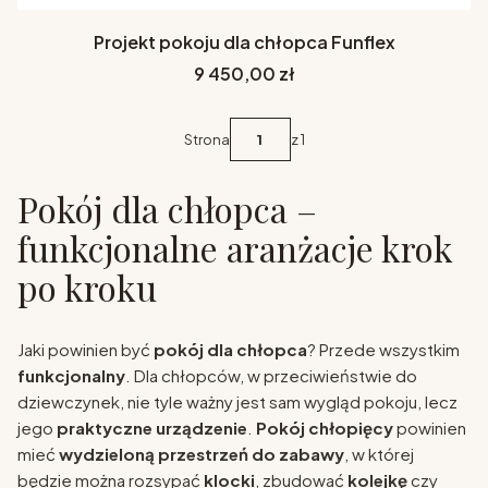
Projekt pokoju dla chłopca Funflex
Cena
9 450,00 zł
Strona
z 1
Pokój dla chłopca –
funkcjonalne aranżacje krok
po kroku
Jaki powinien być
pokój dla chłopca
? Przede wszystkim
funkcjonalny
. Dla chłopców, w przeciwieństwie do
dziewczynek, nie tyle ważny jest sam wygląd pokoju, lecz
jego
praktyczne urządzenie
.
Pokój chłopięcy
powinien
mieć
wydzieloną przestrzeń do zabawy
, w której
będzie można rozsypać
klocki
, zbudować
kolejkę
czy