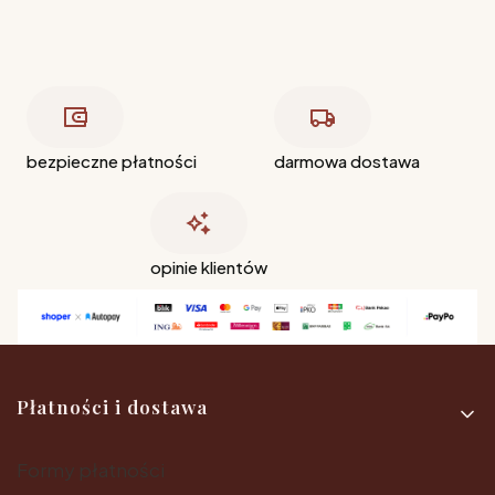
bezpieczne płatności
darmowa dostawa
opinie klientów
Linki w stopce
Płatności i dostawa
Formy płatności