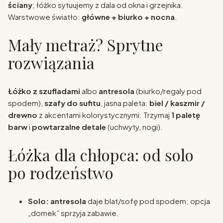
ściany
; łóżko sytuujemy z dala od okna i grzejnika.
Warstwowe światło:
główne + biurko + nocna
.
Mały metraż? Sprytne
rozwiązania
Łóżko z szufladami
albo
antresola
(biurko/regaly pod
spodem),
szafy do sufitu
, jasna paleta:
biel / kaszmir /
drewno
z akcentami kolorystycznymi. Trzymaj
1 paletę
barw
i
powtarzalne detale
(uchwyty, nogi).
Łóżka dla chłopca: od solo
po rodzeństwo
Solo:
antresola
daje blat/sofę pod spodem; opcja
„domek” sprzyja zabawie.