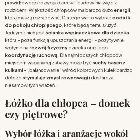
prawidłowego rozwoju dziecka i budowania więzi z
rodzicem. Większość chłopców ma bardzo dużo
energii
,
którą muszą rozładować. Dlatego warto wybrać
dodatki
do pokoju chłopięcego
, które będą temu służyć.
Jednym z nich jest
ścianka wspinaczkowa dla dziecka
,
która – poza funkcją upuszczania energii – pozytywnie
wpłynie na
rozwój fizyczny
dziecka oraz jego
koordynację ruchową
. Dla najmłodszych chłopców
miejscem wspaniałej zabawy może być
suchy basen z
kulkami
– „balansowanie” wśród kolorowych kulek bardzo
dobrze
stymuluje zmysł równowagi
i dostarcza
niesamowitych wrażeń.
Łóżko dla chłopca – domek
czy piętrowe?
Wybór łóżka
i
aranżacje wokół