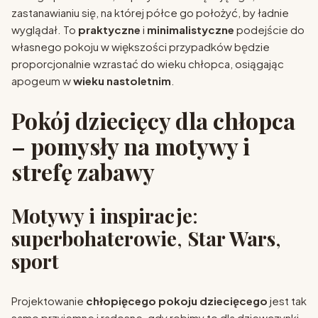
zastanawianiu się, na której półce go położyć, by ładnie
wyglądał. To
praktyczne
i
minimalistyczne
podejście do
własnego pokoju w większości przypadków będzie
proporcjonalnie wzrastać do wieku chłopca, osiągając
apogeum w
wieku nastoletnim
.
Pokój dziecięcy dla chłopca
– pomysły na motywy i
strefę zabawy
Motywy i inspiracje
:
superbohaterowie
,
Star Wars
,
sport
Projektowanie
chłopięcego pokoju dziecięcego
jest tak
samo przyjemne i radosne, gdy robimy to dla dziewczynki.