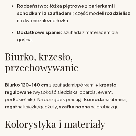
Rodzeństwo:
łóżka piętrowe
z
barierkami
i
schodkami z szufladami
; część modeli
rozdzielisz
na dwa niezależne łóżka.
Dodatkowe spanie:
szuflada z materacem dla
gościa.
Biurko, krzesło,
przechowywanie
Biurko 120–140 cm
z szufladami/półkami +
krzesło
regulowane
(wysokość siedziska, oparcia, ewent.
podłokietniki). Na porządek pracują:
komoda
na ubrania,
regał
na książki/gadżety,
szafka nocna
na drobiazgi.
Kolorystyka i materiały