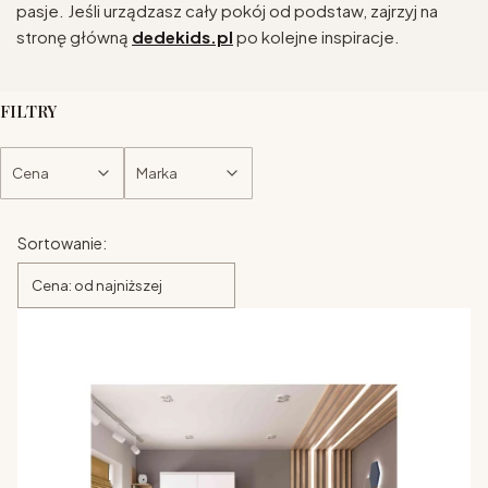
pasje. Jeśli urządzasz cały pokój od podstaw, zajrzyj na
stronę główną
dedekids.pl
po kolejne inspiracje.
FILTRY
Cena
Marka
Koniec filtrów
Lista produktów
Sortowanie:
Cena: od najniższej