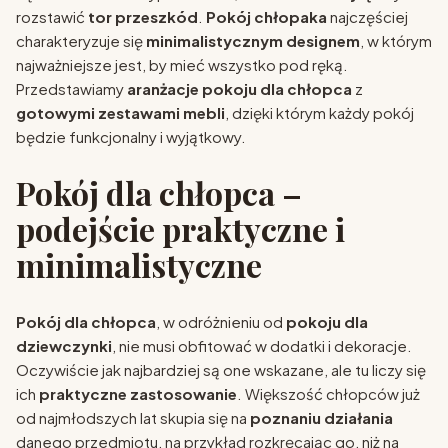
rozstawić
tor przeszkód
.
Pokój chłopaka
najczęściej
charakteryzuje się
minimalistycznym designem
, w którym
najważniejsze jest, by mieć wszystko pod ręką.
Przedstawiamy
aranżacje pokoju dla chłopca
z
gotowymi zestawami mebli
, dzięki którym każdy pokój
będzie funkcjonalny i wyjątkowy.
Pokój dla chłopca –
podejście praktyczne i
minimalistyczne
Pokój dla chłopca
, w odróżnieniu od
pokoju dla
dziewczynki
, nie musi obfitować w dodatki i dekoracje.
Oczywiście jak najbardziej są one wskazane, ale tu liczy się
ich
praktyczne zastosowanie
. Większość chłopców już
od najmłodszych lat skupia się na
poznaniu działania
danego przedmiotu, na przykład rozkręcając go, niż na