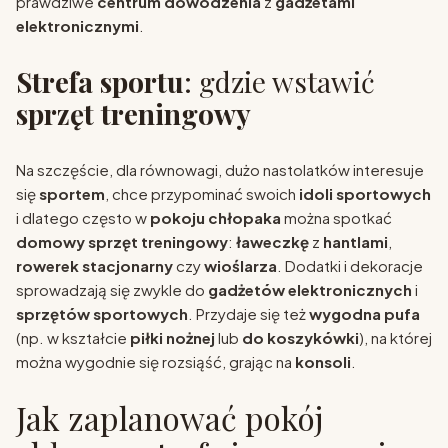
prawdziwe
centrum dowodzenia
z
gadżetami
elektronicznymi
.
Strefa sportu
: gdzie wstawić
sprzęt treningowy
Na szczęście, dla równowagi, dużo nastolatków interesuje
się
sportem
, chce przypominać swoich
idoli sportowych
i dlatego często w
pokoju chłopaka
można spotkać
domowy sprzęt treningowy
:
ławeczkę
z
hantlami
,
rowerek stacjonarny
czy
wioślarza
. Dodatki i dekoracje
sprowadzają się zwykle do
gadżetów elektronicznych
i
sprzętów sportowych
. Przydaje się też
wygodna pufa
(np. w kształcie
piłki nożnej
lub
do koszykówki
), na której
można wygodnie się rozsiąść, grając na
konsoli
.
Jak zaplanować pokój