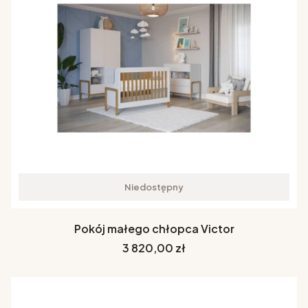
Niedostępny
Pokój małego chłopca Victor
Cena
3 820,00 zł