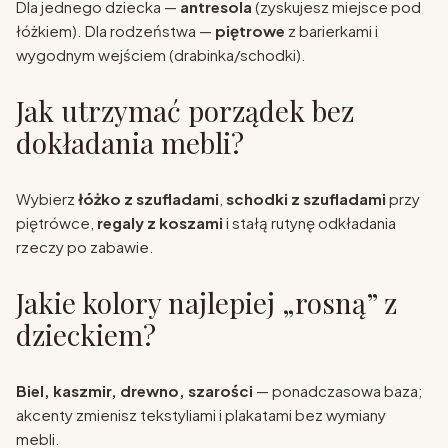
Dla jednego dziecka —
antresola
(zyskujesz miejsce pod
łóżkiem). Dla rodzeństwa —
piętrowe
z barierkami i
wygodnym wejściem (drabinka/schodki).
Jak utrzymać porządek bez
dokładania mebli?
Wybierz
łóżko z szufladami
,
schodki z szufladami
przy
piętrówce,
regaly z koszami
i stałą rutynę odkładania
rzeczy po zabawie.
Jakie kolory najlepiej „rosną” z
dzieckiem?
Biel, kaszmir, drewno, szarości
— ponadczasowa baza;
akcenty zmienisz tekstyliami i plakatami bez wymiany
mebli.