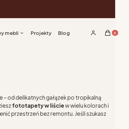
y mebli
Projekty
Blog
Produkty w 
Zaloguj się
Koszyk
 – od delikatnych gałązek po tropikalną
ziesz
fototapety w liście
w wielu kolorach i
enić przestrzeń bez remontu. Jeśli szukasz