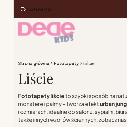
dostawa 0 zł
Strona główna
Fototapety
Liście
Liście
Fototapety liście
to szybki sposób na natu
monsterę i palmy – tworzą efekt
urban jung
rozmiarach, idealne do salonu, sypialni, bi
także innych wzorów ściennych, zobacz na