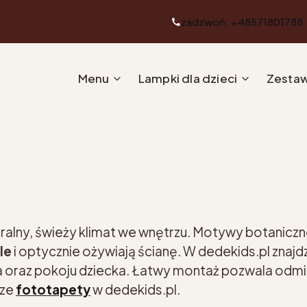
zadzwoń: +48571801788
Menu
Lampki dla dzieci
Zestaw
ralny, świeży klimat we wnętrzu. Motywy botaniczne
le
i optycznie ożywiają ścianę. W dedekids.pl znajd
ura oraz pokoju dziecka. Łatwy montaż pozwala odmi
sze
fototapety
w dedekids.pl.