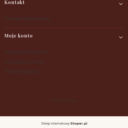
Kontakt
Kontakt i dane firmy
Moje konto
Twoje zamówienia
Ustawienia konta
Przechowalnia
© 2025
Shoper
Sklep internetowy
Shoper.pl