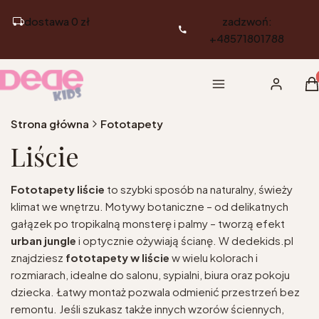
dostawa 0 zł
zadzwoń:
+48571801788
Pr
Menu
Zaloguj si
K
Strona główna
Fototapety
Liście
Fototapety liście
to szybki sposób na naturalny, świeży
klimat we wnętrzu. Motywy botaniczne – od delikatnych
gałązek po tropikalną monsterę i palmy – tworzą efekt
urban jungle
i optycznie ożywiają ścianę. W dedekids.pl
znajdziesz
fototapety w liście
w wielu kolorach i
rozmiarach, idealne do salonu, sypialni, biura oraz pokoju
dziecka. Łatwy montaż pozwala odmienić przestrzeń bez
remontu. Jeśli szukasz także innych wzorów ściennych,