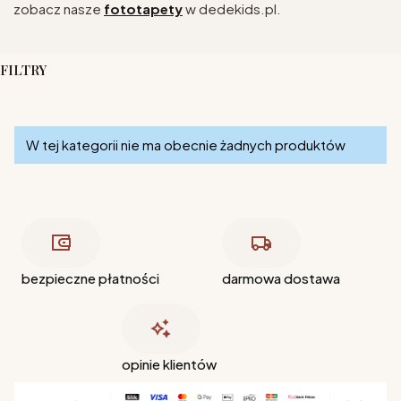
zobacz nasze
fototapety
w dedekids.pl.
FILTRY
Koniec filtrów
Lista produktów
W tej kategorii nie ma obecnie żadnych produktów
bezpieczne płatności
darmowa dostawa
opinie klientów