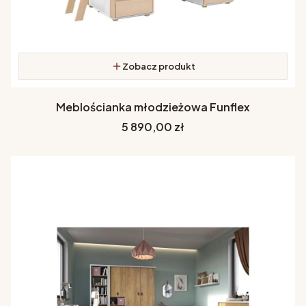
Zobacz produkt
Meblościanka młodzieżowa Funflex
Cena
5 890,00 zł