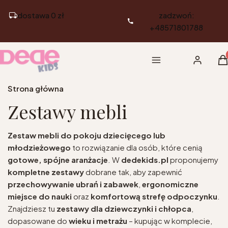
dostawa 0 zł
zadzwoń:
+48571801788
Pr
Menu
Zaloguj si
K
Strona główna
Zestawy mebli
Zestaw mebli do pokoju dziecięcego lub
młodzieżowego
to rozwiązanie dla osób, które cenią
gotowe, spójne aranżacje
. W
dedekids.pl
proponujemy
kompletne zestawy
dobrane tak, aby zapewnić
przechowywanie ubrań i zabawek
,
ergonomiczne
miejsce do nauki
oraz
komfortową strefę odpoczynku
.
Znajdziesz tu
zestawy dla dziewczynki i chłopca
,
dopasowane do
wieku i metrażu
– kupując w komplecie,