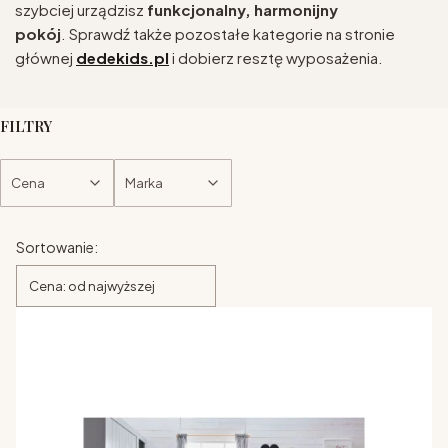
szybciej urządzisz
funkcjonalny, harmonijny
pokój
. Sprawdź także pozostałe kategorie na stronie
głównej
dedekids.pl
i dobierz resztę wyposażenia.
FILTRY
Cena
Marka
Koniec filtrów
Lista produktów
Sortowanie:
Cena: od najwyższej