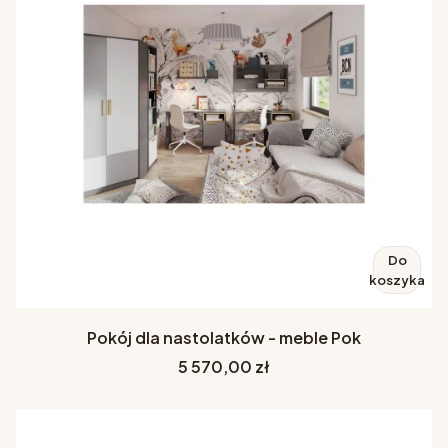
Do
koszyka
Pokój dla nastolatków - meble Pok
Cena
5 570,00 zł