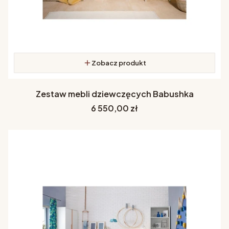
Zobacz produkt
Zestaw mebli dziewczęcych Babushka
Cena
6 550,00 zł