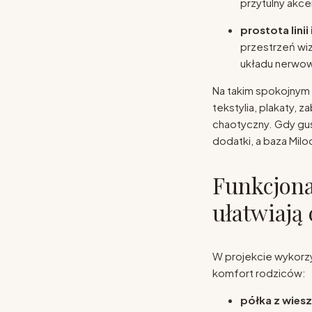
przytulny akce
prostota lini
przestrzeń wiz
układu nerwo
Na takim spokojnym
tekstylia, plakaty, z
chaotyczny. Gdy gus
dodatki, a baza Milo
Funkcjona
ułatwiają
W projekcie wykorzy
komfort rodziców:
półka z wies