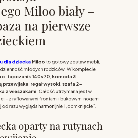
cego Miloo biały –
baza na pierwsze
dzieckiem
u dla dziecka
Miloo
to gotowy zestaw mebli,
odzienność młodych rodziców. W komplecie
ko-tapczanik 140x70
,
komoda 3-
ą przewijaka
,
regał wysoki
,
szafa 2-
ka z wieszakami
. Całość utrzymana jest w
cznej – z ryflowanymi frontami i bukowymi nogami
 od razu wygląda harmonijnie i „domknięcie”.
ecka oparty na rutynach
ewijanie,