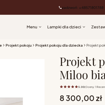
zadzwoń: +48571801788
Menu
Lampki dla dzieci
Zestaw
e
Projekt pokoju
Projekt pokoju dla dziecka
Projekt po
Projekt 
Miloo bi
5.00
(Oceny: 1 Recen
Cena
8 300,00 zł