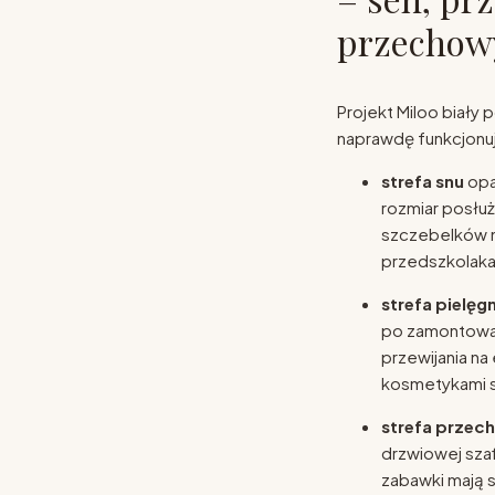
przechow
Projekt Miloo biały 
naprawdę funkcjonu
strefa snu
opa
rozmiar posłuż
szczebelków me
przedszkolaka
strefa pielęgn
po zamontowan
przewijania na
kosmetykami s
strefa przec
drzwiowej szaf
zabawki mają s