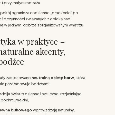
t przy małym metrażu.
 pokój ogranicza codzienne „błądzenie” po
ość czynności związanych z opieką nad
ę w jednym, dobrze zorganizowanym wnętrzu.
tyka w praktyce –
 naturalne akcenty,
bodźce
biały zastosowano
neutralną paletę barw
, która
i nie przeładowuje bodźcami:
dbija światło dzienne i sztuczne, rozjaśniając
 pochmurne dni,
drewna bukowego
wprowadzają naturalny,