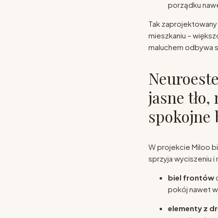
porządku nawe
Tak zaprojektowany
mieszkaniu – większ
maluchem odbywa si
Neuroeste
jasne tło,
spokojne 
W projekcie Miloo 
sprzyja wyciszeniu 
biel frontów
o
pokój nawet w
elementy z 