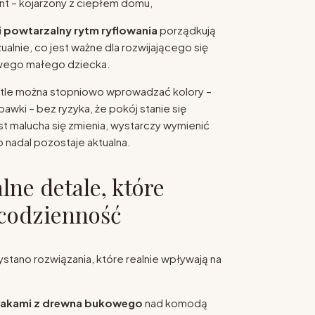
nt – kojarzony z ciepłem domu,
i i powtarzalny rytm ryflowania
porządkują
ualnie, co jest ważne dla rozwijającego się
wego małego dziecka.
 tle można stopniowo wprowadzać kolory –
abawki – bez ryzyka, że pokój stanie się
t malucha się zmienia, wystarczy wymienić
o nadal pozostaje aktualna.
lne detale, które
 codzienność
stano rozwiązania, które realnie wpływają na
zakami z drewna bukowego
nad komodą