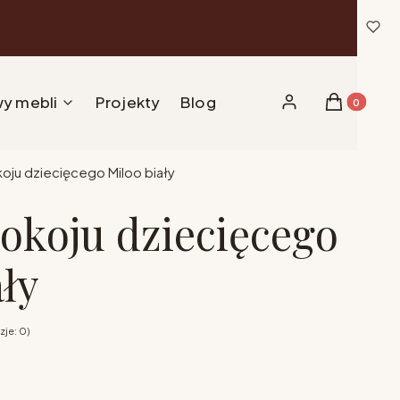
y mebli
Projekty
Blog
Produkty w 
Zaloguj się
Koszyk
koju dziecięcego Miloo biały
pokoju dziecięcego
ały
zje: 0)