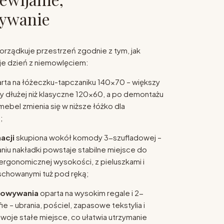
ywanie
porządkuje przestrzeń zgodnie z tym, jak
je dzień z niemowlęciem:
rta na łóżeczku-tapczaniku 140x70 – większy
y dłużej niż klasyczne 120x60, a po demontażu
bel zmienia się w niższe łóżko dla
;
acji
skupiona wokół komody 3-szufladowej –
iu nakładki powstaje stabilne miejsce do
 ergonomicznej wysokości, z pieluszkami i
chowanymi tuż pod ręką;
howywania
oparta na wysokim regale i 2-
ie – ubrania, pościel, zapasowe tekstylia i
woje stałe miejsce, co ułatwia utrzymanie