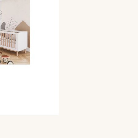
Wybierz opcje
Poszczególne warianty mogą 
kolor mebli
*
Wybierz
nakładka na komodę
*
Wybierz
barierka ochronna
*
Wybierz
materac
*
Wybierz