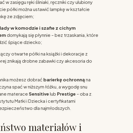
 w zasięgu ręki śliniaki, ręczniki czy ulubiony
acie półki można ustawić lampkę w kształcie
mkę ze zdjęciem;
lady w komodzie i szafie z cichym
em
domykają się płynnie – bez trzaskania, które
ić śpiące dziecko;
ączy otwarte półki na książki i dekoracje z
órej znikają drobne zabawki czy akcesoria do
anika możesz dobrać
barierkę ochronną
na
czyna spać w niższym łóżku, a wygodę snu
ane materace
Sensitive
lub
Prestige
– oba z
tytutu Matki i Dziecka i certyfikatami
ezpieczeństwo dla najmłodszych.
ństwo materiałów i