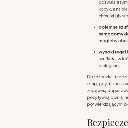
pozwala trzymać
kocyk, a na bl
chmurki lub ra
pojemne szuf
samodomyki
mogłoby obudz
wysoki regał
ł
szufladą, w kt
pielęgnacji.
Do łóżeczka-tapcz
etap, gdy maluch za
zapewnią dopasow
pozytywną opinią Ins
potwierdzającymi b
Bezpiecze