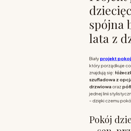
dziecię
spójna 
lata z 
Biały
projekt pokoj
który porządkuje c
znajdują się:
łóżecz
szufladowa z opcj
drzwiowa
oraz
pół
jednej linii stylisty
– dzięki czemu pokój
Pokój dzi
– sen, prz