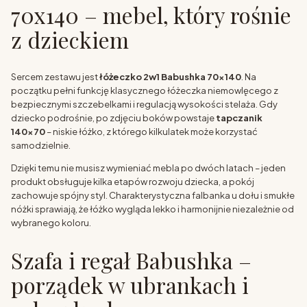
70x140 – mebel, który rośnie
z dzieckiem
Sercem zestawu jest
łóżeczko 2w1 Babushka 70x140
. Na
początku pełni funkcję klasycznego łóżeczka niemowlęcego z
bezpiecznymi szczebelkami i regulacją wysokości stelaża. Gdy
dziecko podrośnie, po zdjęciu boków powstaje
tapczanik
140x70
– niskie łóżko, z którego kilkulatek może korzystać
samodzielnie.
Dzięki temu nie musisz wymieniać mebla po dwóch latach – jeden
produkt obsługuje kilka etapów rozwoju dziecka, a pokój
zachowuje spójny styl. Charakterystyczna falbanka u dołu i smukłe
nóżki sprawiają, że łóżko wygląda lekko i harmonijnie niezależnie od
wybranego koloru.
Szafa i regał Babushka –
porządek w ubrankach i