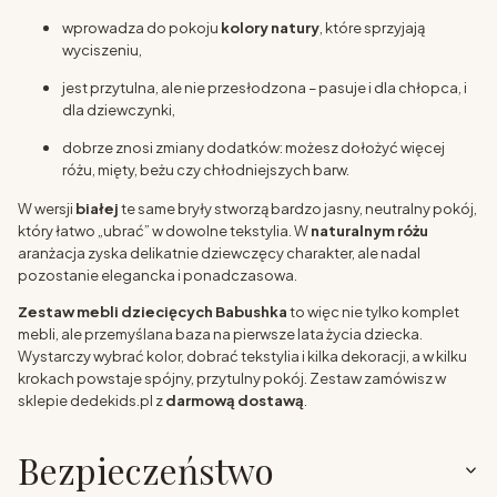
wprowadza do pokoju
kolory natury
, które sprzyjają
wyciszeniu,
jest przytulna, ale nie przesłodzona – pasuje i dla chłopca, i
dla dziewczynki,
dobrze znosi zmiany dodatków: możesz dołożyć więcej
różu, mięty, beżu czy chłodniejszych barw.
W wersji
białej
te same bryły stworzą bardzo jasny, neutralny pokój,
który łatwo „ubrać” w dowolne tekstylia. W
naturalnym różu
aranżacja zyska delikatnie dziewczęcy charakter, ale nadal
pozostanie elegancka i ponadczasowa.
Zestaw mebli dziecięcych Babushka
to więc nie tylko komplet
mebli, ale przemyślana baza na pierwsze lata życia dziecka.
Wystarczy wybrać kolor, dobrać tekstylia i kilka dekoracji, a w kilku
krokach powstaje spójny, przytulny pokój. Zestaw zamówisz w
sklepie dedekids.pl z
darmową dostawą
.
Bezpieczeństwo