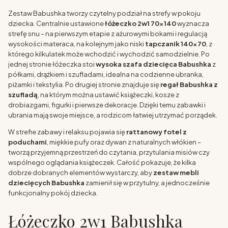
Zestaw Babushka tworzy czytelny podział na strefy w pokoju
dziecka. Centralnie ustawione
łóżeczko 2w1 70x140
wyznacza
strefę snu – na pierwszym etapie z ażurowymi bokami i regulacją
wysokości materaca, na kolejnym jako niski
tapczanik 140x70
, z
którego kilkulatek może wchodzić i wychodzić samodzielnie. Po
jednej stronie łóżeczka stoi
wysoka szafa dziecięca Babushka
z
półkami, drążkiem i szufladami, idealna na codzienne ubranka,
piżamki i tekstylia. Po drugiej stronie znajduje się
regał Babushka z
szufladą
, na którym można ustawić książeczki, kosze z
drobiazgami, figurki i pierwsze dekoracje. Dzięki temu zabawki i
ubrania mają swoje miejsce, a rodzicom łatwiej utrzymać porządek.
W strefie zabawy i relaksu pojawia się
rattanowy fotel z
poduchami
, miękkie pufy oraz dywan z naturalnych włókien –
tworzą przyjemną przestrzeń do czytania, przytulania misiów czy
wspólnego oglądania książeczek. Całość pokazuje, że kilka
dobrze dobranych elementów wystarczy, aby
zestaw mebli
dziecięcych Babushka
zamienił się w przytulny, a jednocześnie
funkcjonalny pokój dziecka.
Łóżeczko 2w1 Babushka