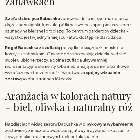
zabawkach
Szafa dziecięca Babushka
zapewnia dużo miejsca na ubranka:
drążek na sukienki i koszule, półki na swetry i zapas pieluszek oraz
szuflady na bieliznę i drobiazgi. To centrum garderoby dziecka –
wszystko jest w jednym miejscu, łatwo dostępne dla rodzica.
Regał Babushka z szufladą
porządkuje książeczki, maskotki i
koszyki z zabawkami. Otwarte półki pozwalają dziecku widzieć
swoje ulubione rzeczy, a dolna szuflada ukrywa mniej
reprezentacyjne elementy. Oba meble mają te same falbankowe
wykończenia i toczone nóżki, więc tworzą
spójny wizualnie
zestaw
po obu stronach łóżeczka.
Aranżacja w kolorach natury
– biel, oliwka i naturalny róż
Na zdjęciach widać zestaw Babushka w
oliwkowym wybarwieniu
,
zestawiony z musztardową ścianą, jutowym dywanem, koszami z
trawy morskiej i rattanowym fotelem. Taka paleta: