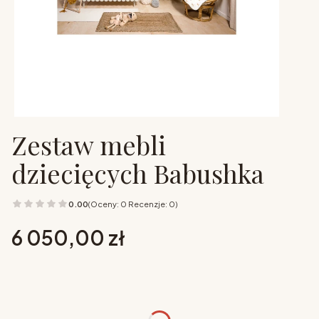
Zestaw mebli
dziecięcych Babushka
0.00
(Oceny: 0 Recenzje: 0)
Cena
6 050,00 zł
Wybierz opcje
Poszczególne warianty mogą różnić się ceną