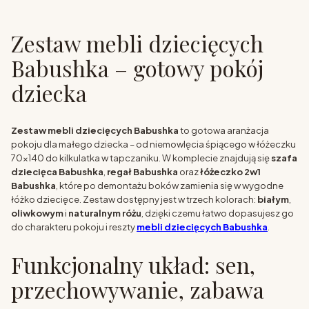
Zestaw mebli dziecięcych
Babushka – gotowy pokój
dziecka
Zestaw mebli dziecięcych Babushka
to gotowa aranżacja
pokoju dla małego dziecka – od niemowlęcia śpiącego w łóżeczku
70x140 do kilkulatka w tapczaniku. W komplecie znajdują się
szafa
dziecięca Babushka
,
regał Babushka
oraz
łóżeczko 2w1
Babushka
, które po demontażu boków zamienia się w wygodne
łóżko dziecięce. Zestaw dostępny jest w trzech kolorach:
białym
,
oliwkowym
i
naturalnym różu
, dzięki czemu łatwo dopasujesz go
do charakteru pokoju i reszty
mebli dziecięcych Babushka
.
Funkcjonalny układ: sen,
przechowywanie, zabawa