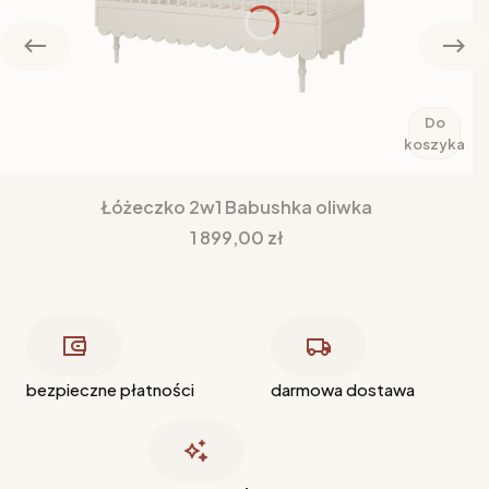
Do
koszyka
Łóżeczko 2w1 Babushka oliwka
Cena
1 899,00 zł
bezpieczne płatności
darmowa dostawa