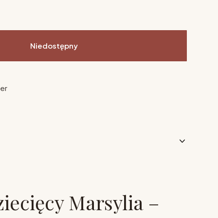
Niedostępny
ier
ziecięcy Marsylia –