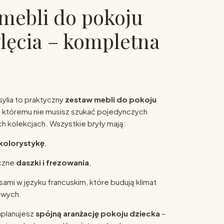
mebli do pokoju
ęcia – kompletna
sylia to praktyczny
zestaw mebli do pokoju
ki któremu nie musisz szukać pojedynczych
 kolekcjach. Wszystkie bryły mają:
 kolorystykę
,
yczne
daszki i frezowania
,
isami w języku francuskim, które budują klimat
wych.
aplanujesz
spójną aranżację pokoju dziecka
–