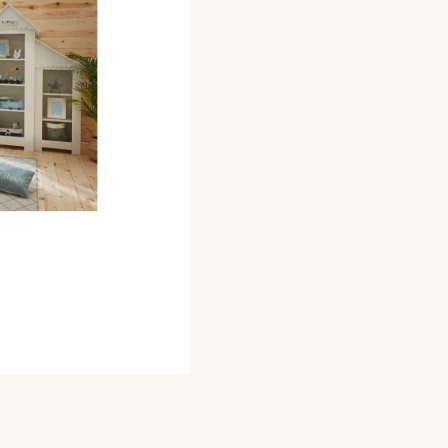
Poszczególne warianty mogą 
szuflada pod łóżeczko
*
Wybierz
materac do łóżeczka
*
Wybierz
przewijak (nakładka na
*
Wybierz
dekor z własnym napis
*
Wybierz
dodatkowa półka do sz
*
Wybierz