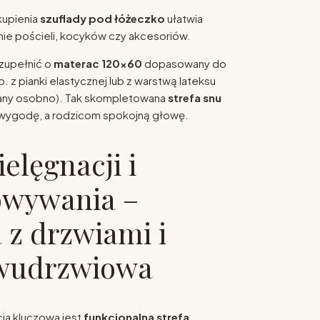
kupienia
szuflady pod łóżeczko
ułatwia
e pościeli, kocyków czy akcesoriów.
zupełnić o
materac 120x60
dopasowany do
. z pianki elastycznej lub z warstwą lateksu
any osobno). Tak skompletowana
strefa snu
wygodę, a rodzicom spokojną głowę.
ielęgnacji i
owywania –
z drzwiami i
dwudrzwiowa
ia kluczowa jest
funkcjonalna strefa