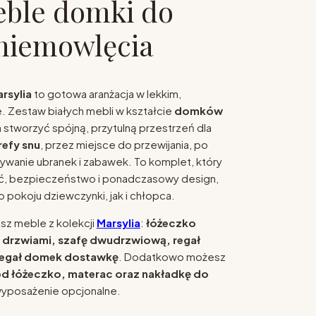
eble domki do
niemowlęcia
rsylia
to gotowa aranżacja w lekkim,
. Zestaw białych mebli w kształcie
domków
stworzyć spójną, przytulną przestrzeń dla
refy snu
, przez miejsce do przewijania, po
anie ubranek i zabawek. To komplet, który
ść, bezpieczeństwo i ponadczasowy design,
 pokoju dziewczynki, jak i chłopca.
sz meble z kolekcji
Marsylia
:
łóżeczko
drzwiami, szafę dwudrzwiową, regał
regał domek dostawkę
. Dodatkowo możesz
od łóżeczko, materac oraz nakładkę do
wyposażenie opcjonalne.