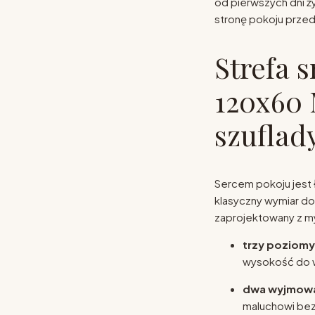
od pierwszych dni ż
stronę pokoju przed
Strefa 
120x60 
szuflad
Sercem pokoju jest
klasyczny wymiar do
zaprojektowany z m
trzy poziomy
wysokość do w
dwa wyjmowa
maluchowi bez