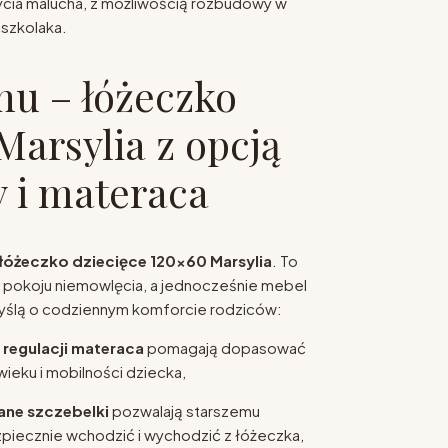
ycia malucha, z możliwością rozbudowy w
szkolaka.
snu – łóżeczko
Marsylia z opcją
y i materaca
łóżeczko dziecięce 120x60 Marsylia
. To
 pokoju niemowlęcia, a jednocześnie mebel
yślą o codziennym komforcie rodziców:
 regulacji materaca
pomagają dopasować
ieku i mobilności dziecka,
ne szczebelki
pozwalają starszemu
piecznie wchodzić i wychodzić z łóżeczka,