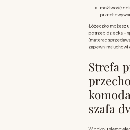
możliwość do
przechowywani
Łóżeczko możesz u
potrzeb dziecka – np
(materac sprzedaw
zapewni maluchowi 
Strefa p
przech
komoda 
szafa 
W pokoju niemowlęc