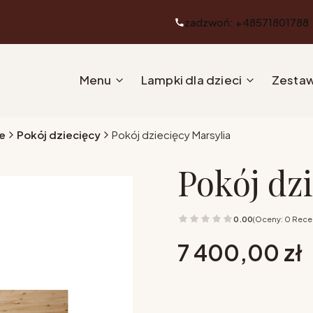
zadzwoń: +48571801788
Menu
Lampki dla dzieci
Zestaw
e
Pokój dziecięcy
Pokój dziecięcy Marsylia
Pokój dz
0.00
(Oceny: 0 Recen
Cena
7 400,00 zł
Wybierz opcje