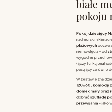
białe m
pokoju 
Pokój dziecięcy Ma
nadmorskim klimacie
plażowych
pozwala 
niemowlęcia – od
st
wygodne przechowyw
łączy funkcjonalno
pasujący zarówno do
W zestawie znajdzie
120x60, komodę z 
domek mały oraz 
dobrać
szufladę p
przewijania
– jako 