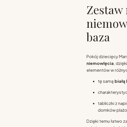
Zestaw 
niemowl
baza
Pokój dziecięcy Mar
niemowlęcia
, dzię
elementów w różnych
tę samą
białą
charakteryst
tabliczki z nap
domków plażo
Dzięki temu łatwo z