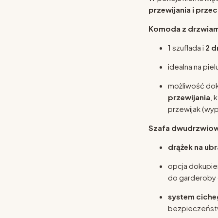
przewijania i prz
Komoda z drzwiami
1 szuflada i
2 d
idealna na piel
możliwość do
przewijania
, 
przewijak (wy
Szafa dwudrzwiow
drążek na ubr
opcja dokupie
do garderoby 
system cich
bezpieczeństw