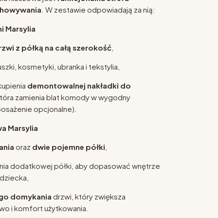
echowywania
. W zestawie odpowiadają za nią:
 Marsylia
rzwi z półką na całą szerokość
,
uszki, kosmetyki, ubranka i tekstylia,
kupienia
demontowalnej nakładki do
która zamienia blat komody w wygodny
posażenie opcjonalne).
a Marsylia
ania
oraz
dwie pojemne półki
,
nia dodatkowej półki, aby dopasować wnętrze
dziecka,
ego domykania
drzwi, który zwiększa
o i komfort użytkowania.