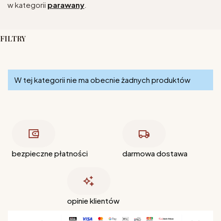
w kategorii
parawany
.
FILTRY
Koniec filtrów
Lista produktów
W tej kategorii nie ma obecnie żadnych produktów
bezpieczne płatności
darmowa dostawa
opinie klientów