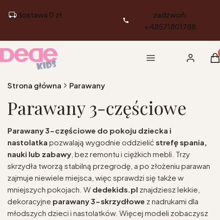
dostawa 0 zł
zadzwoń:
+48571801788
Pr
Menu
Zaloguj si
K
Strona główna
Parawany
Parawany 3-częściowe
Parawany 3-częściowe do pokoju dziecka i
nastolatka
pozwalają wygodnie oddzielić
strefę spania,
nauki lub zabawy
, bez remontu i ciężkich mebli. Trzy
skrzydła tworzą stabilną przegrodę, a po złożeniu parawan
zajmuje niewiele miejsca, więc sprawdzi się także w
mniejszych pokojach. W
dedekids.pl
znajdziesz lekkie,
dekoracyjne
parawany 3-skrzydłowe
z nadrukami dla
młodszych dzieci i nastolatków. Więcej modeli zobaczysz