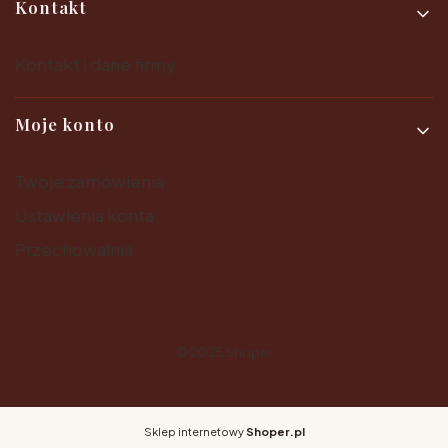
Kontakt
Kontakt i dane firmy
Moje konto
Twoje zamówienia
Ustawienia konta
Przechowalnia
© 2025
Shoper
Sklep internetowy
Shoper.pl