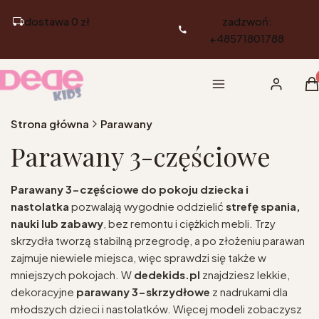
dostawa 0 zł
zadzwoń:
+48571801788
Pr
Menu
Zaloguj si
K
Strona główna
Parawany
Parawany 3-częściowe
Parawany 3-częściowe do pokoju dziecka i
nastolatka
pozwalają wygodnie oddzielić
strefę spania,
nauki lub zabawy
, bez remontu i ciężkich mebli. Trzy
skrzydła tworzą stabilną przegrodę, a po złożeniu parawan
zajmuje niewiele miejsca, więc sprawdzi się także w
mniejszych pokojach. W
dedekids.pl
znajdziesz lekkie,
dekoracyjne
parawany 3-skrzydłowe
z nadrukami dla
młodszych dzieci i nastolatków. Więcej modeli zobaczysz