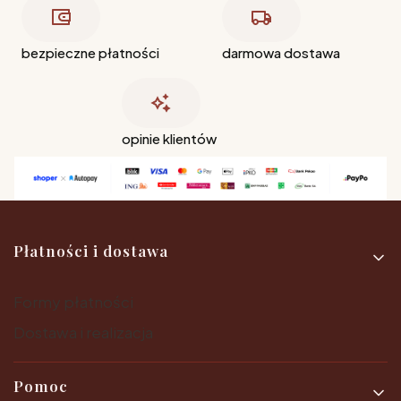
bezpieczne płatności
darmowa dostawa
opinie klientów
Linki w stopce
Płatności i dostawa
Formy płatności
Dostawa i realizacja
Pomoc