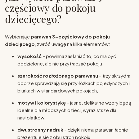
częściowy do pokoju
dziecięcego?
Wybierając
parawan 3-częściowy do pokoju
dziecięcego
, zwróć uwagę na kilka elementów:
wysokość
– powinna zasłaniać to, co ma być
oddzielone, ale nie przytłaczać pokoju,
szerokość rozłożonego parawanu
– trzy skrzydła
dobrze sprawdzają się przy łóżkach pojedynczych i
biurkach w standardowych pokojach,
motyw i kolorystykę
– jasne, delikatne wzory będą
idealne dla młodszych dzieci, wyrazistsze dla
nastolatków,
dwustronny nadruk
– dzięki niemu parawan ładnie
prezentuje się z obu stron pokoju.