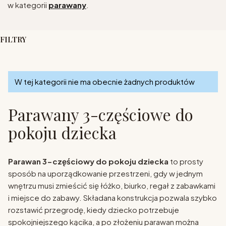
w kategorii
parawany
.
FILTRY
Koniec filtrów
Lista produktów
W tej kategorii nie ma obecnie żadnych produktów
Parawany 3-częściowe do
pokoju dziecka
Parawan 3-częściowy do pokoju dziecka
to prosty
sposób na uporządkowanie przestrzeni, gdy w jednym
wnętrzu musi zmieścić się łóżko, biurko, regał z zabawkami
i miejsce do zabawy. Składana konstrukcja pozwala szybko
rozstawić przegrodę, kiedy dziecko potrzebuje
spokojniejszego kącika, a po złożeniu parawan można