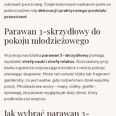
odstawić pod ścianę. Dzięki kolorowym nadrukom pełni on
jednocześnie rolę
dekoracji i praktycznego podziału
przestrzeni
.
Parawan 3-skrzydłowy do
pokoju młodzieżowego
W pokoju nastolatka
parawan 3-skrzydłowy
pomaga
wydzielić
strefę nauki i strefę relaksu
. Rozstawiony przy
biurku ogranicza rozpraszające bodźce z reszty pokoju,
ułatwiając skupienie. Może też osłonić łóżko lub fragment
garderoby, co jest ważne, gdy rodzeństwo dzieli wspólny
pokój. Młodzieżowe wzory – mapy, rośliny, grafiki –
sprawiają, że parawan wygląda jak duży obraz, który
podkreśla styl wnętrza.
Jak wybrać parawan 3-