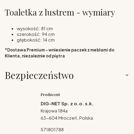
Toaletka z lustrem - wymiary
wysokość: 81 cm
szerokość: 94 cm
głębokość: 14 cm
*Dostawa Premium - wniesienie paczek z meblami do
Klienta, niezależnie od piętra
Bezpieczeństwo
Producent
DIG-NET Sp. z o.o. s.k.
Krajowa 184a
63-604 Mroczeń, Polska
571801788