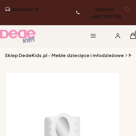
dostawa 0 zł
zadzwoń:
+48571801788
Pr
Menu
Zaloguj si
K
Sklep DedeKids.pl - Meble dziecięce i młodzieżowe
Me