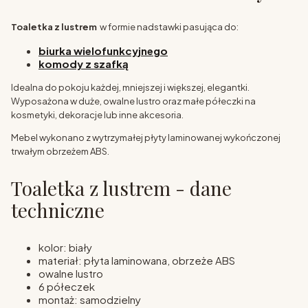
Toaletka z lustrem
w formie nadstawki pasująca do:
biurka wielofunkcyjnego
komody z szafką
Idealna do pokoju każdej, mniejszej i większej, elegantki.
Wyposażona w duże, owalne lustro oraz małe półeczki na
kosmetyki, dekoracje lub inne akcesoria.
Mebel wykonano z wytrzymałej płyty laminowanej wykończonej
trwałym obrzeżem ABS.
Toaletka z lustrem - dane
techniczne
kolor: biały
materiał: płyta laminowana, obrzeże ABS
owalne lustro
6 półeczek
montaż: samodzielny