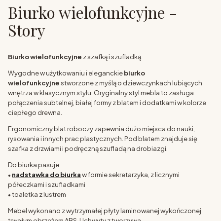
Biurko wielofunkcyjne -
Story
Biurko wielofunkcyjne
z szafką i szufladką.
Wygodne w użytkowaniu i eleganckie
biurko
wielofunkcyjne
stworzone z myślą o dziewczynkach lubiących
wnętrza w klasycznym stylu. Oryginalny styl mebla to zasługa
połączenia subtelnej, białej formy z blatem i dodatkami w kolorze
ciepłego drewna.
Ergonomiczny blat roboczy zapewnia dużo miejsca do nauki,
rysowania i innych prac plastycznych. Pod blatem znajduje się
szafka z drzwiami i podręczną szufladą na drobiazgi.
Do biurka pasuje:
•
nadstawka do biurka
w formie sekretarzyka, z licznymi
półeczkami i szufladkami
• toaletka z lustrem
Mebel wykonano z wytrzymałej płyty laminowanej wykończonej
trwałym obrzeżem ABS. Uchwyty z tworzywa.