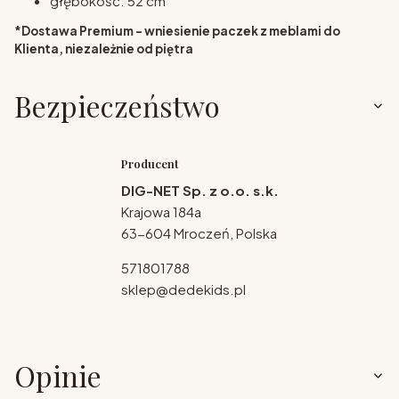
głębokość: 52 cm
*Dostawa Premium - wniesienie paczek z meblami do
Klienta, niezależnie od piętra
Bezpieczeństwo
Producent
DIG-NET Sp. z o.o. s.k.
Krajowa 184a
63-604 Mroczeń, Polska
571801788
sklep@dedekids.pl
Opinie