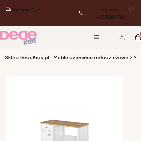
dostawa 0 zł
zadzwoń:
+48571801788
Pr
Menu
Zaloguj si
K
Sklep DedeKids.pl - Meble dziecięce i młodzieżowe
Me