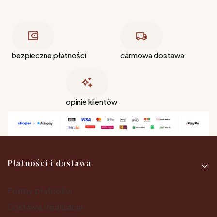
bezpieczne płatności
darmowa dostawa
opinie klientów
Linki w stopce
Płatności i dostawa
Formy płatności
Dostawa i realizacja