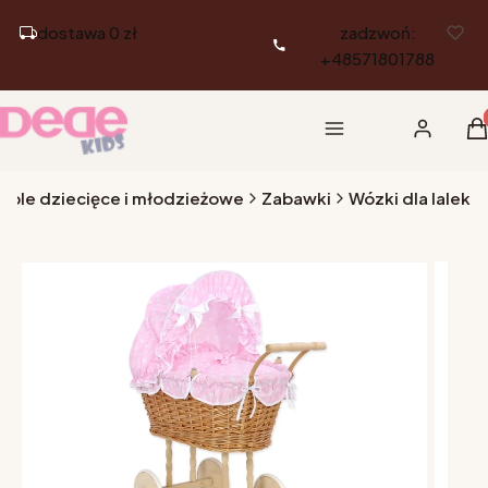
dostawa 0 zł
zadzwoń:
+48571801788
Pr
Menu
Zaloguj si
K
eble dziecięce i młodzieżowe
Zabawki
Wózki dla lalek