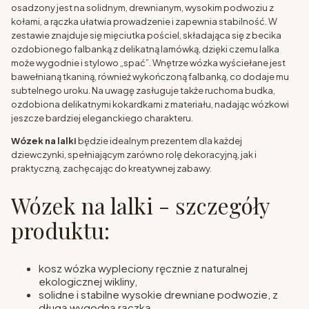
osadzony jest na solidnym, drewnianym, wysokim podwoziu z
kołami, a rączka ułatwia prowadzenie i zapewnia stabilność. W
zestawie znajduje się mięciutka pościel, składająca się z becika
ozdobionego falbanką z delikatną lamówką, dzięki czemu lalka
może wygodnie i stylowo „spać”. Wnętrze wózka wyściełane jest
bawełnianą tkaniną, również wykończoną falbanką, co dodaje mu
subtelnego uroku. Na uwagę zasługuje także ruchoma budka,
ozdobiona delikatnymi kokardkami z materiału, nadając wózkowi
jeszcze bardziej eleganckiego charakteru.
Wózek na lalki
będzie idealnym prezentem dla każdej
dziewczynki, spełniającym zarówno rolę dekoracyjną, jak i
praktyczną, zachęcając do kreatywnej zabawy.
Wózek na lalki - szczegóły
produktu:
kosz wózka wypleciony ręcznie z naturalnej
ekologicznej wikliny,
solidne i stabilne wysokie drewniane podwozie, z
długą wygodną rączką,