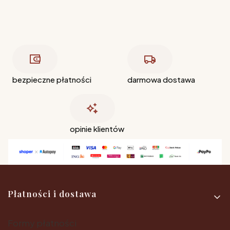
bezpieczne płatności
darmowa dostawa
opinie klientów
Linki w stopce
Płatności i dostawa
Formy płatności