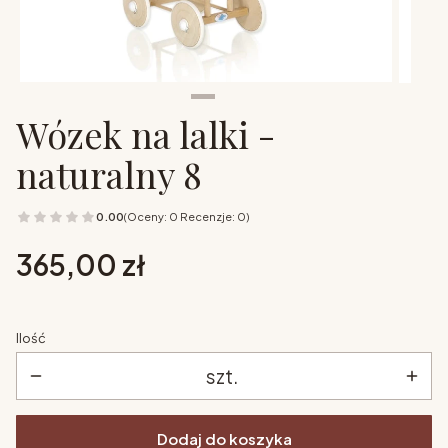
Wózek na lalki -
naturalny 8
0.00
(Oceny: 0 Recenzje: 0)
Cena
365,00 zł
Ilość
szt.
Dodaj do koszyka