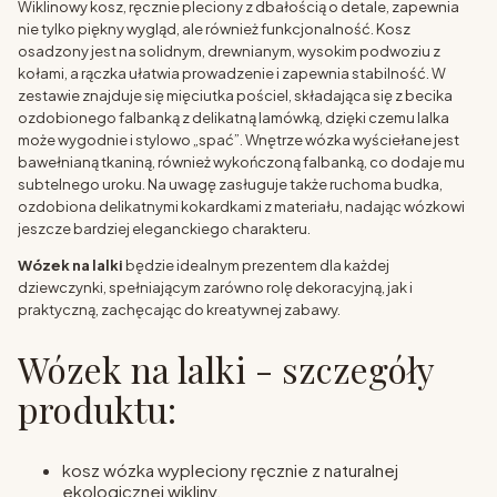
Wiklinowy kosz, ręcznie pleciony z dbałością o detale, zapewnia
nie tylko piękny wygląd, ale również funkcjonalność. Kosz
osadzony jest na solidnym, drewnianym, wysokim podwoziu z
kołami, a rączka ułatwia prowadzenie i zapewnia stabilność. W
zestawie znajduje się mięciutka pościel, składająca się z becika
ozdobionego falbanką z delikatną lamówką, dzięki czemu lalka
może wygodnie i stylowo „spać”. Wnętrze wózka wyściełane jest
bawełnianą tkaniną, również wykończoną falbanką, co dodaje mu
subtelnego uroku. Na uwagę zasługuje także ruchoma budka,
ozdobiona delikatnymi kokardkami z materiału, nadając wózkowi
jeszcze bardziej eleganckiego charakteru.
Wózek na lalki
będzie idealnym prezentem dla każdej
dziewczynki, spełniającym zarówno rolę dekoracyjną, jak i
praktyczną, zachęcając do kreatywnej zabawy.
Wózek na lalki - szczegóły
produktu:
kosz wózka wypleciony ręcznie z naturalnej
ekologicznej wikliny,