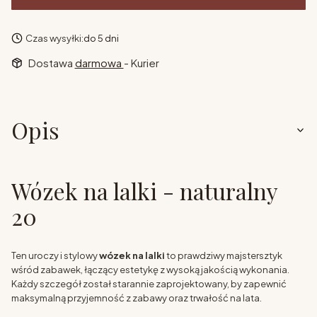
Czas wysyłki:
do 5 dni
Dostawa
darmowa
- Kurier
Opis
Wózek na lalki - naturalny
20
Ten uroczy i stylowy
wózek na lalki
to prawdziwy majstersztyk
wśród zabawek, łączący estetykę z wysoką jakością wykonania.
Każdy szczegół został starannie zaprojektowany, by zapewnić
maksymalną przyjemność z zabawy oraz trwałość na lata.