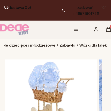
dostawa 0 zł
zadzwoń:
+48571801788
Pr
Menu
Zaloguj si
K
eble dziecięce i młodzieżowe
Zabawki
Wózki dla lalek