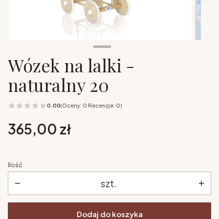
Wózek na lalki -
naturalny 20
0.00
(Oceny: 0 Recenzje: 0)
Cena
365,00 zł
Ilość
szt.
Dodaj do koszyka