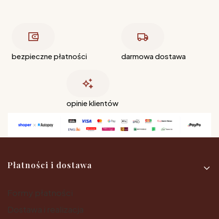
bezpieczne płatności
darmowa dostawa
opinie klientów
Linki w stopce
Płatności i dostawa
Formy płatności
Dostawa i realizacja