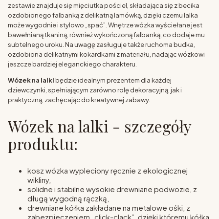
zestawie znajduje się mięciutka pościel, składająca się z becika
ozdobionego falbanką z delikatną lamówką, dzięki czemu lalka
może wygodnie i stylowo „spać”. Wnętrze wózka wyściełane jest
bawełnianą tkaniną, również wykończoną falbanką, co dodaje mu
subtelnego uroku. Na uwagę zasługuje także ruchoma budka,
ozdobiona delikatnymi kokardkami z materiału, nadając wózkowi
jeszcze bardziej eleganckiego charakteru.
Wózek na lalki
będzie idealnym prezentem dla każdej
dziewczynki, spełniającym zarówno rolę dekoracyjną, jak i
praktyczną, zachęcając do kreatywnej zabawy.
Wózek na lalki - szczegóły
produktu:
kosz wózka wypleciony ręcznie z ekologicznej
wikliny,
solidne i stabilne wysokie drewniane podwozie, z
długą wygodną rączką,
drewniane kółka zakładane na metalowe ośki, z
zabezpieczeniem „click-clack”, dzięki któremu kółka