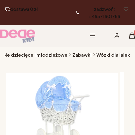
dostawa 0 zł
zadzwoń:
+48571801788
Pr
Menu
Zaloguj si
K
eble dziecięce i młodzieżowe
Zabawki
Wózki dla lalek