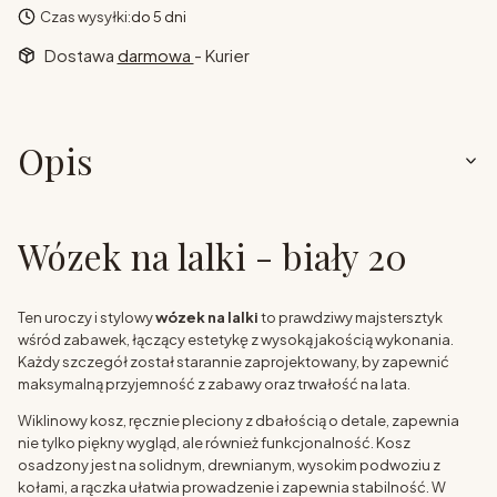
Czas wysyłki:
do 5 dni
Dostawa
darmowa
- Kurier
Opis
Wózek na lalki - biały 20
Ten uroczy i stylowy
wózek na lalki
to prawdziwy majstersztyk
wśród zabawek, łączący estetykę z wysoką jakością wykonania.
Każdy szczegół został starannie zaprojektowany, by zapewnić
maksymalną przyjemność z zabawy oraz trwałość na lata.
Wiklinowy kosz, ręcznie pleciony z dbałością o detale, zapewnia
nie tylko piękny wygląd, ale również funkcjonalność. Kosz
osadzony jest na solidnym, drewnianym, wysokim podwoziu z
kołami, a rączka ułatwia prowadzenie i zapewnia stabilność. W