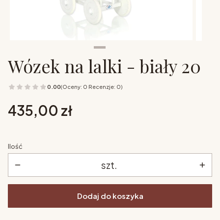
Wózek na lalki - biały 20
0.00
(Oceny: 0 Recenzje: 0)
Cena
435,00 zł
Ilość
szt.
Dodaj do koszyka