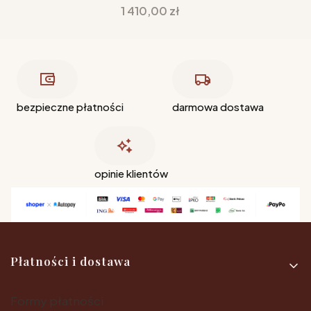
Cena
1 410,00 zł
bezpieczne płatności
darmowa dostawa
opinie klientów
Linki w stopce
Płatności i dostawa
Formy płatności