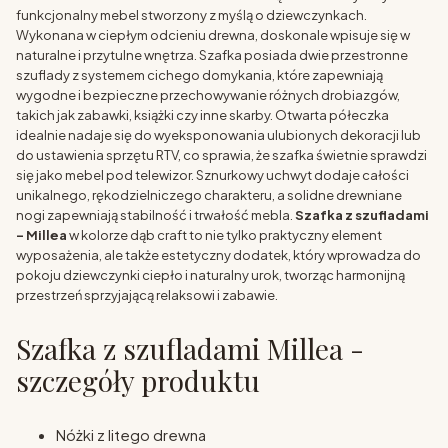
funkcjonalny mebel stworzony z myślą o dziewczynkach.
Wykonana w ciepłym odcieniu drewna, doskonale wpisuje się w
naturalne i przytulne wnętrza. Szafka posiada dwie przestronne
szuflady z systemem cichego domykania, które zapewniają
wygodne i bezpieczne przechowywanie różnych drobiazgów,
takich jak zabawki, książki czy inne skarby. Otwarta półeczka
idealnie nadaje się do wyeksponowania ulubionych dekoracji lub
do ustawienia sprzętu RTV, co sprawia, że szafka świetnie sprawdzi
się jako mebel pod telewizor. Sznurkowy uchwyt dodaje całości
unikalnego, rękodzielniczego charakteru, a solidne drewniane
nogi zapewniają stabilność i trwałość mebla.
Szafka z szufladami
- Millea
w kolorze dąb craft to nie tylko praktyczny element
wyposażenia, ale także estetyczny dodatek, który wprowadza do
pokoju dziewczynki ciepło i naturalny urok, tworząc harmonijną
przestrzeń sprzyjającą relaksowi i zabawie.
Szafka z szufladami Millea -
szczegóły produktu
Nóżki z litego drewna