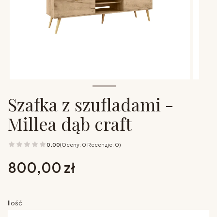
Szafka z szufladami -
Millea dąb craft
0.00
(Oceny: 0 Recenzje: 0)
Cena
800,00 zł
Ilość