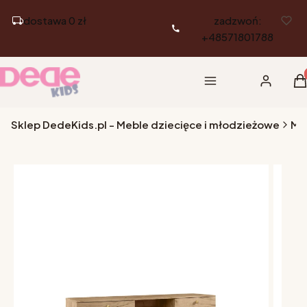
dostawa 0 zł
zadzwoń:
+48571801788
Pr
Menu
Zaloguj si
K
Sklep DedeKids.pl - Meble dziecięce i młodzieżowe
Me