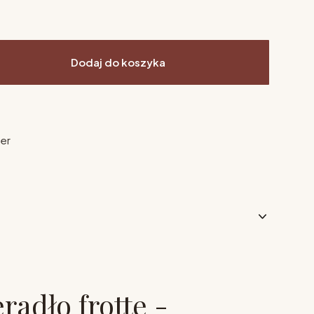
Dodaj do koszyka
ier
radło frotte -