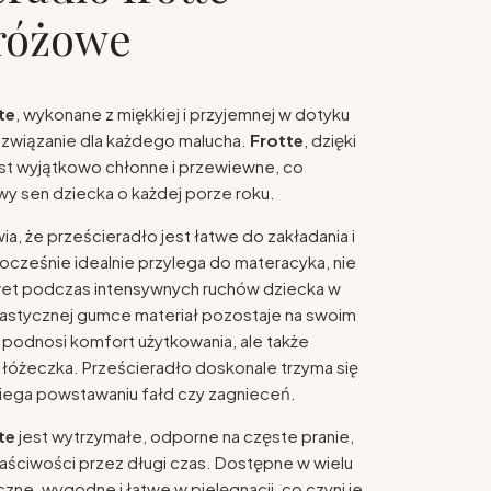
różowe
te
, wykonane z miękkiej i przyjemnej w dotyku
rozwiązanie dla każdego malucha.
Frotte
, dzięki
jest wyjątkowo chłonne i przewiewne, co
y sen dziecka o każdej porze roku.
a, że prześcieradło jest łatwe do zakładania i
ocześnie idealnie przylega do materacyka, nie
wet podczas intensywnych ruchów dziecka w
 elastycznej gumce materiał pozostaje na swoim
o podnosi komfort użytkowania, ale także
łóżeczka. Prześcieradło doskonale trzyma się
iega powstawaniu fałd czy zagnieceń.
te
jest wytrzymałe, odporne na częste pranie,
ściwości przez długi czas. Dostępne w wielu
czne, wygodne i łatwe w pielęgnacji, co czyni je