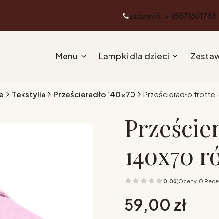
zadzwoń: +48571801788
Menu
Lampki dla dzieci
Zestaw
e
Tekstylia
Prześcieradło 140x70
Prześcieradło frotte
Prześcier
140x70 r
0.00
(Oceny: 0 Recen
Cena
59,00 zł