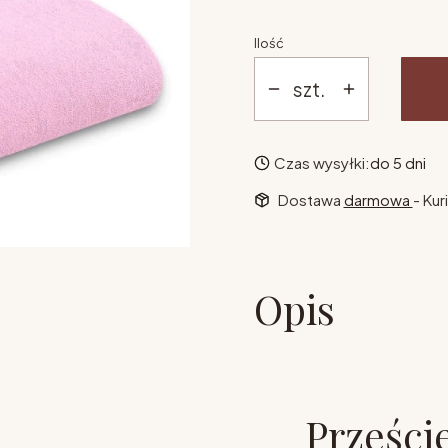
Ilość
szt.
Czas wysyłki:
do 5 dni
Dostawa
darmowa
- Kur
Opis
Przeście