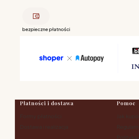
bezpieczne płatności
Linki w stopce
Płatności i dostawa
Pomoc
Formy płatności
Jak kup
Dostawa i realizacja
Regulam
Polityka