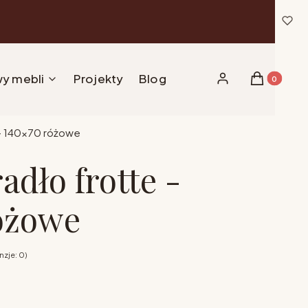
y mebli
Projekty
Blog
Produkty w 
Zaloguj się
Koszyk
 - 140x70 różowe
adło frotte -
óżowe
zje: 0)