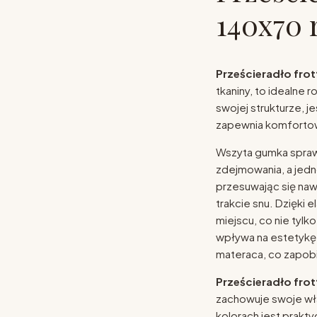
140x70 
Prześcieradło frot
tkaniny, to idealne 
swojej strukturze, 
zapewnia komfortow
Wszyta gumka sprawi
zdejmowania, a jedn
przesuwając się na
trakcie snu. Dzięki
miejscu, co nie tylk
wpływa na estetykę 
materaca, co zapob
Prześcieradło frot
zachowuje swoje wła
kolorach jest prakty