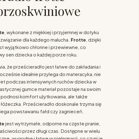
brzoskwiniowe
te
, wykonane z miękkiej i przyjemnej w dotyku
rozwiązanie dla każdego malucha.
Frotte
, dzięki
jest wyjątkowo chłonne i przewiewne, co
y sen dziecka o każdej porze roku.
a, że prześcieradło jest łatwe do zakładania i
ocześnie idealnie przylega do materacyka, nie
wet podczas intensywnych ruchów dziecka w
 elastycznej gumce materiał pozostaje na swoim
o podnosi komfort użytkowania, ale także
łóżeczka. Prześcieradło doskonale trzyma się
iega powstawaniu fałd czy zagnieceń.
te
jest wytrzymałe, odporne na częste pranie,
ściwości przez długi czas. Dostępne w wielu
czne, wygodne i łatwe w pielęgnacji, co czyni je