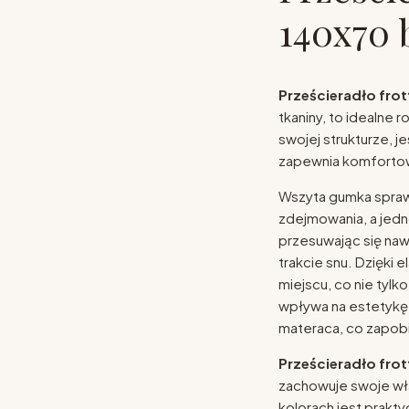
140x70 
Prześcieradło frot
tkaniny, to idealne 
swojej strukturze, 
zapewnia komfortow
Wszyta gumka sprawi
zdejmowania, a jedn
przesuwając się na
trakcie snu. Dzięki
miejscu, co nie tylk
wpływa na estetykę 
materaca, co zapob
Prześcieradło frot
zachowuje swoje wła
kolorach jest prakty