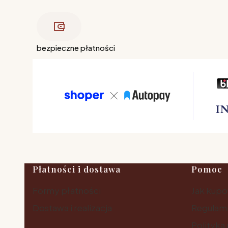
bezpieczne płatności
Linki w stopce
Płatności i dostawa
Pomoc
Formy płatności
Jak kup
Dostawa i realizacja
Regulam
Polityka