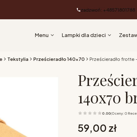
zadzwoń: +48571801788
Menu
Lampki dla dzieci
Zestaw
e
Tekstylia
Prześcieradło 140x70
Prześcieradło frotte
Prześcier
140x70 b
0.00
(Oceny: 0 Recen
Cena
59,00 zł