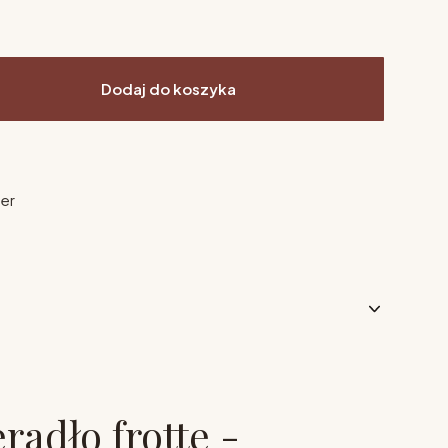
Dodaj do koszyka
ier
radło frotte -