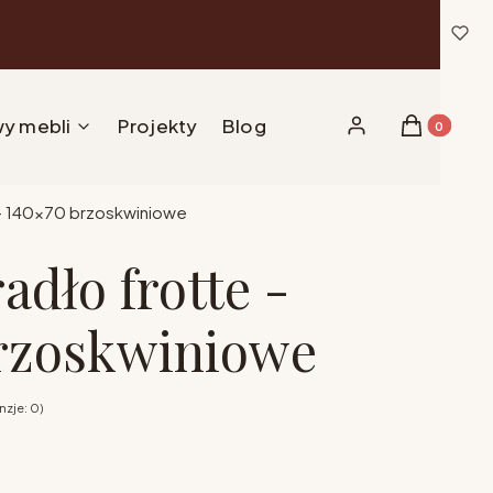
y mebli
Projekty
Blog
Produkty w 
Zaloguj się
Koszyk
 - 140x70 brzoskwiniowe
adło frotte -
rzoskwiniowe
zje: 0)