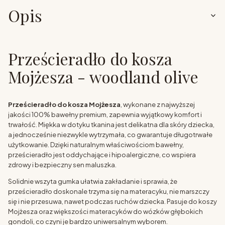
Opis
Prześcieradło do kosza
Mojżesza - woodland olive
Prześcieradło do kosza Mojżesza
, wykonane z najwyższej
jakości 100% bawełny premium, zapewnia wyjątkowy komfort i
trwałość. Miękka w dotyku tkanina jest delikatna dla skóry dziecka,
a jednocześnie niezwykle wytrzymała, co gwarantuje długotrwałe
użytkowanie. Dzięki naturalnym właściwościom bawełny,
prześcieradło jest oddychające i hipoalergiczne, co wspiera
zdrowy i bezpieczny sen maluszka.
Solidnie wszyta gumka ułatwia zakładanie i sprawia, że
prześcieradło doskonale trzyma się na materacyku, nie marszczy
się i nie przesuwa, nawet podczas ruchów dziecka. Pasuje do koszy
Mojżesza oraz większości materacyków do wózków głębokich
gondoli, co czyni je bardzo uniwersalnym wyborem.