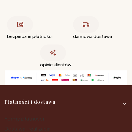
bezpieczne płatności
darmowa dostawa
opinie klientów
Linki w stopce
Płatności i dostawa
Formy płatności
Dostawa i realizacja