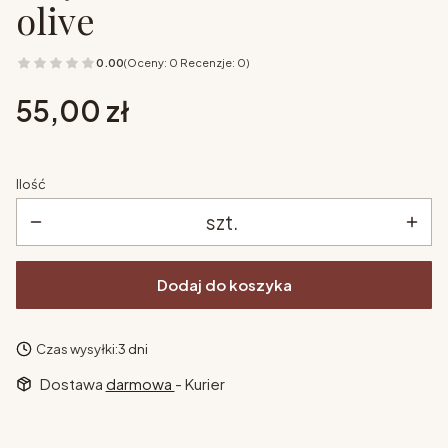
olive
0.00
(Oceny: 0 Recenzje: 0)
Cena
55,00 zł
Ilość
szt.
Dodaj do koszyka
Czas wysyłki:
3 dni
Dostawa
darmowa
- Kurier