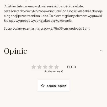
Dzięki estetycznemu wykończeniu i dbałości o detale,
prześcieradło nie tylko zapewnia funkcjonalność, ale także dodaje
elegancji przestrzeni malucha. To niezastąpiony element wyprawki,
łączący wygodę z wysoką jakością wykonania.
Sugerowany rozmiar materacyka: 75x35 cm, grubość 3 cm.
Opinie
0.00
Liczba ocen: 0
Oceń i opisz