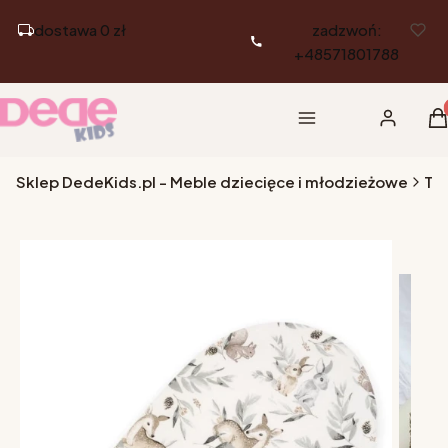
dostawa 0 zł
zadzwoń:
+48571801788
Pr
Menu
Zaloguj si
K
Sklep DedeKids.pl - Meble dziecięce i młodzieżowe
Tek