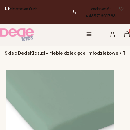
dostawa 0 zł
zadzwoń:
+48571801788
Pr
Menu
Zaloguj si
K
Sklep DedeKids.pl - Meble dziecięce i młodzieżowe
Tek