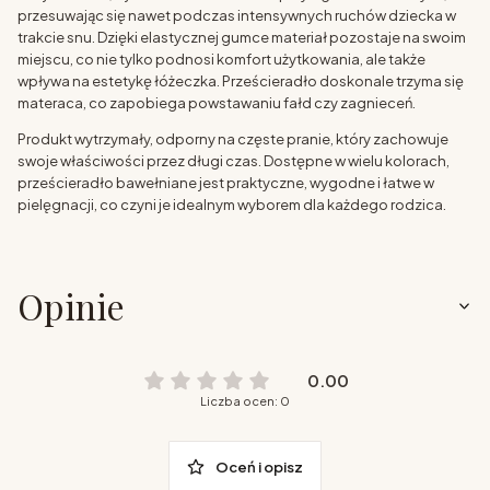
przesuwając się nawet podczas intensywnych ruchów dziecka w
trakcie snu. Dzięki elastycznej gumce materiał pozostaje na swoim
miejscu, co nie tylko podnosi komfort użytkowania, ale także
wpływa na estetykę łóżeczka. Prześcieradło doskonale trzyma się
materaca, co zapobiega powstawaniu fałd czy zagnieceń.
Produkt wytrzymały, odporny na częste pranie, który zachowuje
swoje właściwości przez długi czas. Dostępne w wielu kolorach,
prześcieradło bawełniane jest praktyczne, wygodne i łatwe w
pielęgnacji, co czyni je idealnym wyborem dla każdego rodzica.
Opinie
0.00
Liczba ocen: 0
Oceń i opisz