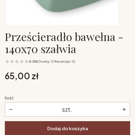
Prześcieradło bawełna -
140x70 szałwia
0.00
(Oceny: 0 Recenzje: 0)
Cena
65,00 zł
Ilość
szt.
Dodaj do koszyka