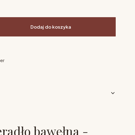
Dodaj do koszyka
ier
eradło bawełna -