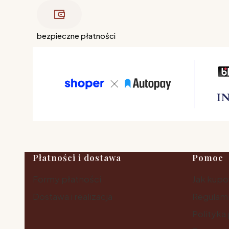
bezpieczne płatności
Linki w stopce
Płatności i dostawa
Pomoc
Formy płatności
Jak kup
Dostawa i realizacja
Regulam
Polityka