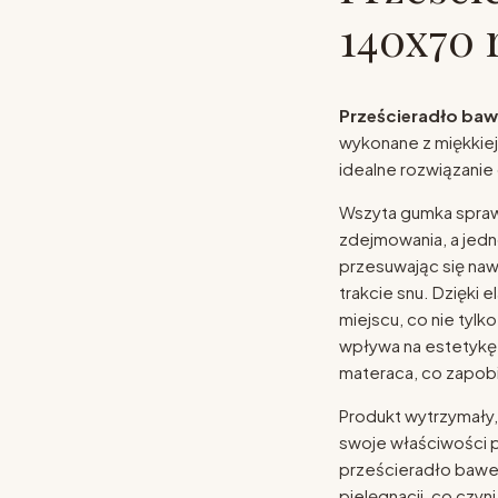
140x70 
Prześcieradło baw
wykonane z miękkiej
idealne rozwiązanie
Wszyta gumka sprawi
zdejmowania, a jedn
przesuwając się na
trakcie snu. Dzięki
miejscu, co nie tylk
wpływa na estetykę 
materaca, co zapob
Produkt wytrzymały,
swoje właściwości p
prześcieradło baweł
pielęgnacji, co czy