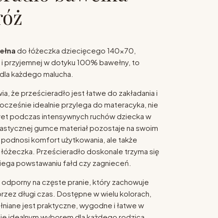
róż
ełna
do łóżeczka dziecięcego 140x70,
 i przyjemnej w dotyku 100% bawełny, to
 dla każdego malucha.
a, że prześcieradło jest łatwe do zakładania i
ocześnie idealnie przylega do materacyka, nie
wet podczas intensywnych ruchów dziecka w
 elastycznej gumce materiał pozostaje na swoim
o podnosi komfort użytkowania, ale także
łóżeczka. Prześcieradło doskonale trzyma się
iega powstawaniu fałd czy zagnieceń.
 odporny na częste pranie, który zachowuje
rzez długi czas. Dostępne w wielu kolorach,
niane jest praktyczne, wygodne i łatwe w
ni je idealnym wyborem dla każdego rodzica.