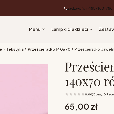
zadzwoń: +48571801788
Menu
Lampki dla dzieci
Zestaw
e
Tekstylia
Prześcieradło 140x70
Prześcieradło bawełn
Przeście
140x70 r
0.00
(Oceny: 0 Recen
Cena
65,00 zł