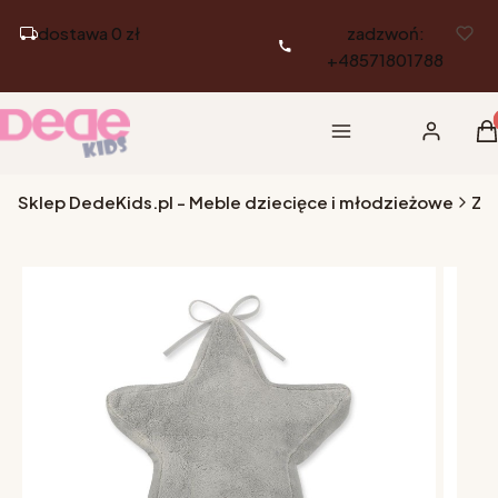
dostawa 0 zł
zadzwoń:
+48571801788
Pr
Menu
Zaloguj si
K
Sklep DedeKids.pl - Meble dziecięce i młodzieżowe
Za