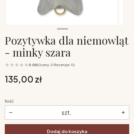
Pozytywka dla niemowląt
- minky szara
0.00
(Oceny: 0 Recenzje: 0)
Cena
135,00 zł
Ilość
szt.
Dodaj do koszyka