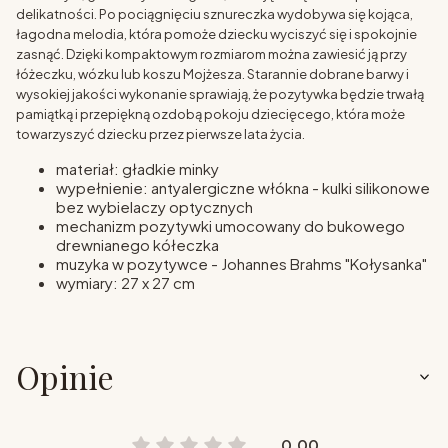
delikatności. Po pociągnięciu sznureczka wydobywa się kojąca,
łagodna melodia, która pomoże dziecku wyciszyć się i spokojnie
zasnąć. Dzięki kompaktowym rozmiarom można zawiesić ją przy
łóżeczku, wózku lub koszu Mojżesza. Starannie dobrane barwy i
wysokiej jakości wykonanie sprawiają, że pozytywka będzie trwałą
pamiątką i przepiękną ozdobą pokoju dziecięcego, która może
towarzyszyć dziecku przez pierwsze lata życia.
materiał: gładkie minky
wypełnienie: antyalergiczne włókna - kulki silikonowe
bez wybielaczy optycznych
mechanizm pozytywki umocowany do bukowego
drewnianego kółeczka
muzyka w pozytywce - Johannes Brahms "Kołysanka"
wymiary: 27 x 27 cm
Opinie
0.00