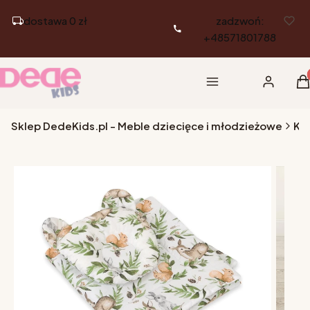
dostawa 0 zł
zadzwoń:
+48571801788
Pr
Menu
Zaloguj si
K
Sklep DedeKids.pl - Meble dziecięce i młodzieżowe
Ko