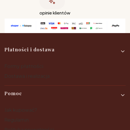
opinie klientów
Linki w stopce
Płatności i dostawa
Formy płatności
Dostawa i realizacja
Pomoc
Jak kupować?
Regulamin
Polityka prywatności