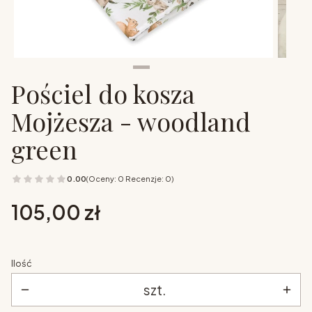
Pościel do kosza
Mojżesza - woodland
green
0.00
(Oceny: 0 Recenzje: 0)
Cena
105,00 zł
Ilość
szt.