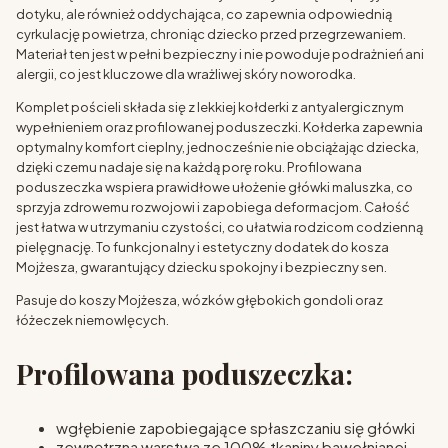
dotyku, ale również oddychająca, co zapewnia odpowiednią
cyrkulację powietrza, chroniąc dziecko przed przegrzewaniem.
Materiał ten jest w pełni bezpieczny i nie powoduje podrażnień ani
alergii, co jest kluczowe dla wrażliwej skóry noworodka.
Komplet pościeli składa się z lekkiej kołderki z antyalergicznym
wypełnieniem oraz profilowanej poduszeczki. Kołderka zapewnia
optymalny komfort cieplny, jednocześnie nie obciążając dziecka,
dzięki czemu nadaje się na każdą porę roku. Profilowana
poduszeczka wspiera prawidłowe ułożenie główki maluszka, co
sprzyja zdrowemu rozwojowi i zapobiega deformacjom. Całość
jest łatwa w utrzymaniu czystości, co ułatwia rodzicom codzienną
pielęgnację. To funkcjonalny i estetyczny dodatek do kosza
Mojżesza, gwarantujący dziecku spokojny i bezpieczny sen.
Pasuje do koszy Mojżesza, wózków głębokich gondoli oraz
łóżeczek niemowlęcych.
Profilowana poduszeczka:
wgłębienie zapobiegające spłaszczaniu się główki
zewnętrzna warstwa ze 100% tkaniny bawełnianej