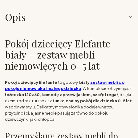
Opis
Pokój dziecięcy Elefante
biały – zestaw mebli
niemowlęcych 0–5 lat
Pokój dziecięcy Elefante
to gotowy,
biały
zestaw mebli do
pokoju niemowlaka i małego dziecka
. W komplecie otrzymujesz:
łóżeczko 120x60, komodę z przewijakiem, szafę i regał
, dzięki
czemu od razu urządzisz
funkcjonalny pokój dla dziecka 0–5 lat
w spójnym stylu. Delikatny motyw słonika dodaje wnętrzu
przytulności, a jasne meble pasują zarówno do pokoju
dziewczynki, jak i chłopca.
Przemyślany zestaw mebli do