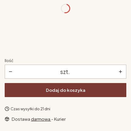
szuflada pod łóżeczko
*
Wybierz
materac
*
Wybierz
Ilość
szt.
Dodaj do koszyka
Czas wysyłki:
do 21 dni
Dostawa
darmowa
- Kurier