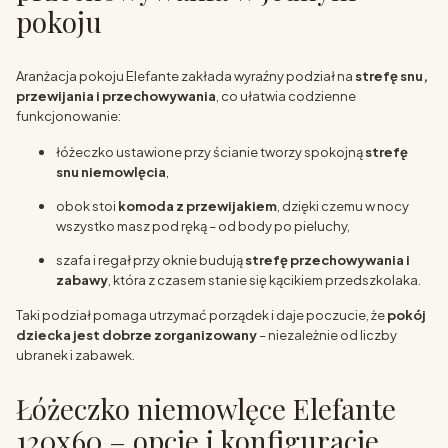
pokoju
Aranżacja pokoju Elefante zakłada wyraźny podział na
strefę snu,
przewijania i przechowywania
, co ułatwia codzienne
funkcjonowanie:
łóżeczko ustawione przy ścianie tworzy spokojną
strefę
snu niemowlęcia
,
obok stoi
komoda z przewijakiem
, dzięki czemu w nocy
wszystko masz pod ręką – od body po pieluchy,
szafa i regał przy oknie budują
strefę przechowywania i
zabawy
, która z czasem stanie się kącikiem przedszkolaka.
Taki podział pomaga utrzymać porządek i daje poczucie, że
pokój
dziecka jest dobrze zorganizowany
– niezależnie od liczby
ubranek i zabawek.
Łóżeczko niemowlęce Elefante
120x60 – opcje i konfiguracje