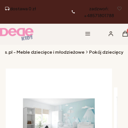
dostawa 0 zł
zadzwoń:
+48571801788
Pr
Menu
Zaloguj si
K
ds.pl - Meble dziecięce i młodzieżowe
Pokój dziecięcy