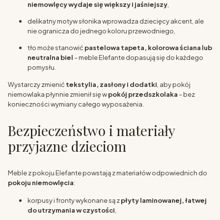
niemowlęcy wydaje się większy i jaśniejszy
,
delikatny motyw słonika wprowadza dziecięcy akcent, ale
nie ogranicza do jednego koloru przewodniego,
tło może stanowić
pastelowa tapeta, kolorowa ściana lub
neutralna biel
– meble Elefante dopasują się do każdego
pomysłu.
Wystarczy zmienić
tekstylia, zasłony i dodatki
, aby pokój
niemowlaka płynnie zmienił się w
pokój przedszkolaka
– bez
konieczności wymiany całego wyposażenia.
Bezpieczeństwo i materiały
przyjazne dzieciom
Meble z pokoju Elefante powstają z materiałów odpowiednich do
pokoju niemowlęcia
:
korpusy i fronty wykonane są z
płyty laminowanej, łatwej
do utrzymania w czystości
,