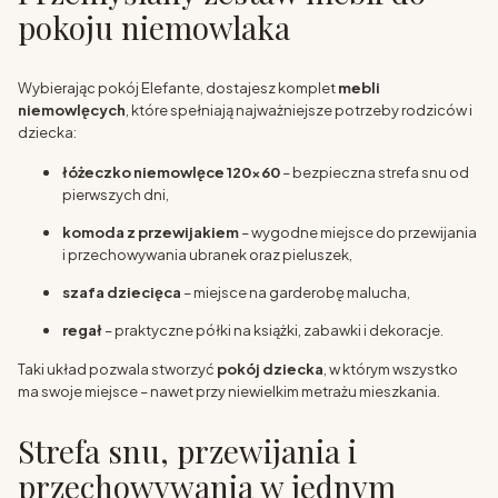
pokoju niemowlaka
Wybierając pokój Elefante, dostajesz komplet
mebli
niemowlęcych
, które spełniają najważniejsze potrzeby rodziców i
dziecka:
łóżeczko niemowlęce 120x60
– bezpieczna strefa snu od
pierwszych dni,
komoda z przewijakiem
– wygodne miejsce do przewijania
i przechowywania ubranek oraz pieluszek,
szafa dziecięca
– miejsce na garderobę malucha,
regał
– praktyczne półki na książki, zabawki i dekoracje.
Taki układ pozwala stworzyć
pokój dziecka
, w którym wszystko
ma swoje miejsce – nawet przy niewielkim metrażu mieszkania.
Strefa snu, przewijania i
przechowywania w jednym