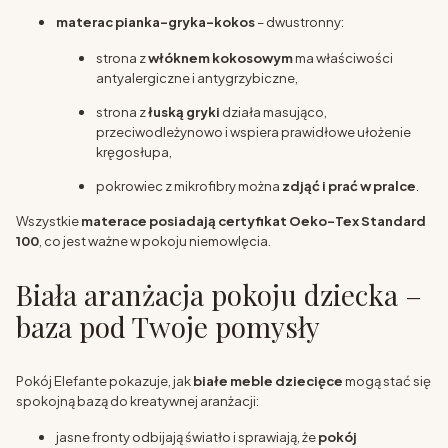
materac pianka–gryka–kokos
– dwustronny:
strona z
włóknem kokosowym
ma właściwości
antyalergiczne i antygrzybiczne,
strona z
łuską gryki
działa masująco,
przeciwodleżynowo i wspiera prawidłowe ułożenie
kręgosłupa,
pokrowiec z mikrofibry można
zdjąć i prać w pralce
.
Wszystkie
materace posiadają certyfikat Oeko-Tex Standard
100
, co jest ważne w pokoju niemowlęcia.
Biała aranżacja pokoju dziecka –
baza pod Twoje pomysły
Pokój Elefante pokazuje, jak
białe meble dziecięce
mogą stać się
spokojną bazą do kreatywnej aranżacji:
jasne fronty odbijają światło i sprawiają, że
pokój