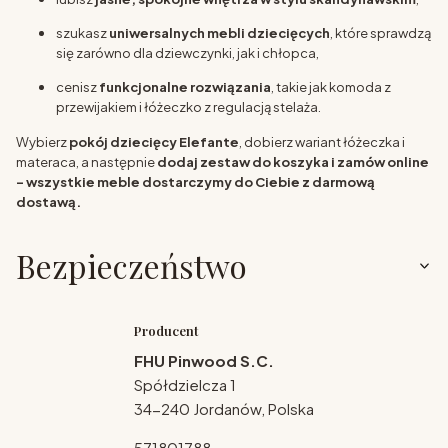
szukasz
uniwersalnych mebli dziecięcych
, które sprawdzą
się zarówno dla dziewczynki, jak i chłopca,
cenisz
funkcjonalne rozwiązania
, takie jak komoda z
przewijakiem i łóżeczko z regulacją stelaża.
Wybierz
pokój dziecięcy Elefante
, dobierz wariant łóżeczka i
materaca, a następnie
dodaj zestaw do koszyka i zamów online
– wszystkie meble dostarczymy do Ciebie z darmową
dostawą.
Bezpieczeństwo
Producent
FHU Pinwood S.C.
Spółdzielcza 1
34-240 Jordanów, Polska
571801788