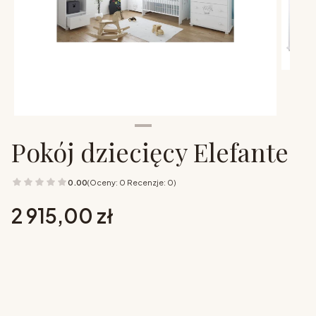
Pokój dziecięcy Elefante
0.00
(Oceny: 0 Recenzje: 0)
Cena
2 915,00 zł
Wybierz opcje
Poszczególne warianty mogą różnić się ceną