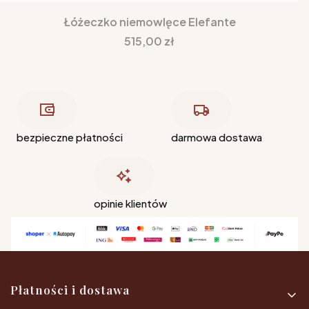
Łóżeczko niemowlęce Elefante
Cena
515,00 zł
bezpieczne płatności
darmowa dostawa
opinie klientów
Linki w stopce
Płatności i dostawa