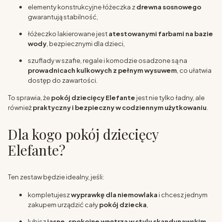
elementy konstrukcyjne łóżeczka z
drewna sosnowego
gwarantują stabilność,
łóżeczko lakierowane jest
atestowanymi farbami na bazie
wody
, bezpiecznymi dla dzieci,
szuflady w szafie, regale i komodzie osadzone są na
prowadnicach kulkowych z pełnym wysuwem
, co ułatwia
dostęp do zawartości.
To sprawia, że
pokój dziecięcy Elefante
jest nie tylko ładny, ale
również
praktyczny i bezpieczny w codziennym użytkowaniu
.
Dla kogo pokój dziecięcy
Elefante?
Ten zestaw będzie idealny, jeśli:
kompletujesz
wyprawkę dla niemowlaka
i chcesz jednym
zakupem urządzić cały
pokój dziecka
,
lubisz
jasne, spokojne wnętrza w stylu skandynawskim
,