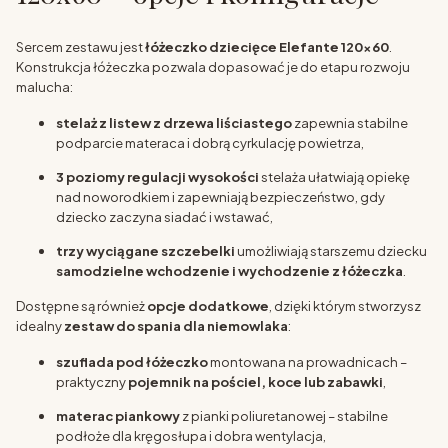
Sercem zestawu jest
łóżeczko dziecięce Elefante 120x60
.
Konstrukcja łóżeczka pozwala dopasować je do etapu rozwoju
malucha:
stelaż z listew z drzewa liściastego
zapewnia stabilne
podparcie materaca i dobrą cyrkulację powietrza,
3 poziomy regulacji wysokości
stelaża ułatwiają opiekę
nad noworodkiem i zapewniają bezpieczeństwo, gdy
dziecko zaczyna siadać i wstawać,
trzy wyciągane szczebelki
umożliwiają starszemu dziecku
samodzielne wchodzenie i wychodzenie z łóżeczka
.
Dostępne są również
opcje dodatkowe
, dzięki którym stworzysz
idealny
zestaw do spania dla niemowlaka
:
szuflada pod łóżeczko
montowana na prowadnicach –
praktyczny
pojemnik na pościel, koce lub zabawki
,
materac piankowy
z pianki poliuretanowej – stabilne
podłoże dla kręgosłupa i dobra wentylacja,