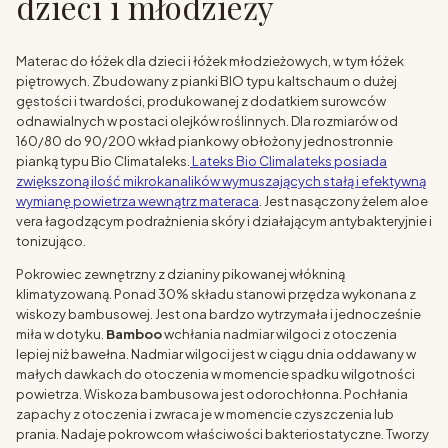
dzieci i młodzieży
Materac do łóżek dla dzieci i łóżek młodzieżowych, w tym łóżek
piętrowych. Zbudowany z pianki BIO typu kaltschaum o dużej
gęstości i twardości, produkowanej z dodatkiem surowców
odnawialnych w postaci olejków roślinnych. Dla rozmiarów od
160/80 do 90/200 wkład piankowy obłożony jednostronnie
pianką typu Bio Climataleks.
Lateks Bio Climalateks posiada
zwiększoną ilość mikrokanalików wymuszających stałą i efektywną
wymianę powietrza wewnątrz materaca
. Jest nasączony żelem aloe
vera łagodzącym podrażnienia skóry i działającym antybakteryjnie i
tonizująco.
Pokrowiec zewnętrzny z dzianiny pikowanej włókniną
klimatyzowaną. Ponad 30% składu stanowi przędza wykonana z
wiskozy bambusowej. Jest ona bardzo wytrzymała i jednocześnie
miła w dotyku.
Bamboo
wchłania nadmiar wilgoci z otoczenia
lepiej niż bawełna. Nadmiar wilgoci jest w ciągu dnia oddawany w
małych dawkach do otoczenia w momencie spadku wilgotności
powietrza. Wiskoza bambusowa jest odorochłonna. Pochłania
zapachy z otoczenia i zwraca je w momencie czyszczenia lub
prania. Nadaje pokrowcom właściwości bakteriostatyczne. Tworzy