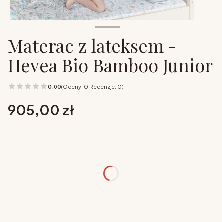
Materac z lateksem -
Hevea Bio Bamboo Junior
0.00
(Oceny: 0 Recenzje: 0)
Cena
905,00 zł
Wybierz opcje
Poszczególne warianty mogą różnić się ceną
rozmiar
*
Wybierz