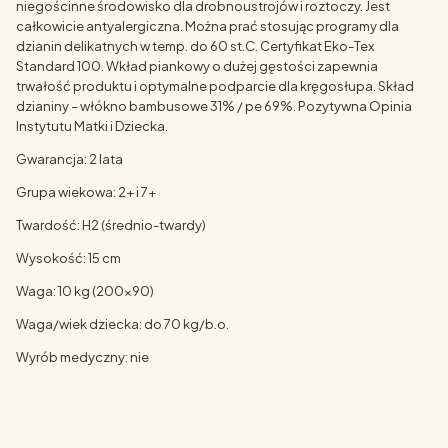
niegościnne środowisko dla drobnoustrojów i roztoczy. Jest
całkowicie antyalergiczna. Można prać stosując programy dla
dzianin delikatnych w temp. do 60 st.C. Certyfikat Eko-Tex
Standard 100. Wkład piankowy o dużej gęstości zapewnia
trwałość produktu i optymalne podparcie dla kręgosłupa. Skład
dzianiny – włókno bambusowe 31% / pe 69%. Pozytywna Opinia
Instytutu Matki i Dziecka.
Gwarancja: 2 lata
Grupa wiekowa: 2+ i 7+
Twardość: H2 (średnio-twardy)
Wysokość: 15 cm
Waga: 10 kg (200x90)
Waga/wiek dziecka: do 70 kg/b.o.
Wyrób medyczny: nie