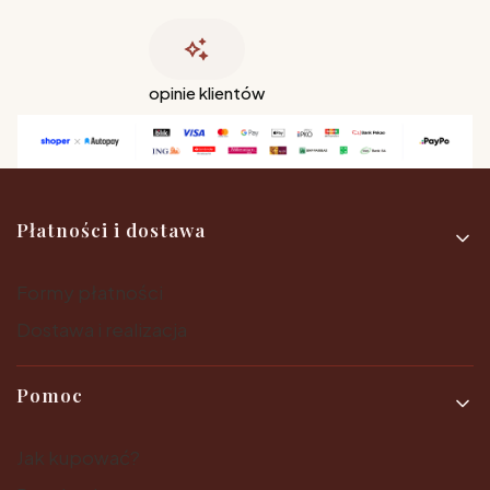
opinie klientów
Linki w stopce
Płatności i dostawa
Formy płatności
Dostawa i realizacja
Pomoc
Jak kupować?