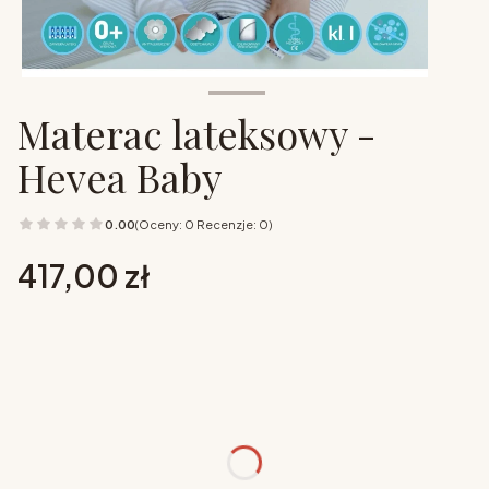
Materac lateksowy -
Hevea Baby
0.00
(Oceny: 0 Recenzje: 0)
Cena
417,00 zł
Wybierz opcje
Poszczególne warianty mogą różnić się ceną
rozmiar
*
Wybierz