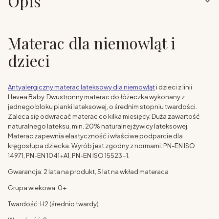
Opis
Materac dla niemowląt i
dzieci
Antyalergiczny materac lateksowy dla niemowląt
i dzieci z linii
Hevea Baby. Dwustronny materac do łóżeczka wykonany z
jednego bloku pianki lateksowej, o średnim stopniu twardości.
Zaleca się odwracać materac co kilka miesięcy. Duża zawartość
naturalnego lateksu, min. 20% naturalnej żywicy lateksowej.
Materac zapewnia elastyczność i właściwe podparcie dla
kręgosłupa dziecka. Wyrób jest zgodny z normami: PN-EN ISO
14971, PN-EN 1041+A1, PN-EN ISO 15523-1.
Gwarancja: 2 lata na produkt, 5 lat na wkład materaca
Grupa wiekowa: 0+
Twardość: H2 (średnio twardy)