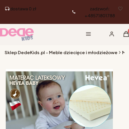
dostawa 0 zł
zadzwoń:
+48571801788
Pr
Menu
Zaloguj si
K
Sklep DedeKids.pl - Meble dziecięce i młodzieżowe
Ma