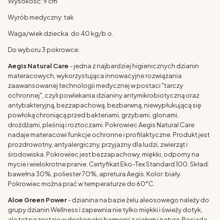
Wysokość: 9 cm
Wyrób medyczny: tak
Waga/wiek dziecka: do 40 kg/b.o.
Do wyboru 3 pokrowce:
Aegis Natural Care
- jedna z najbardziej higienicznych dzianin
materacowych, wykorzystująca innowacyjne rozwiązania
zaawansowanej technologii medycznej w postaci "tarczy
ochronnej", czyli powlekania dzianiny antymikrobiotyczną oraz
antybakteryjną, bezzapachową, bezbarwną, niewypłukującą się
powłoką chroniącą przed bakteriami, grzybami, glonami,
drożdżami, pleśnią i roztoczami. Pokrowiec Aegis Natural Care
nadaje materacowi funkcje ochronne i profilaktyczne. Produkt jest
prozdrowotny, antyalergiczny, przyjazny dla ludzi, zwierząt i
środowiska. Pokrowiec jest bezzapachowy, miękki, odporny na
mycie i wielokrotne pranie. Certyfikat Eko-Tex Standard 100. Skład:
bawełna 30%, poliester 70%, apretura Aegis. Kolor: biały.
Pokrowiec można prać w temperaturze do 60°C.
Aloe Green Power
- dzianina na bazie żelu aleosowego należy do
grupy dzianin Wellness i zapewnia nie tylko miękki i świeży dotyk,
ale też pozostaje w doskonałej harmonii z ciałem i naturą. Posiada