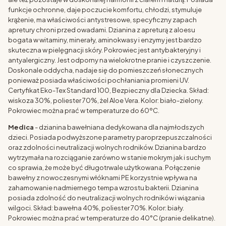
funkcje ochronne, daje poczucie komfortu, chłodzi, stymuluje
krążenie, ma właściwości antystresowe, specyficzny zapach
apretury chroni przed owadami. Dzianina z apreturą z aloesu
bogata w witaminy, minerały, aminokwasy i enzymy jest bardzo
skuteczna w pielęgnacji skóry. Pokrowiec jest antybakteryjny i
antyalergiczny. Jest odporny na wielokrotne pranie i czyszczenie.
Doskonale oddycha, nadaje się do pomieszczeń słonecznych
ponieważ posiada właściwości pochłaniania promieni UV.
Certyfikat Eko-Tex Standard 100, Bezpieczny dla Dziecka. Skład:
wiskoza 30%, poliester 70%, żel Aloe Vera. Kolor: biało-zielony.
Pokrowiec można prać w temperaturze do 60ºC.
Medica
- dzianina bawełniana dedykowana dla najmłodszych
dzieci. Posiada podwyższone parametry paroprzepuszczalności
oraz zdolności neutralizacji wolnych rodników. Dzianina bardzo
wytrzymała na rozciąganie zarówno w stanie mokrym jak i suchym
co sprawia, że może być długotrwale użytkowana. Połączenie
bawełny z nowoczesnymi włóknami PE korzystnie wpływa na
zahamowanie nadmiernego tempa wzrostu bakterii. Dzianina
posiada zdolność do neutralizacji wolnych rodników i wiązania
wilgoci. Skład: bawełna 40%, poliester 70%. Kolor: biały.
Pokrowiec można prać w temperaturze do 40°C (pranie delikatne).