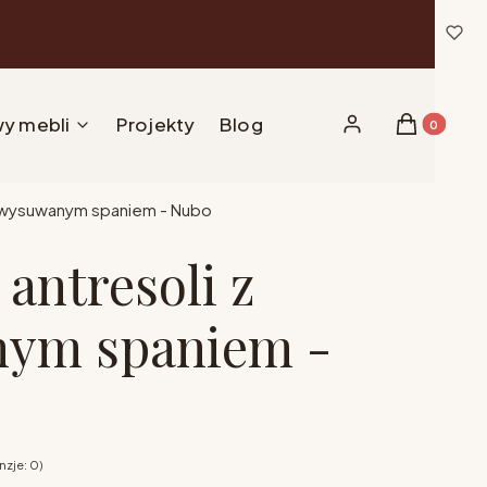
y mebli
Projekty
Blog
Produkty w 
Zaloguj się
Koszyk
z wysuwanym spaniem - Nubo
antresoli z
ym spaniem -
zje: 0)