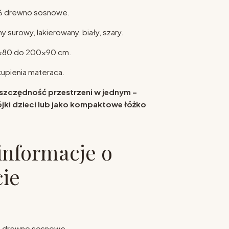
0% drewno sosnowe.
ny surowy, lakierowany, biały, szary.
0x80 do 200x90 cm.
upienia materaca.
oszczędność przestrzeni w jednym –
jki dzieci lub jako kompaktowe łóżko
informacje o
ie
ne drewno sosnowe