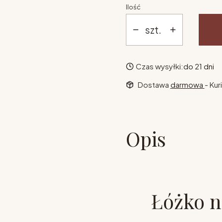
Ilość
szt.
Czas wysyłki:
do 21 dni
Dostawa
darmowa
- Kur
Opis
Łóżko n