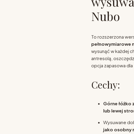
wysuwa
Nubo
To rozszerzona wers
pełnowymiarowe m
wysunąć w każdej ch
antresolą, oszczędz
opcja zapasowa dla 
Cechy:
Górne łóżko 
lub lewej stro
Wysuwane dol
jako osobny 