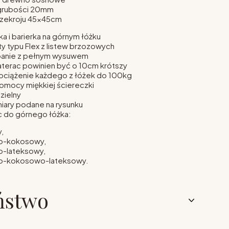
 grubości 20mm
rzekroju 45x45cm
ka i barierka na górnym łóżku
ty typu Flex z listew brzozowych
anie z pełnym wysuwem
erac powinien być o 10cm krótszy
ciążenie każdego z łóżek do 100kg
omocy miękkiej ściereczki
zielny
iary podane na rysunku
c do górnego łóżka:
,
o-kokosowy,
o-lateksowy,
o-kokosowo-lateksowy.
ństwo