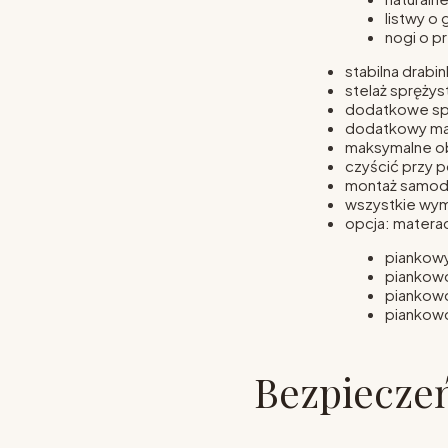
listwy o
nogi o p
stabilna drabin
stelaż sprężys
dodatkowe sp
dodatkowy mat
maksymalne ob
czyścić przy p
montaż samod
wszystkie wym
opcja: matera
piankowy
piankow
piankow
piankow
Bezpiecze