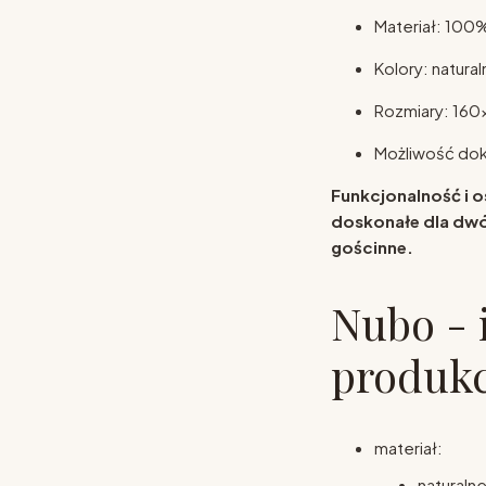
Materiał: 10
Kolory: natural
Rozmiary: 16
Możliwość dok
Funkcjonalność i 
doskonałe dla dwó
gościnne.
Nubo - 
produkc
materiał:
natural