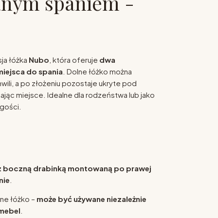
nym spaniem -
ja łóżka
Nubo
, która oferuje
dwa
iejsca do spania
. Dolne łóżko można
wili, a po złożeniu pozostaje ukryte pod
ając miejsce. Idealne dla rodzeństwa lub jako
gości.
z boczną drabinką montowaną po prawej
nie
.
ne łóżko –
może być używane niezależnie
mebel
.