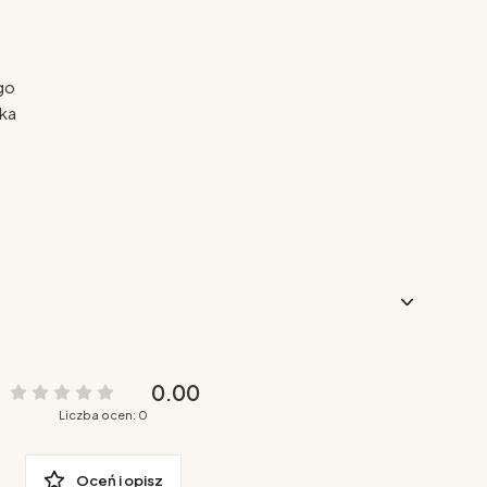
go
ka
0.00
Liczba ocen: 0
Oceń i opisz