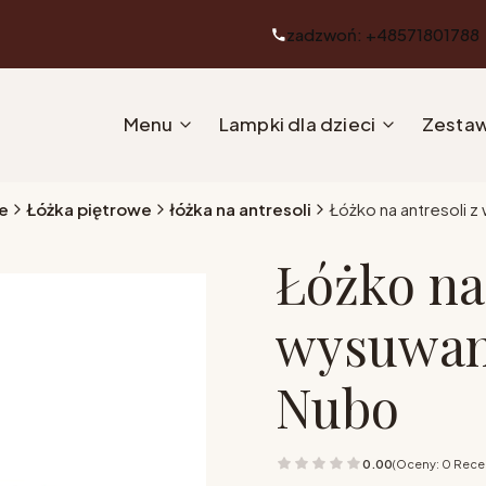
zadzwoń: +48571801788
Menu
Lampki dla dzieci
Zestaw
e
Łóżka piętrowe
łóżka na antresoli
Łóżko na antresoli 
Łóżko na 
wysuwan
Nubo
0.00
(Oceny: 0 Recen