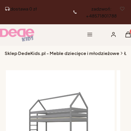
dostawa 0 zł
zadzwoń:
+48571801788
Pr
Menu
Zaloguj si
K
Sklep DedeKids.pl - Meble dziecięce i młodzieżowe
Łó