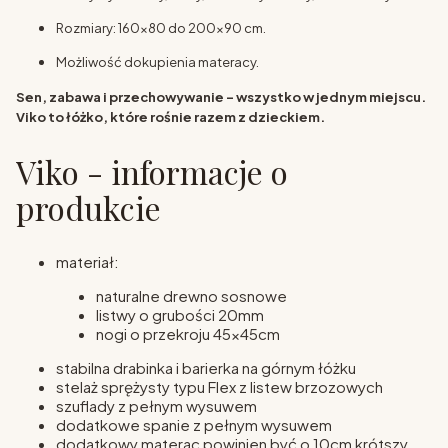
Rozmiary: 160x80 do 200x90 cm.
Możliwość dokupienia materacy.
Sen, zabawa i przechowywanie – wszystko w jednym miejscu.
Viko to łóżko, które rośnie razem z dzieckiem.
Viko - informacje o
produkcie
materiał:
naturalne drewno sosnowe
listwy o grubości 20mm
nogi o przekroju 45x45cm
stabilna drabinka i barierka na górnym łóżku
stelaż sprężysty typu Flex z listew brzozowych
szuflady z pełnym wysuwem
dodatkowe spanie z pełnym wysuwem
dodatkowy materac powinien być o 10cm krótszy