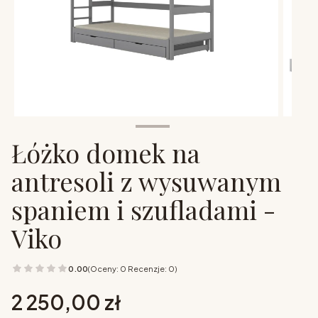
Łóżko domek na
antresoli z wysuwanym
spaniem i szufladami -
Viko
0.00
(Oceny: 0 Recenzje: 0)
Cena
2 250,00 zł