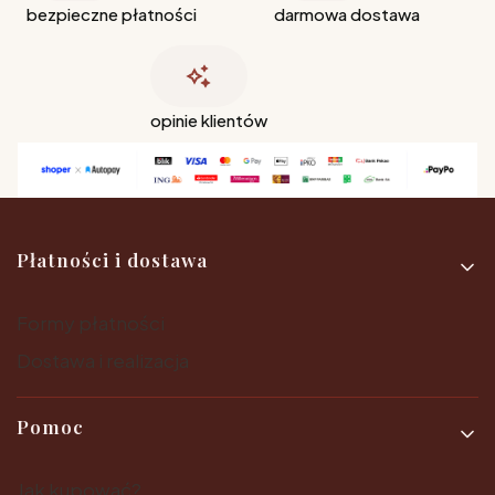
bezpieczne płatności
darmowa dostawa
opinie klientów
Linki w stopce
Płatności i dostawa
Formy płatności
Dostawa i realizacja
Pomoc
Jak kupować?