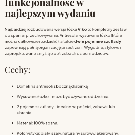
funkcjonalność w
najlepszym wydaniu
Najbardziej rozbudowana wersja łóżka
Viko
to kompletny zestaw
do spania i przechowywania. Antresola, wysuwane łóżko (które
można całkowicie rozdzielić), a także
dwie pojemne szuflady
zapewniają pełną organizację przestrzeni. Wygodne, stylowe i
zaprojektowane z myślą o potrzebach dzieci i rodziców.
Cechy:
Domek na antresoli z boczną drabinką.
Wysuwane łóżko – może być używane oddzielnie.
2 pojemne szuflady – idealne na pościel, zabawki lub
ubrania.
Materiał: 100% sosna.
Kolorystyka: biały, szary, naturalny surowy, lakierowany.