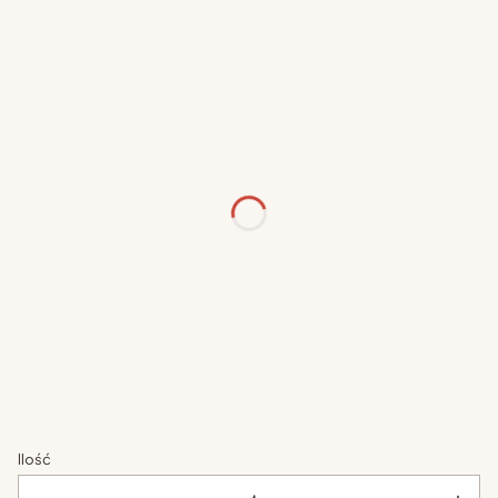
Wybierz opcje
Poszczególne warianty mogą różnić się ceną
kolor łóżka
*
Wybierz
rozmiar łóżka
*
Wybierz
materac
*
Wybierz
Ilość