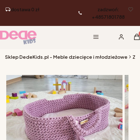
dostawa 0 zł
zadzwoń:
+48571801788
Pr
Menu
Zaloguj si
K
Sklep DedeKids.pl - Meble dziecięce i młodzieżowe
Za