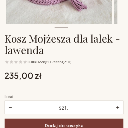
Kosz Mojżesza dla lalek -
lawenda
0.00
(Oceny: 0 Recenzje: 0)
Cena
235,00 zł
Ilość
szt.
Dodaj do koszyka