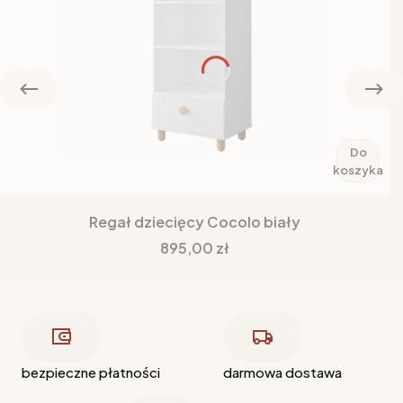
Do
koszyka
Regał dziecięcy Cocolo biały
Cena
895,00 zł
bezpieczne płatności
darmowa dostawa