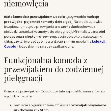
niemowlęcia
Biała komoda z przewijakiem Cocolo
łączy w sobie
funkcję
przewijaka
i
pojemnej komody dziecięcej
. Na blacie ustawisz
bezpieczną matę do przewijania, a w
szufladach
schowasz
pieluszki, ubranka i kosmetyki do pielęgnacji. Minimalistyczna
biel
połączona z ciepłym drewnem
pasuje do pokoju dziewczynki i
chłopczyka, tworząc spójną aranżację z innymi meblami z
kolekcji
Cocolo
– łóżeczkiem, szafą czy szafką nocną.
Funkcjonalna komoda z
przewijakiem do codziennej
pielęgnacji
Komoda z przewijakiem Cocolo została zaprojektowana z myślą o
wygodzie rodzica:
na blacie z ogranicznikami zmieścisz
przewijak o wymiarze
użytkowym 71 × 51 cm
,