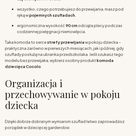
wszystko, czego potrzebujesz do przewijania, masz pod
ręką w
pojemnych szufladach
,
ergonomiczna wysokość
90 cm
odciąża plecy podczas
codziennej pielęgnacji niemowlęcia.
Taka komoda to serce
strefy przewijania
w pokoju dziecka –
praktyczna zarówno w pierwszych miesiącach, jak i później, gdy
szuflady posłużą na ubranka przedszkolaka. Jeśli szukasz tego
modelu bez przewijaka, wybierz osobny produkt
komoda
dziecięca Cocolo
.
Organizacja i
przechowywanie w pokoju
dziecka
Dzięki dobrze dobranym wymiarom szuflad łatwo zaprowadzisz
porządek w dziecięcej garderobie: