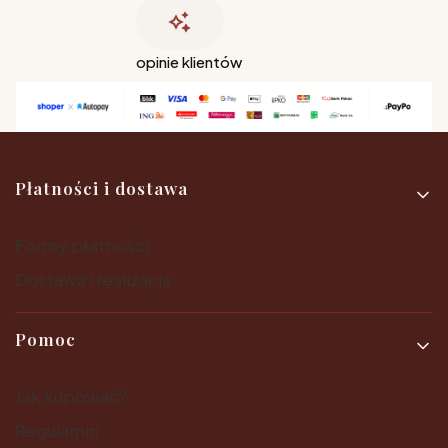
opinie klientów
Linki w stopce
Płatności i dostawa
Formy płatności
Dostawa i realizacja
Pomoc
Jak kupować?
Regulamin