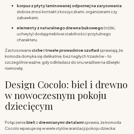
korpus z płyty laminowanej odpornej na zarysowania
dobrze znosi kontakt z koszyczkami, organizerami czy
zabawkami,
elementy z naturalnego drewna bukowego
(nóżki,
uchwyty) dodają meblowi stabilności i przytulnego
charakteru.
Zastosowane
ciche i trwałe prowadnice szuflad
sprawiają, że
komoda domyka się delikatnie, bez nagłych trzasków – to
szczególnie ważne, gdy odkładasz do snu wrażliwe na dźwięki
niemowlę.
Design Cocolo: biel i drewno
w nowoczesnym pokoju
dziecięcym
Połączenie
bieli
z
drewnianymi detalami
sprawia, że komoda
Cocolo wpasuje się w wiele stylów aranżacji pokoju dziecka: