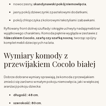
nowoczesny,
skandynawski pokój niemowlęcia
,
jasny pokój dziewczynki z pastelowymi dodatkami,
pokój chłopczyka z kolorowymi tekstyliami i zabawkami.
Ryflowany front dolnej szuflady i okrągłe uchwyty nadają meblowi
wyjątkowego charakteru. Komoda pięknie wygląda w zestawie z
łóżeczkiem Cocolo, szafą czy szafką nocną
, tworząc spójny
komplet mebli dziecięcych na lata.
Wymiary komody z
przewijakiem Cocolo białej
Dobrze dobrane wymiary sprawiają, że komoda z przewijakiem
zmieści się zarówno w małym pokoju niemowlęcia, jak i w większej
aranżacji pokoju dziecka:
długość: 48 cm
,
szerokość: 80 cm
,