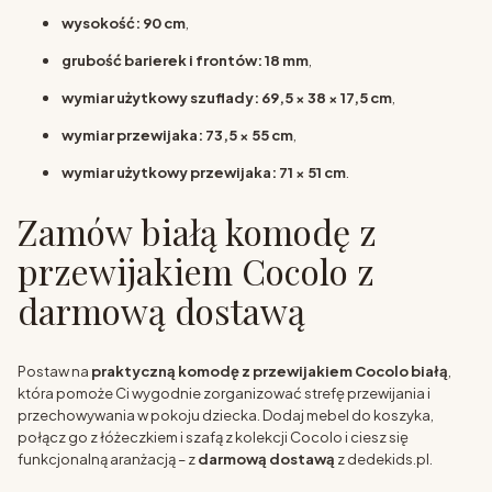
wysokość: 90 cm
,
grubość barierek i frontów: 18 mm
,
wymiar użytkowy szuflady: 69,5 × 38 × 17,5 cm
,
wymiar przewijaka: 73,5 × 55 cm
,
wymiar użytkowy przewijaka: 71 × 51 cm
.
Zamów białą komodę z
przewijakiem Cocolo z
darmową dostawą
Postaw na
praktyczną komodę z przewijakiem Cocolo białą
,
która pomoże Ci wygodnie zorganizować strefę przewijania i
przechowywania w pokoju dziecka. Dodaj mebel do koszyka,
połącz go z łóżeczkiem i szafą z kolekcji Cocolo i ciesz się
funkcjonalną aranżacją – z
darmową dostawą
z dedekids.pl.