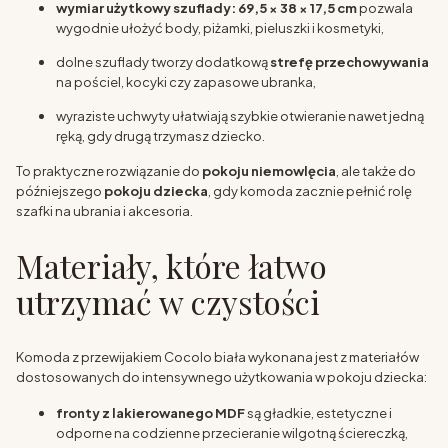
wymiar użytkowy szuflady: 69,5 × 38 × 17,5 cm
pozwala
wygodnie ułożyć body, piżamki, pieluszki i kosmetyki,
dolne szuflady tworzy dodatkową
strefę przechowywania
na pościel, kocyki czy zapasowe ubranka,
wyraziste uchwyty ułatwiają szybkie otwieranie nawet jedną
ręką, gdy drugą trzymasz dziecko.
To praktyczne rozwiązanie do
pokoju niemowlęcia
, ale także do
późniejszego
pokoju dziecka
, gdy komoda zacznie pełnić rolę
szafki na ubrania i akcesoria.
Materiały, które łatwo
utrzymać w czystości
Komoda z przewijakiem Cocolo biała wykonana jest z materiałów
dostosowanych do intensywnego użytkowania w pokoju dziecka:
fronty z lakierowanego MDF
są gładkie, estetyczne i
odporne na codzienne przecieranie wilgotną ściereczką,