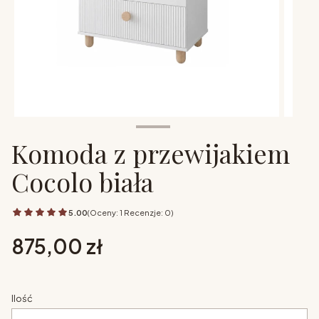
Komoda z przewijakiem
Cocolo biała
5.00
(Oceny: 1 Recenzje: 0)
Cena
875,00 zł
Ilość