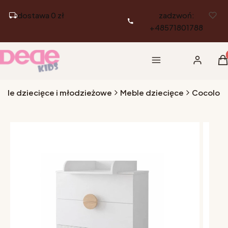
dostawa 0 zł
zadzwoń:
+48571801788
Pr
Menu
Zaloguj si
K
eble dziecięce i młodzieżowe
Meble dziecięce
Cocolo