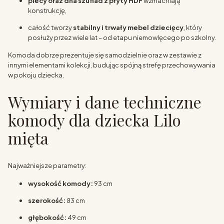
plecy oraz dna szuflad z płyty HDF
wzmacniają
konstrukcję,
całość tworzy
stabilny i trwały mebel dziecięcy
, który
posłuży przez wiele lat – od etapu niemowlęcego po szkolny.
Komoda dobrze prezentuje się samodzielnie oraz w zestawie z
innymi elementami kolekcji, budując spójną strefę przechowywania
w pokoju dziecka.
Wymiary i dane techniczne
komody dla dziecka Lilo
mięta
Najważniejsze parametry:
wysokość komody:
93 cm
szerokość:
83 cm
głębokość:
49 cm