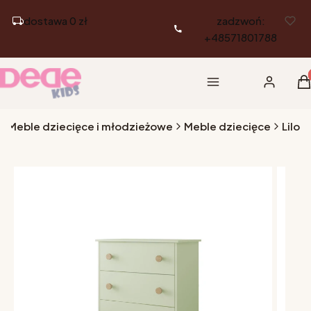
dostawa 0 zł
zadzwoń:
+48571801788
Pr
Menu
Zaloguj si
K
 - Meble dziecięce i młodzieżowe
Meble dziecięce
Lilo