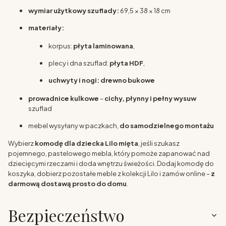
wymiar użytkowy szuflady:
69,5 × 38 × 18 cm
materiały:
korpus:
płyta laminowana
,
plecy i dna szuflad:
płyta HDF
,
uchwyty i nogi: drewno bukowe
prowadnice kulkowe
–
cichy, płynny i pełny wysuw
szuflad
mebel wysyłany w paczkach,
do samodzielnego montażu
Wybierz
komodę dla dziecka Lilo mięta
, jeśli szukasz
pojemnego, pastelowego mebla, który pomoże zapanować nad
dziecięcymi rzeczami i doda wnętrzu świeżości. Dodaj komodę do
koszyka, dobierz pozostałe meble z kolekcji Lilo i zamów online –
z
darmową dostawą prosto do domu
.
Bezpieczeństwo