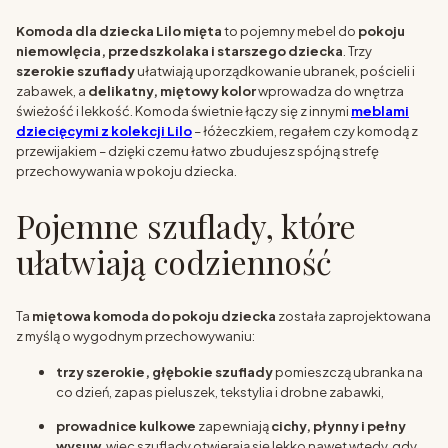
Komoda dla dziecka Lilo mięta
to pojemny mebel do
pokoju
niemowlęcia, przedszkolaka i starszego dziecka
. Trzy
szerokie szuflady
ułatwiają uporządkowanie ubranek, pościeli i
zabawek, a
delikatny, miętowy kolor
wprowadza do wnętrza
świeżość i lekkość. Komoda świetnie łączy się z innymi
meblami
dziecięcymi z kolekcji Lilo
– łóżeczkiem, regałem czy komodą z
przewijakiem – dzięki czemu łatwo zbudujesz spójną strefę
przechowywania w pokoju dziecka.
Pojemne szuflady, które
ułatwiają codzienność
Ta
miętowa komoda do pokoju dziecka
została zaprojektowana
z myślą o wygodnym przechowywaniu:
trzy szerokie, głębokie szuflady
pomieszczą ubranka na
co dzień, zapas pieluszek, tekstylia i drobne zabawki,
prowadnice kulkowe
zapewniają
cichy, płynny i pełny
wysuw
, więc szuflady otwierają się lekko nawet wtedy, gdy