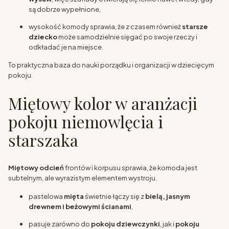
są dobrze wypełnione,
wysokość komody sprawia, że z czasem również
starsze
dziecko
może samodzielnie sięgać po swoje rzeczy i
odkładać je na miejsce.
To praktyczna baza do nauki porządku i organizacji w dziecięcym
pokoju.
Miętowy kolor w aranżacji
pokoju niemowlęcia i
starszaka
Miętowy odcień
frontów i korpusu sprawia, że komoda jest
subtelnym, ale wyrazistym elementem wystroju.
pastelowa
mięta
świetnie łączy się z
bielą, jasnym
drewnem i beżowymi ścianami
,
pasuje zarówno do
pokoju dziewczynki
, jak i
pokoju