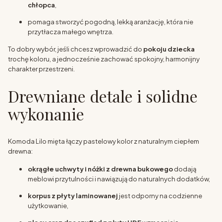
chłopca
,
pomaga stworzyć pogodną, lekką aranżację, która nie
przytłacza małego wnętrza.
To dobry wybór, jeśli chcesz wprowadzić do
pokoju dziecka
trochę koloru, a jednocześnie zachować spokojny, harmonijny
charakter przestrzeni.
Drewniane detale i solidne
wykonanie
Komoda Lilo mięta łączy pastelowy kolor z naturalnym ciepłem
drewna:
okrągłe uchwyty i nóżki z drewna bukowego
dodają
meblowi przytulności i nawiązują do naturalnych dodatków,
korpus z płyty laminowanej
jest odporny na codzienne
użytkowanie,