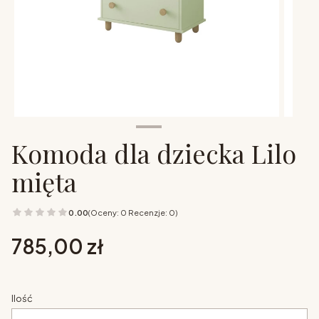
Komoda dla dziecka Lilo
mięta
0.00
(Oceny: 0 Recenzje: 0)
Cena
785,00 zł
Ilość