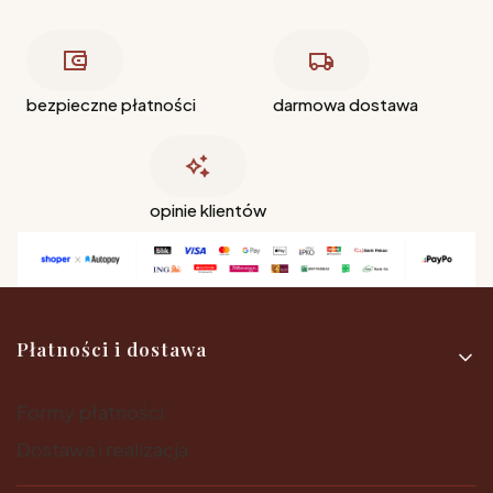
bezpieczne płatności
darmowa dostawa
opinie klientów
Linki w stopce
Płatności i dostawa
Formy płatności
Dostawa i realizacja