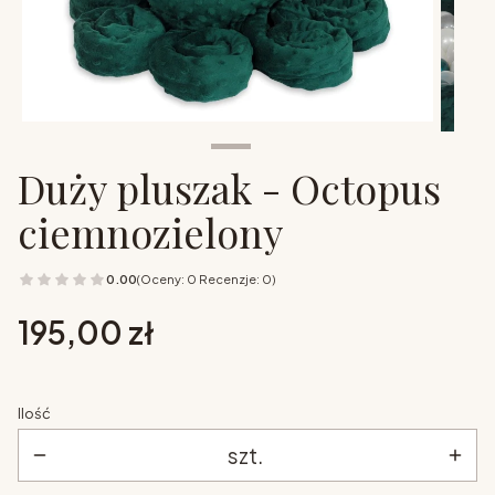
Duży pluszak - Octopus
ciemnozielony
0.00
(Oceny: 0 Recenzje: 0)
Cena
195,00 zł
Ilość
szt.