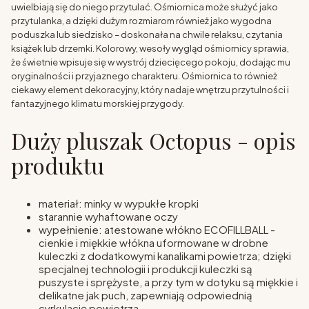
uwielbiają się do niego przytulać. Ośmiornica może służyć jako
przytulanka, a dzięki dużym rozmiarom również jako wygodna
poduszka lub siedzisko – doskonała na chwile relaksu, czytania
książek lub drzemki. Kolorowy, wesoły wygląd ośmiornicy sprawia,
że świetnie wpisuje się w wystrój dziecięcego pokoju, dodając mu
oryginalności i przyjaznego charakteru. Ośmiornica to również
ciekawy element dekoracyjny, który nadaje wnętrzu przytulności i
fantazyjnego klimatu morskiej przygody.
Duży pluszak Octopus - opis
produktu
materiał: minky w wypukłe kropki
starannie wyhaftowane oczy
wypełnienie: atestowane włókno ECOFILLBALL -
cienkie i miękkie włókna uformowane w drobne
kuleczki z dodatkowymi kanalikami powietrza; dzięki
specjalnej technologii i produkcji kuleczki są
puszyste i sprężyste, a przy tym w dotyku są miękkie i
delikatne jak puch, zapewniają odpowiednią
cyrkulację powietrza