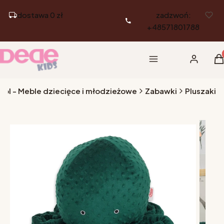
dostawa 0 zł
zadzwoń:
+48571801788
Pr
Menu
Zaloguj si
K
.pl - Meble dziecięce i młodzieżowe
Zabawki
Pluszaki