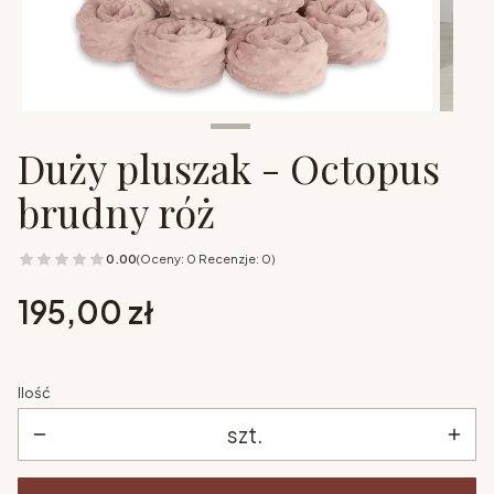
Duży pluszak - Octopus
brudny róż
0.00
(Oceny: 0 Recenzje: 0)
Cena
195,00 zł
Ilość
szt.