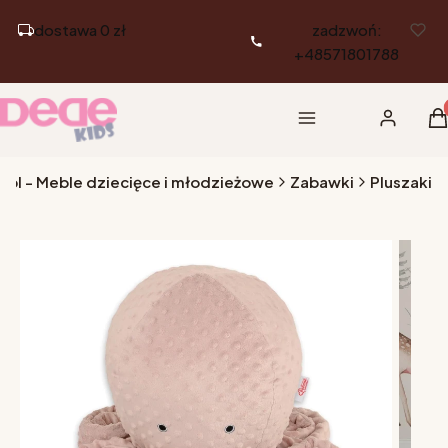
dostawa 0 zł
zadzwoń:
+48571801788
Pr
Menu
Zaloguj si
K
.pl - Meble dziecięce i młodzieżowe
Zabawki
Pluszaki