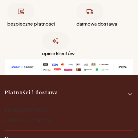
bezpieczne płatności
darmowa dostawa
opinie klientów
Linki w stopce
Płatności i dostawa
Formy płatności
Dostawa i realizacja