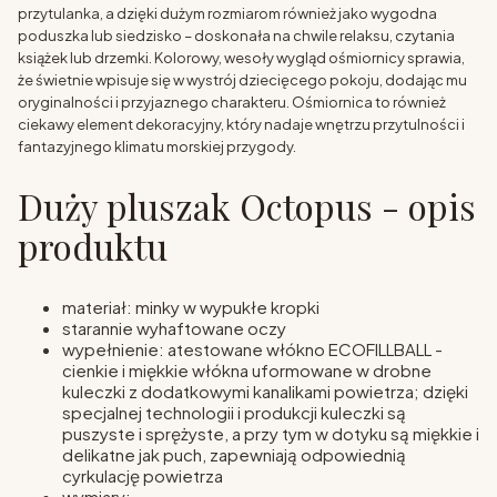
przytulanka, a dzięki dużym rozmiarom również jako wygodna
poduszka lub siedzisko – doskonała na chwile relaksu, czytania
książek lub drzemki. Kolorowy, wesoły wygląd ośmiornicy sprawia,
że świetnie wpisuje się w wystrój dziecięcego pokoju, dodając mu
oryginalności i przyjaznego charakteru. Ośmiornica to również
ciekawy element dekoracyjny, który nadaje wnętrzu przytulności i
fantazyjnego klimatu morskiej przygody.
Duży pluszak Octopus - opis
produktu
materiał: minky w wypukłe kropki
starannie wyhaftowane oczy
wypełnienie: atestowane włókno ECOFILLBALL -
cienkie i miękkie włókna uformowane w drobne
kuleczki z dodatkowymi kanalikami powietrza; dzięki
specjalnej technologii i produkcji kuleczki są
puszyste i sprężyste, a przy tym w dotyku są miękkie i
delikatne jak puch, zapewniają odpowiednią
cyrkulację powietrza
wymiary: