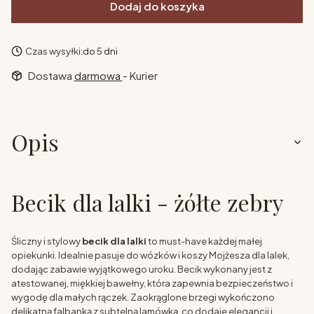
Dodaj do koszyka
Czas wysyłki:
do 5 dni
Dostawa
darmowa
- Kurier
Opis
Becik dla lalki - żółte zebry
Śliczny i stylowy
becik dla lalki
to must-have każdej małej
opiekunki. Idealnie pasuje do wózków i koszy Mojżesza dla lalek,
dodając zabawie wyjątkowego uroku. Becik wykonany jest z
atestowanej, miękkiej bawełny, która zapewnia bezpieczeństwo i
wygodę dla małych rączek. Zaokrąglone brzegi wykończono
delikatną falbanką z subtelną lamówką, co dodaje elegancji i