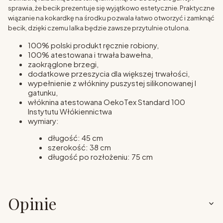
sprawia, że becik prezentuje się wyjątkowo estetycznie. Praktyczne
wiązanie na kokardkę na środku pozwala łatwo otworzyć i zamknąć
becik, dzięki czemu lalka będzie zawsze przytulnie otulona.
100% polski produkt ręcznie robiony,
100% atestowana i trwała bawełna,
zaokrąglone brzegi,
dodatkowe przeszycia dla większej trwałości,
wypełnienie z włókniny puszystej silikonowanej I
gatunku,
włóknina atestowana OekoTex Standard 100
Instytutu Włókiennictwa
wymiary:
długość: 45 cm
szerokość: 38 cm
długość po rozłożeniu: 75 cm
Opinie