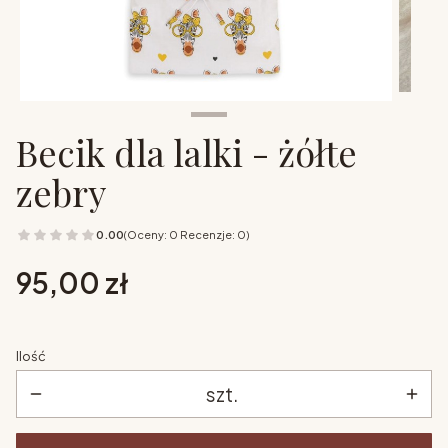
Becik dla lalki - żółte
zebry
0.00
(Oceny: 0 Recenzje: 0)
Cena
95,00 zł
Ilość
szt.