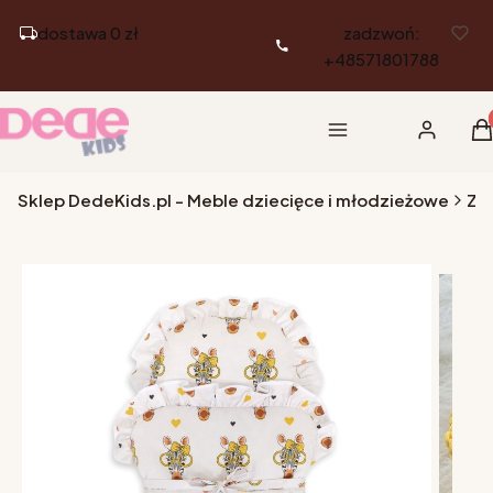
dostawa 0 zł
zadzwoń:
+48571801788
Pr
Menu
Zaloguj si
K
Sklep DedeKids.pl - Meble dziecięce i młodzieżowe
Za